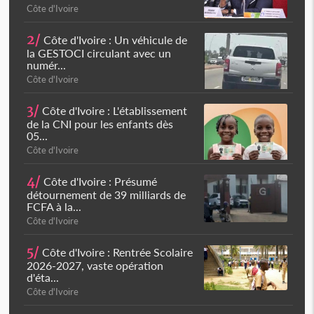
Côte d'Ivoire
2/
Côte d'Ivoire : Un véhicule de
la GESTOCI circulant avec un
numér...
Côte d'Ivoire
3/
Côte d'Ivoire : L'établissement
de la CNI pour les enfants dès
05...
Côte d'Ivoire
4/
Côte d'Ivoire : Présumé
détournement de 39 milliards de
FCFA à la...
Côte d'Ivoire
5/
Côte d'Ivoire : Rentrée Scolaire
2026-2027, vaste opération
d'éta...
Côte d'Ivoire