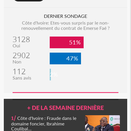
DERNIER SONDAGE
Côte d'Ivoire: Etes-vous surpris par le non-
renouvellement du contrat de Emerse Faé ?
3128
51%
Oui
2902
47%
Non
112
2%
Sans avis
+ DE LA SEMAINE DERNIÈRE
1/
Côte d'Ivoire : Fraude dans le
domaine foncier, Ibrahime
Coulibal...