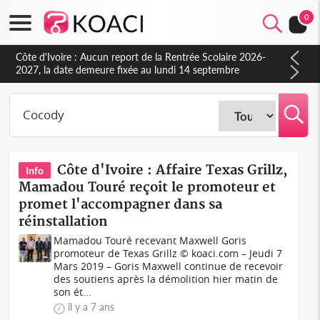
0
Côte d'Ivoire : Indépendance à Blahou, le sous-préfet : « La
fête nous invite à mesurer le chemin parcouru et à renouveler
notre engagement collectif en faveur du développement »
Côte d'Ivoire : Affaire Texas Grillz,
Info
Mamadou Touré reçoit le promoteur et
promet l'accompagner dans sa
réinstallation
Mamadou Touré recevant Maxwell Goris
promoteur de Texas Grillz © koaci.com – Jeudi 7
Mars 2019 – Goris Maxwell continue de recevoir
des soutiens après la démolition hier matin de
son ét...
il y a 7 ans