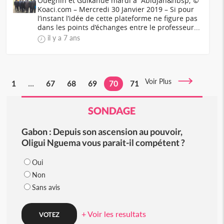
Ouegnin et Guikahué mardi à Abidjan&nbsp; ©
Koaci.com – Mercredi 30 Janvier 2019 – Si pour
l’instant l’idée de cette plateforme ne figure pas
dans les points d’échanges entre le professeur...
il y a 7 ans
Voir Plus
1
...
67
68
69
70
71
SONDAGE
Gabon : Depuis son ascension au pouvoir,
Oligui Nguema vous parait-il compétent ?
Oui
Non
Sans avis
+ Voir les resultats