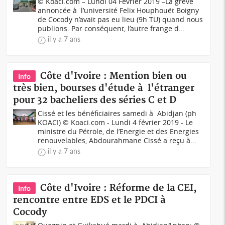
© Koaci.com – Lundi 04 Février 2019 –La grève
annoncée à l’université Felix Houphouët Boigny
de Cocody n’avait pas eu lieu (9h TU) quand nous
publions. Par conséquent, l’autre frange d...
il y a 7 ans
Côte d'Ivoire : Mention bien ou
Info
très bien, bourses d'étude à l'étranger
pour 32 bacheliers des séries C et D
Cissé et les bénéficiaires samedi à Abidjan (ph
KOACI) © Koaci.com - Lundi 4 février 2019 - Le
ministre du Pétrole, de l’Energie et des Energies
renouvelables, Abdourahmane Cissé a reçu à...
il y a 7 ans
Côte d'Ivoire : Réforme de la CEI,
Info
rencontre entre EDS et le PDCI à
Cocody