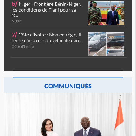
6/
Niger : Frontière Bénin-Niger,
les conditions de Tiani pour sa
ré...
Niger
7/
Côte d'Ivoire : Non en règle, il
tente d'insérer son véhicule dan...
Côte d'Ivoire
COMMUNIQUÉS