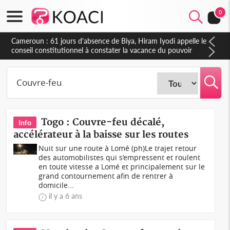
0
Côte d'Ivoire : Fin de la pagaille au PDCI-RDA, Lessiehi bannit
les mouvements sauvages
Togo : Couvre-feu décalé,
Info
accélérateur à la baisse sur les routes
Nuit sur une route à Lomé (ph)Le trajet retour
des automobilistes qui s’empressent et roulent
en toute vitesse a Lomé et principalement sur le
grand contournement afin de rentrer à
domicile...
il y a 6 ans