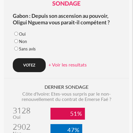
SONDAGE
Gabon : Depuis son ascension au pouvoir,
Oligui Nguema vous parait-il compétent ?
Oui
Non
Sans avis
+ Voir les resultats
DERNIER SONDAGE
Côte d'Ivoire: Etes-vous surpris par le non-
renouvellement du contrat de Emerse Faé ?
3128
51%
Oui
2902
47%