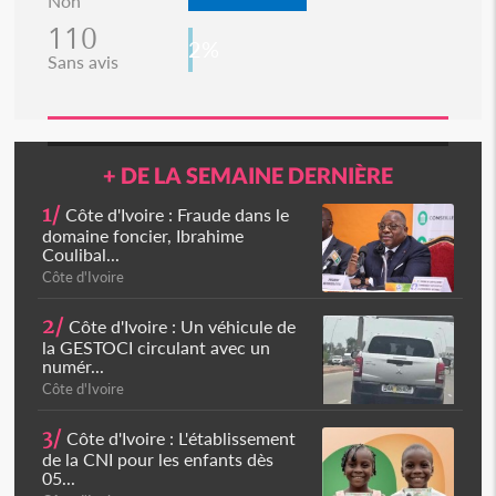
Non
110
2%
Sans avis
+ DE LA SEMAINE DERNIÈRE
1/
Côte d'Ivoire : Fraude dans le
domaine foncier, Ibrahime
Coulibal...
Côte d'Ivoire
2/
Côte d'Ivoire : Un véhicule de
la GESTOCI circulant avec un
numér...
Côte d'Ivoire
3/
Côte d'Ivoire : L'établissement
de la CNI pour les enfants dès
05...