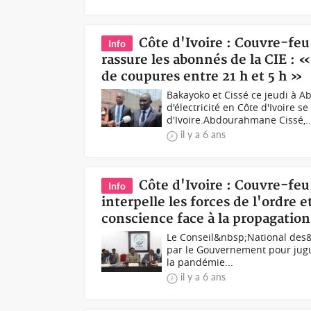
Côte d'Ivoire : Couvre-feu
Info
rassure les abonnés de la CIE : «
de coupures entre 21 h et 5 h »
Bakayoko et Cissé ce jeudi à 
d'électricité en Côte d'Ivoire s
d'Ivoire.Abdourahmane Cissé,..
il y a 6 ans
Côte d'Ivoire : Couvre-fe
Info
interpelle les forces de l'ordre e
conscience face à la propagatio
Le Conseil&nbsp;National des&
par le Gouvernement pour jugu
la pandémie...
il y a 6 ans