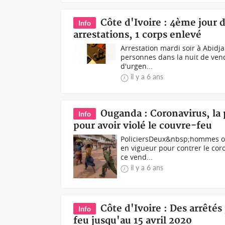
Côte d'Ivoire : 4ème jour 
Info
arrestations, 1 corps enlevé
Arrestation mardi soir à Abidj
personnes dans la nuit de vend
d'urgen...
il y a 6 ans
Ouganda : Coronavirus, la 
Info
pour avoir violé le couvre-feu
PoliciersDeux&nbsp;hommes ont
en vigueur pour contrer le coro
ce vend...
il y a 6 ans
Côte d'Ivoire : Des arrêté
Info
feu jusqu'au 15 avril 2020