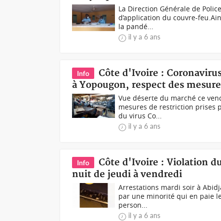
La Direction Générale de Polic
d’application du couvre-feu.Ains
la pandé...
il y a 6 ans
Côte d'Ivoire : Coronaviru
Info
à Yopougon, respect des mesure
Vue déserte du marché ce vend
mesures de restriction prises 
du virus Co...
il y a 6 ans
Côte d'Ivoire : Violation 
Info
nuit de jeudi à vendredi
Arrestations mardi soir à Abid
par une minorité qui en paie le
person...
il y a 6 ans