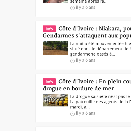
semaine après l’a...
il y a 6 ans
Côte d'Ivoire : Niakara, po
Info
Gendarmes s'attaquent aux popu
La nuit a été mouvementée hier
situé dans le département de 
gendarmerie basés à...
il y a 6 ans
Côte d'Ivoire : En plein co
Info
drogue en bordure de mer
La drogue saisieCe n’est pas l
La patrouille des agents de la 
mardi, a...
il y a 6 ans