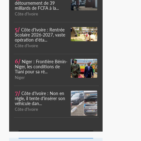
détournement de 39
milliards de FCFA à la...
Côte d'Ivoire
5/
Côte d'Ivoire : Rentrée
Scolaire 2026-2027, vaste
opération d'éta...
Côte d'Ivoire
6/
Niger : Frontière Bénin-
Niger, les conditions de
Tiani pour sa ré...
Niger
7/
Côte d'Ivoire : Non en
règle, il tente d'insérer son
véhicule dan...
Côte d'Ivoire