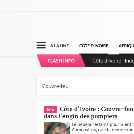
A LA UNE
COTE D'IVOIRE
AFRIQ
Sierra Leone : Un 
FLASH INFO
d'avance
Côte d'Ivoire : Couvre-feu,
Info
dans l'engin des pompiers
Le bébéSi certains pourraient o
Coronavirus, que le monde tou