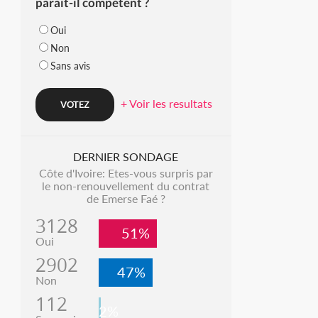
parait-il compétent ?
Oui
Non
Sans avis
+ Voir les resultats
DERNIER SONDAGE
Côte d'Ivoire: Etes-vous surpris par
le non-renouvellement du contrat
de Emerse Faé ?
3128
51%
Oui
2902
47%
Non
112
2%