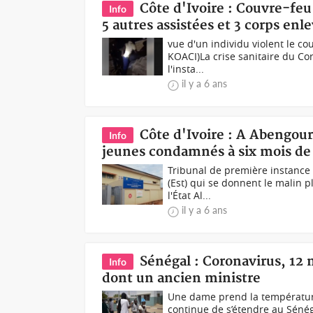
Côte d'Ivoire : Couvre-feu
Info
5 autres assistées et 3 corps enl
vue d'un individu violent le co
KOACI)La crise sanitaire du Cor
l'insta...
il y a 6 ans
Côte d'Ivoire : A Abengour
Info
jeunes condamnés à six mois d
Tribunal de première instance
(Est) qui se donnent le malin p
l'État Al...
il y a 6 ans
Sénégal : Coronavirus, 12 n
Info
dont un ancien ministre
Une dame prend la température 
continue de s’étendre au Sénég