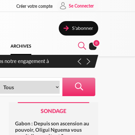
Se Connecter
Créer votre compte
S'abonner
0
ARCHIVES
 des amendements, un exclu
SONDAGE
Gabon : Depuis son ascension au
pouvoir, Oligui Nguema vous