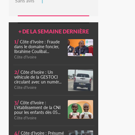
Sans avis
+ DE LA SEMAINE DERNIÈRE
1/
Côte d'Ivoire : Fraude
dans le domaine foncier,
Ibrahime Coulibal...
Côte d'Ivoire
2/
Côte d'Ivoire : Un
véhicule de la GESTOCI
circulant avec un numér...
Côte d'Ivoire
3/
Côte d'Ivoire :
L'établissement de la CNI
pour les enfants dès 05...
Côte d'Ivoire
4/
Côte d'Ivoire : Présumé