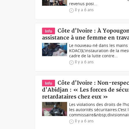
revenus posi...
il y a 6 ans
Côte d'Ivoire : À Yopougon
Info
assistance à une femme en trava
Le nouveau-né dans les mains 
KOACI)L'instauration de la mes
cadre de la lutte contre...
il y a 6 ans
Côte d'Ivoire : Non-respec
Info
d'Abidjan : « Les forces de séc
retardataires chez eux »
Les violations des droits de l’
les autorités sécuritaires.C’est 
commissaire&nbsp;divisionnai
il y a 6 ans