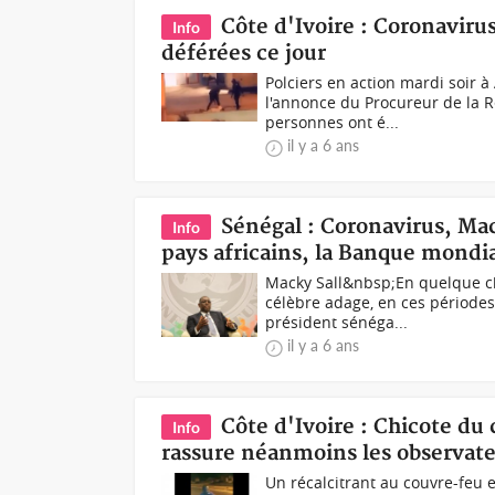
Côte d'Ivoire : Coronaviru
Info
déférées ce jour
Polciers en action mardi soir 
l'annonce du Procureur de la Ré
personnes ont é...
il y a 6 ans
Sénégal : Coronavirus, Mac
Info
pays africains, la Banque mondi
Macky Sall&nbsp;En quelque ch
célèbre adage, en ces période
président sénéga...
il y a 6 ans
Côte d'Ivoire : Chicote du
Info
rassure néanmoins les observate
Un récalcitrant au couvre-feu 