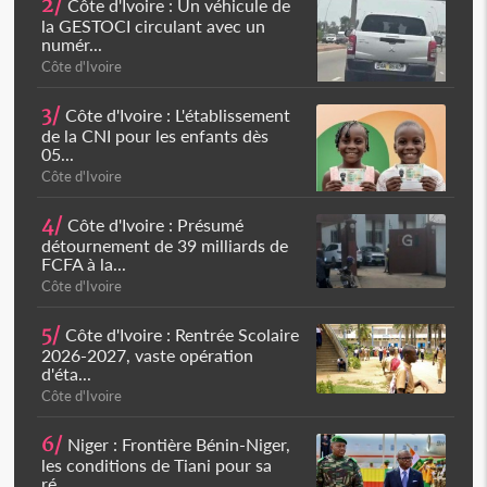
2/
Côte d'Ivoire : Un véhicule de
la GESTOCI circulant avec un
numér...
Côte d'Ivoire
3/
Côte d'Ivoire : L'établissement
de la CNI pour les enfants dès
05...
Côte d'Ivoire
4/
Côte d'Ivoire : Présumé
détournement de 39 milliards de
FCFA à la...
Côte d'Ivoire
5/
Côte d'Ivoire : Rentrée Scolaire
2026-2027, vaste opération
d'éta...
Côte d'Ivoire
6/
Niger : Frontière Bénin-Niger,
les conditions de Tiani pour sa
ré...