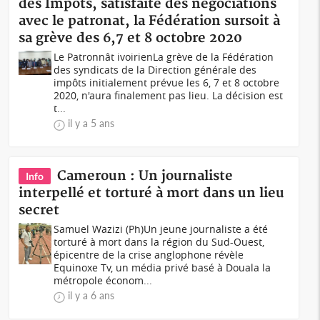
des Impôts, satisfaite des négociations
avec le patronat, la Fédération sursoit à
sa grève des 6,7 et 8 octobre 2020
Le Patronnât ivoirienLa grève de la Fédération
des syndicats de la Direction générale des
impôts initialement prévue les 6, 7 et 8 octobre
2020, n'aura finalement pas lieu. La décision est
t...
il y a 5 ans
Cameroun : Un journaliste
Info
interpellé et torturé à mort dans un lieu
secret
Samuel Wazizi (Ph)Un jeune journaliste a été
torturé à mort dans la région du Sud-Ouest,
épicentre de la crise anglophone révèle
Equinoxe Tv, un média privé basé à Douala la
métropole économ...
il y a 6 ans