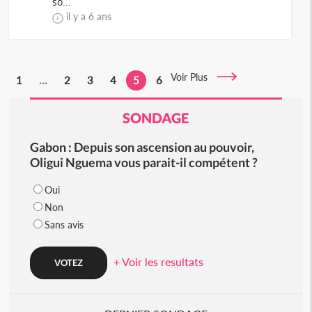
so...
il y a 6 ans
Voir Plus
1
...
2
3
4
5
6
SONDAGE
Gabon : Depuis son ascension au pouvoir,
Oligui Nguema vous parait-il compétent ?
Oui
Non
Sans avis
+ Voir les resultats