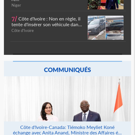
Niger
7/
Côte d'Ivoire : Non en règle, il
tente d'insérer son véhicule dan...
Côte d'Ivoire
COMMUNIQUÉS
Côte d'Ivoire-Canada: Tiémoko Meyliet Koné
échange avec Anita Anand, Ministre des Affaires é...