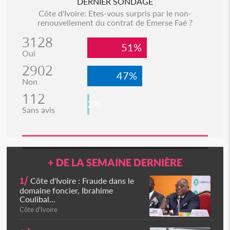
DERNIER SONDAGE
Côte d'Ivoire: Etes-vous surpris par le non-
renouvellement du contrat de Emerse Faé ?
3128
51%
Oui
2902
47%
Non
112
2%
Sans avis
+ DE LA SEMAINE DERNIÈRE
1/
Côte d'Ivoire : Fraude dans le
domaine foncier, Ibrahime
Coulibal...
Côte d'Ivoire