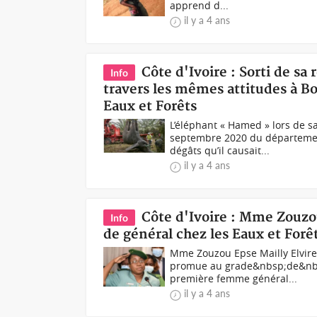
apprend d...
il y a 4 ans
Côte d'Ivoire : Sorti de s
Info
travers les mêmes attitudes à B
Eaux et Forêts
L’éléphant « Hamed » lors de 
septembre 2020 du département
dégâts qu’il causait...
il y a 4 ans
Côte d'Ivoire : Mme Zouzo
Info
de général chez les Eaux et Forêt
Mme Zouzou Epse Mailly Elvire-
promue au grade&nbsp;de&nbsp;g
première femme général...
il y a 4 ans