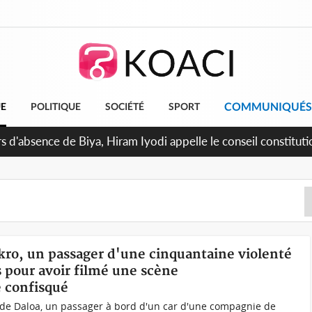
COMMUNIQUÉS
UE
POLITIQUE
SOCIÉTÉ
SPORT
in de la pagaille au PDCI-RDA, Lessiehi bannit les mouvements
kro, un passager d'une cinquantaine violenté
s pour avoir filmé une scène
 confisqué
r de Daloa, un passager à bord d'un car d'une compagnie de