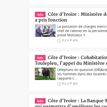
Côte d'Ivoire : Ministère 
Info
a pris fonction
La passation de charges mercr
chef de cabinet en la personn
poste Monsieur Y...
il y a 4 ans
Côte d'Ivoire : Cohabitati
Info
Toulepleu, l'appel du Ministère 
L’éléphant en question (DR)&nbs
les hommes dans des localités 
rapporte-t...
il y a 4 ans
Côte d'Ivoire : La Banque 
Info
qui permettra d'améliorer les co