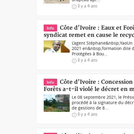
il y a 4 ans
Côte d'Ivoire : Eaux et Fo
Info
syndicat remet en cause le recy
L’agent Stéphane&nbsp;YaoUn a
2021 en&nbsp;formation dite de
Protégées à Bou...
il y a 4 ans
Côte d'Ivoire : Concession 
Info
Forêts a-t-il violé le décret en 
Le 08 septembre 2021, le Prés
procédé à la signature du décr
de gestions de 8...
il y a 4 ans