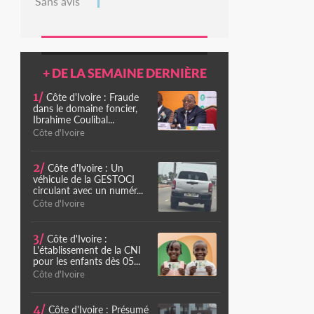
Sans avis
+ DE LA SEMAINE DERNIÈRE
1/
Côte d'Ivoire : Fraude
dans le domaine foncier,
Ibrahime Coulibal...
Côte d'Ivoire
2/
Côte d'Ivoire : Un
véhicule de la GESTOCI
circulant avec un numér...
Côte d'Ivoire
3/
Côte d'Ivoire :
L'établissement de la CNI
pour les enfants dès 05...
Côte d'Ivoire
4/
Côte d'Ivoire : Présumé