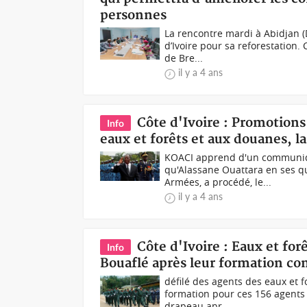
personnes
La rencontre mardi à Abidjan 
d’Ivoire pour sa reforestation. 
de Bre...
il y a 4 ans
Côte d'Ivoire : Promotions
Info
eaux et forêts et aux douanes, la
KOACI apprend d'un communiqu
qu'Alassane Ouattara en ses q
Armées, a procédé, le...
il y a 4 ans
Côte d'Ivoire : Eaux et for
Info
Bouaflé après leur formation c
défilé des agents des eaux et f
formation pour ces 156 agents 
drapeau apr...