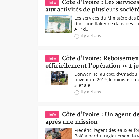
Côte d'Ivoire : Les servic
Info
aux activités de plusieurs sociét
Les services du Ministère des E
dont une Italienne dans des For
ATP d...
il y a 4 ans
Côte d'Ivoire: Reboisement
Info
officiellement l'opération « 1 j
Donwahi ici au côté d'Amadou 
novembre 2019, le ministère des
», et a e...
il y a 4 ans
Côte d'Ivoire : Un agent d
Info
après une mission
Frédéric, l'agent des eaux et f
Bolé a perdu tragiquement la vi