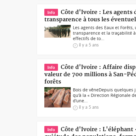
Côte d'Ivoire : Les agents
Info
transparence à tous les éventuels
Les agents des Eaux et Forêts, 
transparence et la traçabilité 
effectifs de to...
il y a 5 ans
Côte d'Ivoire : Affaire di
Info
valeur de 700 millions à San-Péd
forêts
Bois de vêneDepuis quelques jo
qu'à la « Direction Régionale 
d’une...
il y a 5 ans
Côte d'Ivoire : L'éléphan
Info