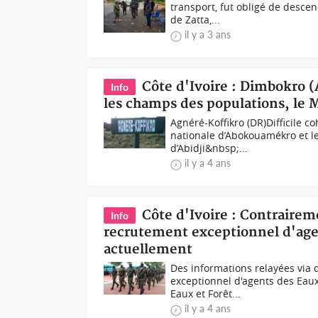
transport, fut obligé de desce
de Zatta,...
il y a 3 ans
Côte d'Ivoire : Dimbokro 
Info
les champs des populations, le M
Agnéré-Koffikro (DR)Difficile c
nationale d’Abokouamékro et l
d’Abidji&nbsp;...
il y a 4 ans
Côte d'Ivoire : Contraire
Info
recrutement exceptionnel d'agen
actuellement
Des informations relayées via
exceptionnel d'agents des Eaux
Eaux et Forêt...
il y a 4 ans