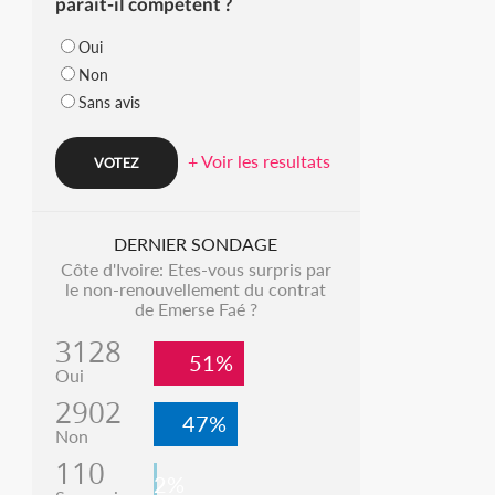
parait-il compétent ?
Oui
Non
Sans avis
+ Voir les resultats
DERNIER SONDAGE
Côte d'Ivoire: Etes-vous surpris par
le non-renouvellement du contrat
de Emerse Faé ?
3128
51%
Oui
2902
47%
Non
110
2%