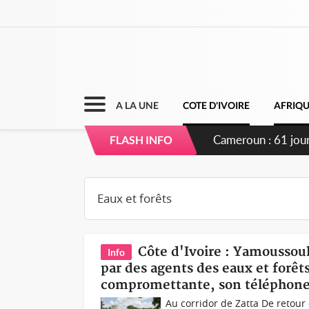
A LA UNE
COTE D'IVOIRE
AFRIQ
Côte d'Ivoire : F
FLASH INFO
Côte d'Ivoire : Yamoussou
Info
par des agents des eaux et forêt
compromettante, son téléphone
Au corridor de Zatta De retou