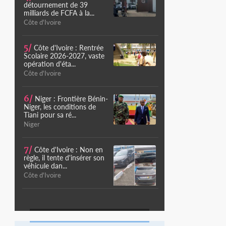
détournement de 39
milliards de FCFA à la...
Côte d'Ivoire
5/
Côte d'Ivoire : Rentrée
Scolaire 2026-2027, vaste
opération d'éta...
Côte d'Ivoire
6/
Niger : Frontière Bénin-
Niger, les conditions de
Tiani pour sa ré...
Niger
7/
Côte d'Ivoire : Non en
règle, il tente d'insérer son
véhicule dan...
Côte d'Ivoire