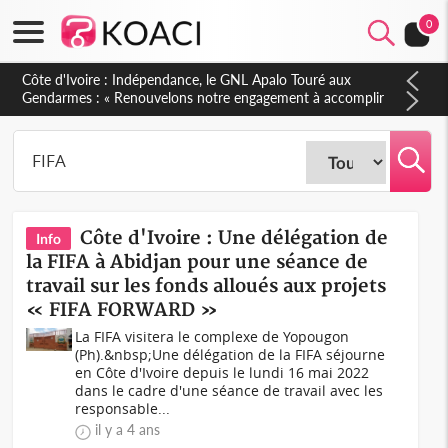
0
Sierra Leone : Un projet de réforme constitutionnelle en
gestation, points clés des amendements, un exclu d'avance
Côte d'Ivoire : Une délégation de
Info
la FIFA à Abidjan pour une séance de
travail sur les fonds alloués aux projets
« FIFA FORWARD »
La FIFA visitera le complexe de Yopougon
(Ph).&nbsp;Une délégation de la FIFA séjourne
en Côte d'Ivoire depuis le lundi 16 mai 2022
dans le cadre d'une séance de travail avec les
responsable...
il y a 4 ans