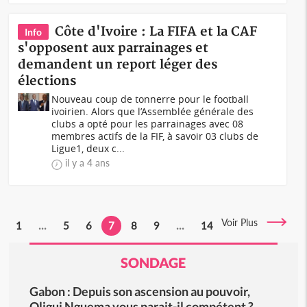
Côte d'Ivoire : La FIFA et la CAF
Info
s'opposent aux parrainages et
demandent un report léger des
élections
Nouveau coup de tonnerre pour le football
ivoirien. Alors que l’Assemblée générale des
clubs a opté pour les parrainages avec 08
membres actifs de la FIF, à savoir 03 clubs de
Ligue1, deux c...
il y a 4 ans
Voir Plus
1
...
5
6
7
8
9
...
14
SONDAGE
Gabon : Depuis son ascension au pouvoir,
Oligui Nguema vous parait-il compétent ?