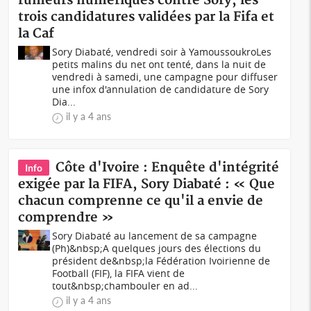
rumeurs numériques contre Sory, les
trois candidatures validées par la Fifa et
la Caf
Sory Diabaté, vendredi soir à Yamoussoukro Les
petits malins du net ont tenté, dans la nuit de
vendredi à samedi, une campagne pour diffuser
une infox d'annulation de candidature de Sory
Dia...
il y a 4 ans
Côte d'Ivoire : Enquête d'intégrité
Info
exigée par la FIFA, Sory Diabaté : « Que
chacun comprenne ce qu'il a envie de
comprendre »
Sory Diabaté au lancement de sa campagne
(Ph)&nbsp;A quelques jours des élections du
président de&nbsp;la Fédération Ivoirienne de
Football (FIF), la FIFA vient de
tout&nbsp;chambouler en ad...
il y a 4 ans