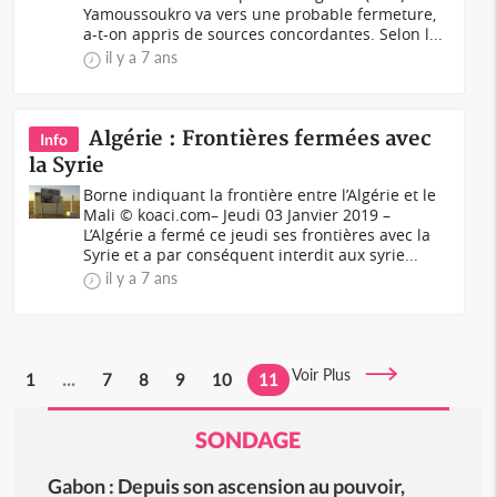
Yamoussoukro va vers une probable fermeture,
a-t-on appris de sources concordantes. Selon l...
il y a 7 ans
Algérie : Frontières fermées avec
Info
la Syrie
Borne indiquant la frontière entre l’Algérie et le
Mali © koaci.com– Jeudi 03 Janvier 2019 –
L’Algérie a fermé ce jeudi ses frontières avec la
Syrie et a par conséquent interdit aux syrie...
il y a 7 ans
Voir Plus
1
...
7
8
9
10
11
SONDAGE
Gabon : Depuis son ascension au pouvoir,