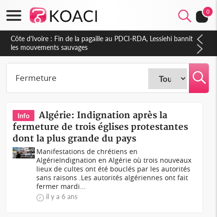
0
Côte d'Ivoire : Fin de la pagaille au PDCI-RDA, Lessiehi bannit
les mouvements sauvages
Algérie: Indignation après la
Info
fermeture de trois églises protestantes
dont la plus grande du pays
Manifestations de chrétiens en
AlgérieIndignation en Algérie où trois nouveaux
lieux de cultes ont été bouclés par les autorités
sans raisons .Les autorités algériennes ont fait
fermer mardi...
il y a 6 ans