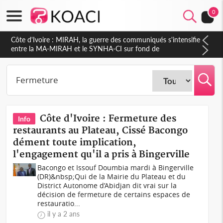
0
Côte d'Ivoire : MIRAH, la guerre des communiqués s'intensifie
entre la MA-MIRAH et le SYNHA-CI sur fond de
gouvernance et le projet de précompte sur les salaires des
agents
Côte d'Ivoire : Fermeture des
Info
restaurants au Plateau, Cissé Bacongo
dément toute implication,
l'engagement qu'il a pris à Bingerville
Bacongo et Issouf Doumbia mardi à Bingerville
(DR)&nbsp;Qui de la Mairie du Plateau et du
District Autonome d’Abidjan dit vrai sur la
décision de fermeture de certains espaces de
restauratio...
il y a 2 ans