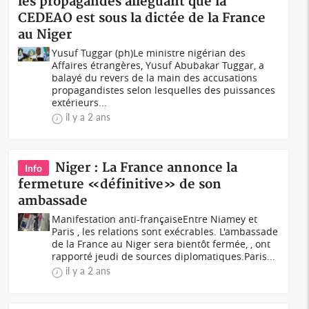
les propagandes alléguant que la
CEDEAO est sous la dictée de la France
au Niger
Yusuf Tuggar (ph)Le ministre nigérian des
Affaires étrangères, Yusuf Abubakar Tuggar, a
balayé du revers de la main des accusations
propagandistes selon lesquelles des puissances
extérieurs...
il y a 2 ans
Niger : La France annonce la
Info
fermeture «définitive» de son
ambassade
Manifestation anti-françaiseEntre Niamey et
Paris , les relations sont exécrables. L'ambassade
de la France au Niger sera bientôt fermée, , ont
rapporté jeudi de sources diplomatiques.Paris...
il y a 2 ans