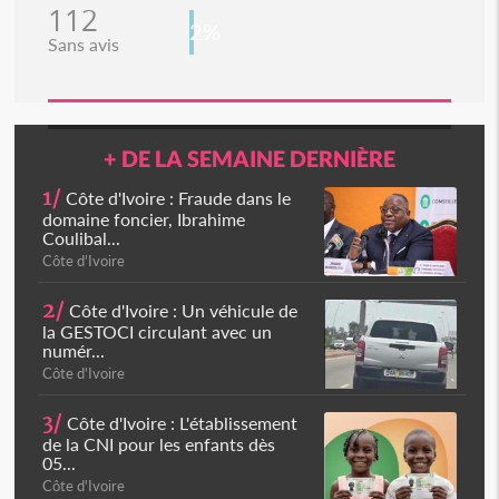
112
2%
Sans avis
+ DE LA SEMAINE DERNIÈRE
1/
Côte d'Ivoire : Fraude dans le
domaine foncier, Ibrahime
Coulibal...
Côte d'Ivoire
2/
Côte d'Ivoire : Un véhicule de
la GESTOCI circulant avec un
numér...
Côte d'Ivoire
3/
Côte d'Ivoire : L'établissement
de la CNI pour les enfants dès
05...
Côte d'Ivoire