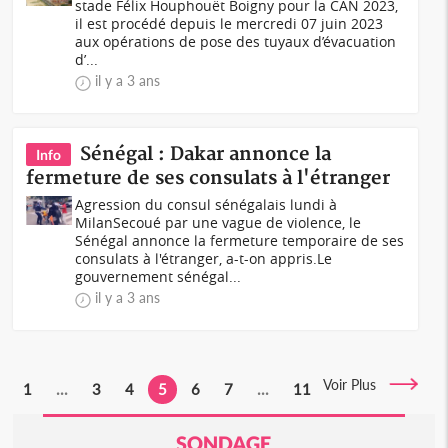
stade Félix Houphouët Boigny pour la CAN 2023,
il est procédé depuis le mercredi 07 juin 2023
aux opérations de pose des tuyaux d’évacuation
d’...
il y a 3 ans
Sénégal : Dakar annonce la
Info
fermeture de ses consulats à l'étranger
Agression du consul sénégalais lundi à
Milan Secoué par une vague de violence, le
Sénégal annonce la fermeture temporaire de ses
consulats à l'étranger, a-t-on appris.Le
gouvernement sénégal...
il y a 3 ans
Voir Plus
1
...
3
4
5
6
7
...
11
SONDAGE