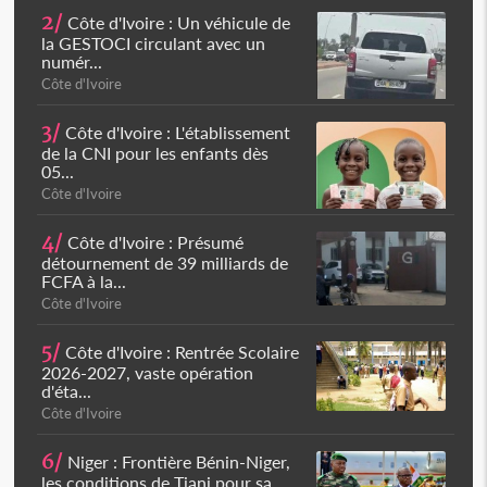
2/
Côte d'Ivoire : Un véhicule de
la GESTOCI circulant avec un
numér...
Côte d'Ivoire
3/
Côte d'Ivoire : L'établissement
de la CNI pour les enfants dès
05...
Côte d'Ivoire
4/
Côte d'Ivoire : Présumé
détournement de 39 milliards de
FCFA à la...
Côte d'Ivoire
5/
Côte d'Ivoire : Rentrée Scolaire
2026-2027, vaste opération
d'éta...
Côte d'Ivoire
6/
Niger : Frontière Bénin-Niger,
les conditions de Tiani pour sa