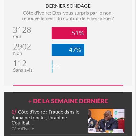
DERNIER SONDAGE
Côte d'Ivoire: Etes-vous surpris par le non-
renouvellement du contrat de Emerse Faé ?
3128
51%
Oui
2902
47%
Non
112
2%
Sans avis
+ DE LA SEMAINE DERNIÈRE
1/
Côte d'Ivoire : Fraude dans le
domaine foncier, Ibrahime
Coulibal...
Côte d'Ivoire