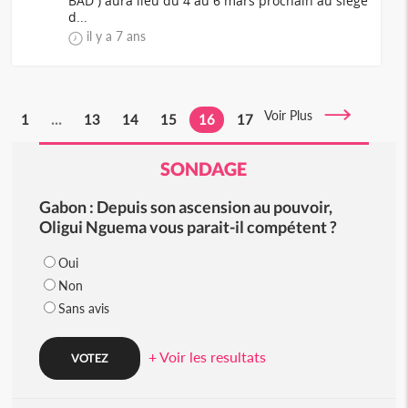
BAD ) aura lieu du 4 au 6 mars prochain au siège
d...
il y a 7 ans
Voir Plus
1
...
13
14
15
16
17
SONDAGE
Gabon : Depuis son ascension au pouvoir,
Oligui Nguema vous parait-il compétent ?
Oui
Non
Sans avis
+ Voir les resultats