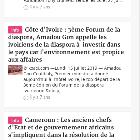
Fondation Tony Elumelu, tenue les 26 et 27 jui...
il y a 7 ans
Côte d'Ivoire : 3ème Forum de la
Info
diaspora, Amadou Gon appelle les
ivoiriens de la diaspora à investir dans
le pays car l'environnement est propice
aux affaires
© koaci.com —Lundi 15 juillet 2019 — Amadou
Gon Coulibaly, Premier ministre a donné
aujourd’hui à l’hôtel Ivoire, le top départ de la
3ème édition du Forum de la diaspora
ivoirienne.&nbsp;...
il y a 7 ans
Cameroun : Les anciens chefs
Info
d'Etat et de gouvernement africains
s'impliquent dans la résolution de la