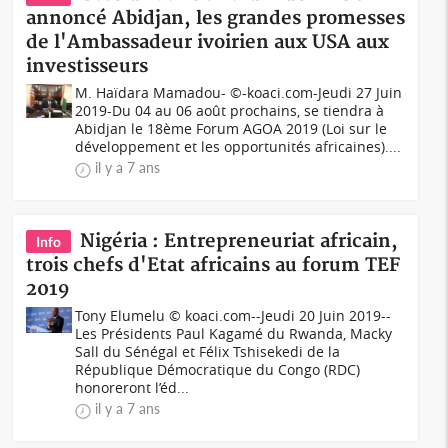
annoncé Abidjan, les grandes promesses
de l'Ambassadeur ivoirien aux USA aux
investisseurs
M. Haïdara Mamadou- ©-koaci.com-Jeudi 27 Juin
2019-Du 04 au 06 août prochains, se tiendra à
Abidjan le 18ème Forum AGOA 2019 (Loi sur le
développement et les opportunités africaines)....
il y a 7 ans
Nigéria : Entrepreneuriat africain,
Info
trois chefs d'Etat africains au forum TEF
2019
Tony Elumelu © koaci.com--Jeudi 20 Juin 2019--
Les Présidents Paul Kagamé du Rwanda, Macky
Sall du Sénégal et Félix Tshisekedi de la
République Démocratique du Congo (RDC)
honoreront l’éd...
il y a 7 ans