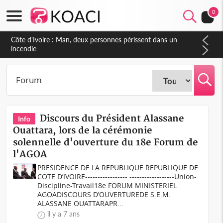
0
Côte d'Ivoire : Séileu, la célébration de la fête nationale
transformée en vaste campagne contre les produits
dépigmentants dangereux
Discours du Président Alassane
Info
Ouattara, lors de la cérémonie
solennelle d'ouverture du 18e Forum de
l'AGOA
PRESIDENCE DE LA REPUBLIQUE REPUBLIQUE DE
COTE D’IVOIRE----------------- ------------------Union-
Discipline-Travail18e FORUM MINISTERIEL
AGOADISCOURS D’OUVERTUREDE S.E.M.
ALASSANE OUATTARAPR...
il y a 7 ans