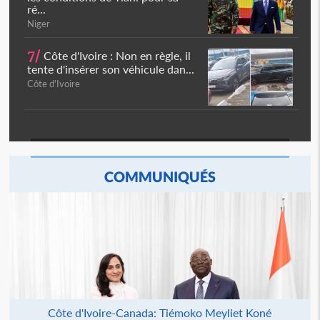
ré...
Niger
7/
Côte d'Ivoire : Non en règle, il
tente d'insérer son véhicule dan...
Côte d'Ivoire
COMMUNIQUÉS
Côte d'Ivoire-Canada: Tiémoko Meyliet Koné