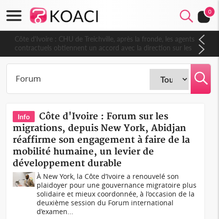
0
Côte d'Ivoire : CHU de Treichville, après la fronde, les agents
contractuels obtiennent un accord avec la direction sur les
arriérés du SMIG 2023
Côte d'Ivoire : Forum sur les
Info
migrations, depuis New York, Abidjan
réaffirme son engagement à faire de la
mobilité humaine, un levier de
développement durable
À New York, la Côte d’Ivoire a renouvelé son
plaidoyer pour une gouvernance migratoire plus
solidaire et mieux coordonnée, à l’occasion de la
deuxième session du Forum international
d’examen...