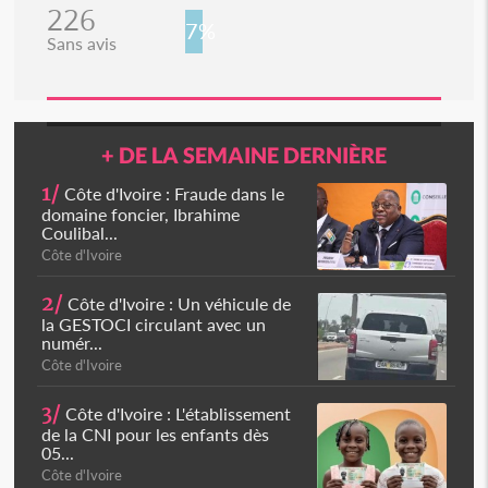
226
7%
Sans avis
+ DE LA SEMAINE DERNIÈRE
1/
Côte d'Ivoire : Fraude dans le
domaine foncier, Ibrahime
Coulibal...
Côte d'Ivoire
2/
Côte d'Ivoire : Un véhicule de
la GESTOCI circulant avec un
numér...
Côte d'Ivoire
3/
Côte d'Ivoire : L'établissement
de la CNI pour les enfants dès
05...
Côte d'Ivoire