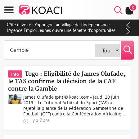
0
Côte d'Ivoire : CHU de Treichville, après la fronde, les agents
contractuels obtiennent un accord avec la direction sur les
arriérés du SMIG 2023
Togo : Eligibilité de James Olufade,
Info
le TAS confirme la décision de la CAF
contre la Gambie
James Olufade (ph) © koaci.com– Jeudi 20 Juin
2019 – Le Tribunal Arbitral du Sport (TAS) a
rejeté la plainte de la Fédération Gambienne de
Football (GFF) contre la Confédération Africaine...
il y a 7 ans