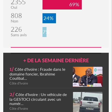
2355
69%
Oui
808
24%
Non
226
7%
Sans avis
+ DE LA SEMAINE DERNIÈRE
1/
Côte d'Ivoire : Fraude dans le
domaine foncier, Ibrahime
Coulibal...
Côte d'Ivoire
2/
Côte d'Ivoire : Un véhicule de
la GESTOCI circulant avec un
numér...
Côte d'Ivoire