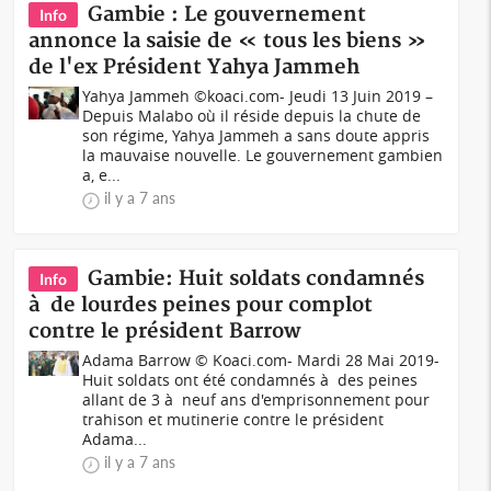
Gambie : Le gouvernement
Info
annonce la saisie de « tous les biens »
de l'ex Président Yahya Jammeh
Yahya Jammeh ©koaci.com- Jeudi 13 Juin 2019 –
Depuis Malabo où il réside depuis la chute de
son régime, Yahya Jammeh a sans doute appris
la mauvaise nouvelle. Le gouvernement gambien
a, e...
il y a 7 ans
Gambie: Huit soldats condamnés
Info
à de lourdes peines pour complot
contre le président Barrow
Adama Barrow © Koaci.com- Mardi 28 Mai 2019-
Huit soldats ont été condamnés à des peines
allant de 3 à neuf ans d'emprisonnement pour
trahison et mutinerie contre le président
Adama...
il y a 7 ans