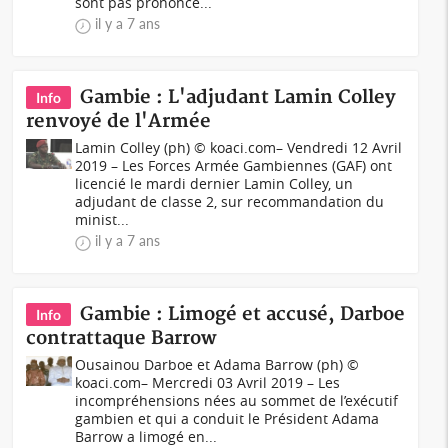
sont pas prononcé...
il y a 7 ans
Gambie : L'adjudant Lamin Colley
Info
renvoyé de l'Armée
Lamin Colley (ph) © koaci.com– Vendredi 12 Avril
2019 – Les Forces Armée Gambiennes (GAF) ont
licencié le mardi dernier Lamin Colley, un
adjudant de classe 2, sur recommandation du
minist...
il y a 7 ans
Gambie : Limogé et accusé, Darboe
Info
contrattaque Barrow
Ousainou Darboe et Adama Barrow (ph) ©
koaci.com– Mercredi 03 Avril 2019 – Les
incompréhensions nées au sommet de l’exécutif
gambien et qui a conduit le Président Adama
Barrow a limogé en...