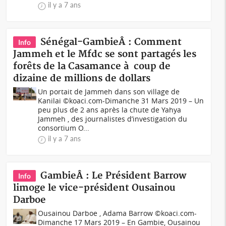
il y a 7 ans
Sénégal-GambieÂ : Comment
Info
Jammeh et le Mfdc se sont partagés les
forêts de la Casamance à coup de
dizaine de millions de dollars
Un portait de Jammeh dans son village de
Kanilai ©koaci.com-Dimanche 31 Mars 2019 – Un
peu plus de 2 ans après la chute de Yahya
Jammeh , des journalistes d’investigation du
consortium O...
il y a 7 ans
GambieÂ : Le Président Barrow
Info
limoge le vice-président Ousainou
Darboe
Ousainou Darboe , Adama Barrow ©koaci.com-
Dimanche 17 Mars 2019 – En Gambie, Ousainou