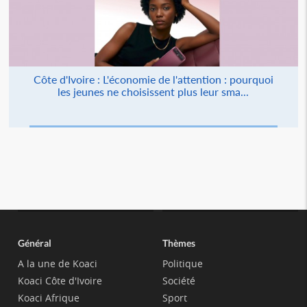
Côte d'Ivoire : L'économie de l'attention : pourquoi
les jeunes ne choisissent plus leur sma...
Général
Thèmes
A la une de Koaci
Politique
Koaci Côte d'Ivoire
Société
Koaci Afrique
Sport