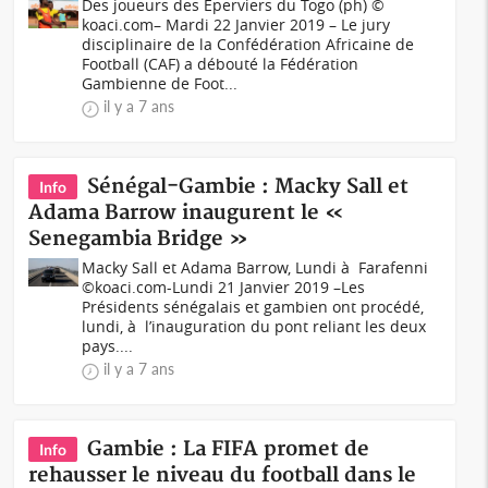
Des joueurs des Eperviers du Togo (ph) ©
koaci.com– Mardi 22 Janvier 2019 – Le jury
disciplinaire de la Confédération Africaine de
Football (CAF) a débouté la Fédération
Gambienne de Foot...
il y a 7 ans
Sénégal-Gambie : Macky Sall et
Info
Adama Barrow inaugurent le «
Senegambia Bridge »
Macky Sall et Adama Barrow, Lundi à Farafenni
©koaci.com-Lundi 21 Janvier 2019 –Les
Présidents sénégalais et gambien ont procédé,
lundi, à l’inauguration du pont reliant les deux
pays....
il y a 7 ans
Gambie : La FIFA promet de
Info
rehausser le niveau du football dans le