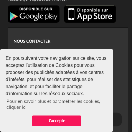
NOUS CONTACTER
contact@koaci.com
koaci@yahoo.fr
En poursuivant votre navigation sur ce site, vous
+225 07 08 85 52 93
acceptez l'utilisation de Cookies pour vous
proposer des publicités adaptées à vos centres
d'intérêts, pour réaliser des statistiques de
NEWSLETTER
navigation, et pour faciliter le partage
Restez connecté via notre newsletter
d'information sur les réseaux sociaux.
S'abonner
Pour en savoir plus et paramétrer les cookies,
Se désabonner
cliquer ici
J'accepte