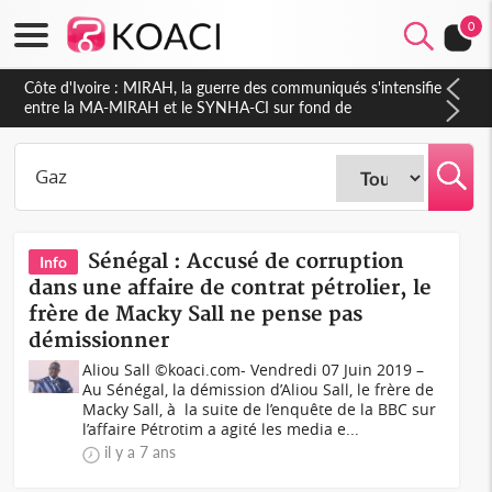
0
Côte d'Ivoire : MIRAH, la guerre des communiqués s'intensifie
entre la MA-MIRAH et le SYNHA-CI sur fond de
gouvernance et le projet de précompte sur les salaires des
agents
Sénégal : Accusé de corruption
Info
dans une affaire de contrat pétrolier, le
frère de Macky Sall ne pense pas
démissionner
Aliou Sall ©koaci.com- Vendredi 07 Juin 2019 –
Au Sénégal, la démission d’Aliou Sall, le frère de
Macky Sall, à la suite de l’enquête de la BBC sur
l’affaire Pétrotim a agité les media e...
il y a 7 ans