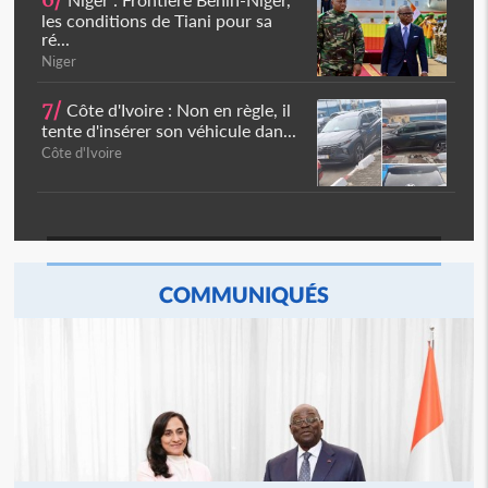
6/
les conditions de Tiani pour sa
ré...
Niger
7/
Côte d'Ivoire : Non en règle, il
tente d'insérer son véhicule dan...
Côte d'Ivoire
COMMUNIQUÉS