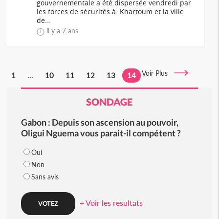
gouvernementale a été dispersée vendredi par
les forces de sécurités à Khartoum et la ville
de...
il y a 7 ans
Voir Plus
1
...
10
11
12
13
14
SONDAGE
Gabon : Depuis son ascension au pouvoir,
Oligui Nguema vous parait-il compétent ?
Oui
Non
Sans avis
+ Voir les resultats