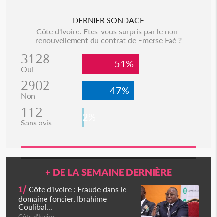
DERNIER SONDAGE
Côte d'Ivoire: Etes-vous surpris par le non-
renouvellement du contrat de Emerse Faé ?
3128
51%
Oui
2902
47%
Non
112
2%
Sans avis
+ DE LA SEMAINE DERNIÈRE
1/
Côte d'Ivoire : Fraude dans le
domaine foncier, Ibrahime
Coulibal...
Côte d'Ivoire