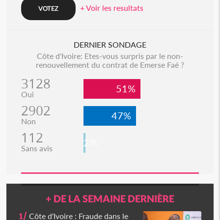
+ Voir les resultats
DERNIER SONDAGE
Côte d'Ivoire: Etes-vous surpris par le non-
renouvellement du contrat de Emerse Faé ?
3128
51%
Oui
2902
47%
Non
112
2%
Sans avis
+ DE LA SEMAINE DERNIÈRE
1/
Côte d'Ivoire : Fraude dans le