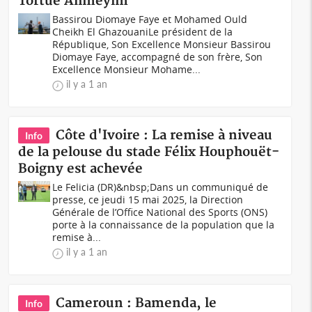
Tortue Ahmeyim
Bassirou Diomaye Faye et Mohamed Ould
Cheikh El GhazouaniLe président de la
République, Son Excellence Monsieur Bassirou
Diomaye Faye, accompagné de son frère, Son
Excellence Monsieur Mohame...
il y a 1 an
Côte d'Ivoire : La remise à niveau
Info
de la pelouse du stade Félix Houphouët-
Boigny est achevée
Le Felicia (DR)&nbsp;Dans un communiqué de
presse, ce jeudi 15 mai 2025, la Direction
Générale de l’Office National des Sports (ONS)
porte à la connaissance de la population que la
remise à...
il y a 1 an
Cameroun : Bamenda, le
Info