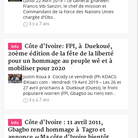
Lundi 22 Avril 2019 – Le Général ghanéen
Francis Vib-Sanziri, le chef de mission et
Commandant de la Force des Nations Unies
chargée d'Obs...
il y a 7 ans
Côte d'Ivoire: FPI, à Duekoué,
Info
20ème édition de la fête de la liberté
pour un hommage au peuple wê et à
mobiliser pour 2020
Justin Koua à Cocody ce vendredi (Ph KOACI)
©Koaci.com - Vendredi 19 Avril 2019 – Les 26 et
27 avril prochains à Duekoué (Ouest), le front
populaire ivoirien (FPI, Gbagbo ou rien) tien...
il y a 7 ans
Côte d'Ivoire : 11 avril 2011,
Info
Gbagbo rend hommage à Tagro et
annonce «Ma côte d'Ivoire bientôt