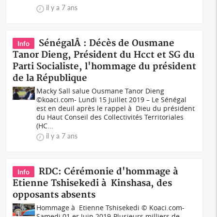
il y a 7 ans
SénégalÂ : Décès de Ousmane
Info
Tanor Dieng, Président du Hcct et SG du
Parti Socialiste, l'hommage du président
de la République
Macky Sall salue Ousmane Tanor Dieng
©koaci.com- Lundi 15 Juillet 2019 – Le Sénégal
est en deuil après le rappel à Dieu du président
du Haut Conseil des Collectivités Territoriales
(HC...
il y a 7 ans
RDC: Cérémonie d'hommage à
Info
Etienne Tshisekedi à Kinshasa, des
opposants absents
Hommage à Etienne Tshisekedi © Koaci.com-
Samedi 01 er Juin 2019-Plusieurs milliers de