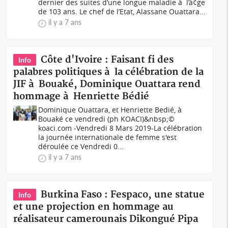
dernier des suites d’une longue maladie à l’à¢ge
de 103 ans. Le chef de l’Etat, Alassane Ouattara...
il y a 7 ans
Côte d'Ivoire : Faisant fi des
Info
palabres politiques à la célébration de la
JIF à Bouaké, Dominique Ouattara rend
hommage à Henriette Bédié
Dominique Ouattara, et Henriette Bedié, à
Bouaké ce vendredi (ph KOACI)&nbsp;©
koaci.com -Vendredi 8 Mars 2019-La célébration
la journée internationale de femme s'est
déroulée ce Vendredi 0...
il y a 7 ans
Burkina Faso : Fespaco, une statue
Info
et une projection en hommage au
réalisateur camerounais Dikongué Pipa