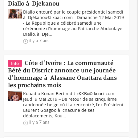
Diallo à Djekanou
Diallo entouré par le couple présidentiel samedi
à Djékanou© koaci.com - Dimanche 12 Mai 2019
- La République a célébré samedi une
cérémonie d’hommage au Patriarche Abdoulaye
Diallo, à Dje...
il y a 7 ans
Côte d'Ivoire : La communauté
Info
Bété du District annonce une journée
d'hommage à Alassane Ouattara dans
les prochains mois
Kouadio Konan Bertin dit «KKB»© koaci.com --
Jeudi 9 Mai 2019 --De retour de sa cinquième
randonnée belge où il a rencontré, l'ex Président
Laurent Gbagbo à chacune de ses
déplacements, Kou...
il y a 7 ans