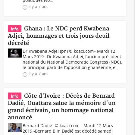
politiques ivo...
il y a 7 ans
Ghana : Le NDC perd Kwabena
Info
Adjei, hommages et trois jours deuil
décrété
Dr Kwabena Adjei (ph) © koaci.com– Mardi 12
Mars 2019 –Dr Kwabena Adjei, l’ancien président
national du National Democratic Congress (NDC),
le principal parti de l’opposition ghanéenne, e...
il y a 7 ans
Côte d'Ivoire : Décès de Bernard
Info
Dadié, Ouattara salue la mémoire d'un
grand écrivain, un hommage national
annoncé
Bernard Dadié- © koaci.com - Mardi 12 Mars
2019 -Bernard Blin Dadié est décédé samedi