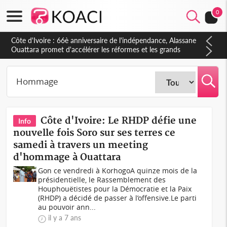
0
Côte d'Ivoire : À Abidjan, Amadou Oury Bah admire le modèle
ivoirien et veut s'en inspirer pour accélérer le développement
de la Guinée
Côte d'Ivoire: Le RHDP défie une
Info
nouvelle fois Soro sur ses terres ce
samedi à travers un meeting
d'hommage à Ouattara
Gon ce vendredi à KorhogoA quinze mois de la
présidentielle, le Rassemblement des
Houphouëtistes pour la Démocratie et la Paix
(RHDP) a décidé de passer à l’offensive.Le parti
au pouvoir ann...
il y a 7 ans