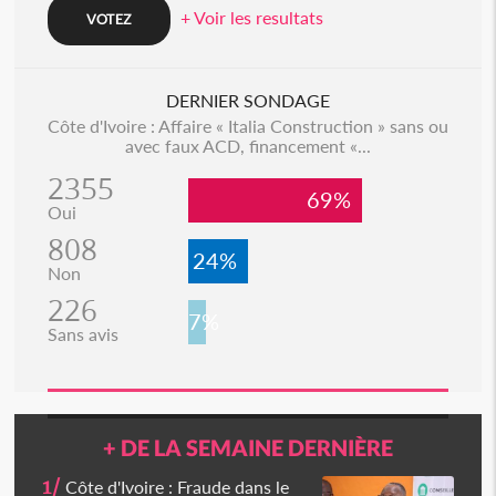
+ Voir les resultats
DERNIER SONDAGE
Côte d'Ivoire : Affaire « Italia Construction » sans ou
avec faux ACD, financement «...
2355
69%
Oui
808
24%
Non
226
7%
Sans avis
+ DE LA SEMAINE DERNIÈRE
1/
Côte d'Ivoire : Fraude dans le