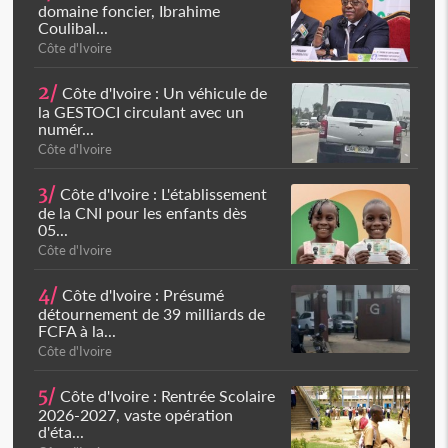
domaine foncier, Ibrahime
Coulibal...
Côte d'Ivoire
2/
Côte d'Ivoire : Un véhicule de
la GESTOCI circulant avec un
numér...
Côte d'Ivoire
3/
Côte d'Ivoire : L'établissement
de la CNI pour les enfants dès
05...
Côte d'Ivoire
4/
Côte d'Ivoire : Présumé
détournement de 39 milliards de
FCFA à la...
Côte d'Ivoire
5/
Côte d'Ivoire : Rentrée Scolaire
2026-2027, vaste opération
d'éta...