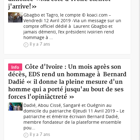
j'arrive!»
Gbagbo et Tagro, le compte © koaci.com –
Vendredi 12 Avril 2019 -Via un message sur un
compte officiel dédié à Laurent Gbagbo et
jamais démenti, l’ex président ivoirien rend
hommage à ...
il y a 7 ans
Côte d'Ivoire : Un mois après son
Info
décès, EDS rend un hommage à Bernard
Dadié « il donne la pleine mesure d'un
homme qui a porté jusqu'au bout de ses
forces l'opinià¢treté »
Dadié, Abou Cissé, Sangaré et Ouégnin au
domicile du patriarche ©Jeudi 11 Avril 2019 – Le
patriarche et émérite écrivain Bernard Dadié,
membre fondateur de la plateforme ensemble
pou...
il y a 7 ans