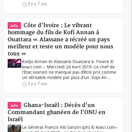
il y a 7 ans
Côte d'Ivoire : Le vibrant
Info
hommage du fils de Kofi Annan à
Ouattara « Alassane a récréé un pays
meilleur et reste un modèle pour nous
tous »
Kodjo Annan et Alassane Ouattara à l'ivoire ©
koaci.com -- Mercredi 24 Avril 2019--Le chef de
l’Etat ivoirien ne manque pas d’être pris comme
un véritable modèle par plus d’un. Kojo An...
il y a 7 ans
Ghana-Israël : Décès d'un
Info
Commandant ghanéen de l'ONU en
Israël
Le Général Francis Vib-Sanziri (ph) © koaci.com–