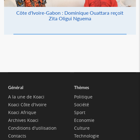
Côte d'Ivoire-Gabon : Dominique Ouattara reçoit
Zita Oligui Nguema
Général
Thèmes
A la une de Koaci
Politique
Koaci Côte d'Ivoire
Société
Koaci Afrique
Sport
Archives Koaci
Economie
Conditions d'utilisation
Culture
Contacts
Technologie