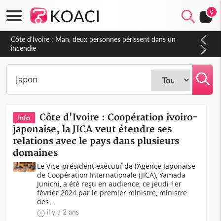
0
Côte d'Ivoire : Séileu, la célébration de la fête nationale
transformée en vaste campagne contre les produits
dépigmentants dangereux
Côte d'Ivoire : Coopération ivoiro-
Info
japonaise, la JICA veut étendre ses
relations avec le pays dans plusieurs
domaines
Le Vice-président exécutif de l’Agence Japonaise
de Coopération Internationale (JICA), Yamada
Junichi, a été reçu en audience, ce jeudi 1er
février 2024 par le premier ministre, ministre
des...
il y a 2 ans