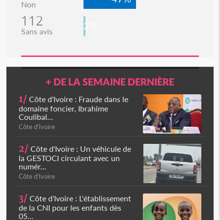
Non
112
2%
Sans avis
+ DE LA SEMAINE DERNIÈRE
1/
Côte d'Ivoire : Fraude dans le
domaine foncier, Ibrahime
Coulibal...
Côte d'Ivoire
2/
Côte d'Ivoire : Un véhicule de
la GESTOCI circulant avec un
numér...
Côte d'Ivoire
3/
Côte d'Ivoire : L'établissement
de la CNI pour les enfants dès
05...