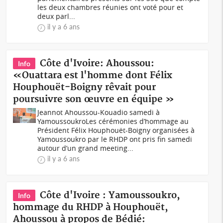
les deux chambres réunies ont voté pour et
deux parl...
il y a 6 ans
Côte d'Ivoire: Ahoussou:
Info
«Ouattara est l'homme dont Félix
Houphouët-Boigny rêvait pour
poursuivre son œuvre en équipe »
Jeannot Ahoussou-Kouadio samedi à
YamoussoukroLes cérémonies d’hommage au
Président Félix Houphouët-Boigny organisées à
Yamoussoukro par le RHDP ont pris fin samedi
autour d’un grand meeting...
il y a 6 ans
Côte d'Ivoire : Yamoussoukro,
Info
hommage du RHDP à Houphouët,
Ahoussou à propos de Bédié: