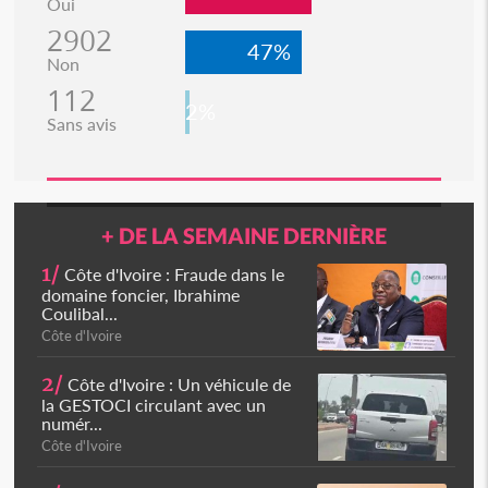
Oui
2902
47%
Non
112
2%
Sans avis
+ DE LA SEMAINE DERNIÈRE
1/
Côte d'Ivoire : Fraude dans le
domaine foncier, Ibrahime
Coulibal...
Côte d'Ivoire
2/
Côte d'Ivoire : Un véhicule de
la GESTOCI circulant avec un
numér...
Côte d'Ivoire