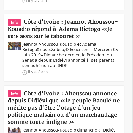
il y a 7 ans
Côte d'Ivoire : Jeannot Ahoussou-
Info
Kouadio répond à Adama Bictogo «Je
suis assis sur le tabouret »
Jeannot Ahoussou-Kouadio et Adama
Bictogo&nbsp;&nbsp;© koaci.com --Mercredi 05
Juin 2019--Dimanche dernier, le Président du
Sénat a depuis Didiévi annoncé à ses parents
son adhésion au RHDP...
il y a 7 ans
Côte d'Ivoire : Ahoussou annonce
Info
depuis Didiévi que «le peuple Baoulé ne
mérite pas d'être l'otage d'un jeu
politique malsain ou d'un marchandage
somme toute indigne »
Jeannot Ahoussou-Kouadio dimanche à Didiévi