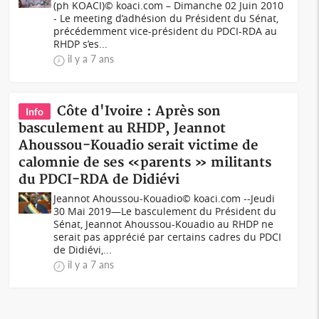
(ph KOACI)© koaci.com – Dimanche 02 Juin 2010
- Le meeting d’adhésion du Président du Sénat,
précédemment vice-président du PDCI-RDA au
RHDP s’es...
il y a 7 ans
Côte d'Ivoire : Après son
Info
basculement au RHDP, Jeannot
Ahoussou-Kouadio serait victime de
calomnie de ses «parents » militants
du PDCI-RDA de Didiévi
Jeannot Ahoussou-Kouadio© koaci.com --Jeudi
30 Mai 2019—Le basculement du Président du
Sénat, Jeannot Ahoussou-Kouadio au RHDP ne
serait pas apprécié par certains cadres du PDCI
de Didiévi,...
il y a 7 ans