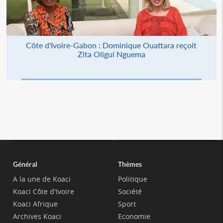
Côte d'Ivoire-Gabon : Dominique Ouattara reçoit
Zita Oligui Nguema
Général
Thèmes
A la une de Koaci
Politique
Koaci Côte d'Ivoire
Société
Koaci Afrique
Sport
Archives Koaci
Economie