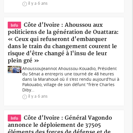
il y a 6 ans
Côte d'Ivoire : Ahoussou aux
Info
politiciens de la génération de Ouattara:
« Ceux qui refuseront d'embarquer
dans le train du changement courent le
risque d'être changé à l'insu de leur
plein gré »
AhoussouJeannot Ahoussou-Kouadio, Président
du Sénat a entrepris une tourné de 48 heures
dans la Marahoué où il s'est rendu aujourd'hui à
Pakouabo, village de son défunt "frère Charles
Diby...
il y a 6 ans
Côte d'Ivoire : Général Vagondo
Info
annonce le déploiement de 37505
éléments des forces de défense et de