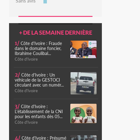
Sans avis
+ DE LA SEMAINE DERNIÈRE
1/
Côte d'Ivoire : Fraude
dans le domaine foncier,
Ibrahime Coulibal...
Côte d'Ivoire
2/
Côte d'Ivoire : Un
véhicule de la GESTOCI
circulant avec un numér...
Côte d'Ivoire
3/
Côte d'Ivoire :
L'établissement de la CNI
pour les enfants dès 05...
Côte d'Ivoire
4/
Côte d'Ivoire : Présumé