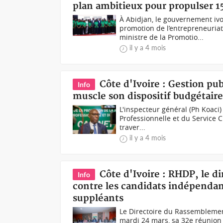
plan ambitieux pour propulser 15
À Abidjan, le gouvernement ivo
promotion de l’entrepreneuria
ministre de la Promotio...
il y a 4 mois
Côte d'Ivoire : Gestion pu
Info
muscle son dispositif budgétair
L'inspecteur général (Ph Koaci)
Professionnelle et du Service C
traver...
il y a 4 mois
Côte d'Ivoire : RHDP, le 
Info
contre les candidats indépendan
suppléants
Le Directoire du Rassemblement
mardi 24 mars, sa 32e réunion a