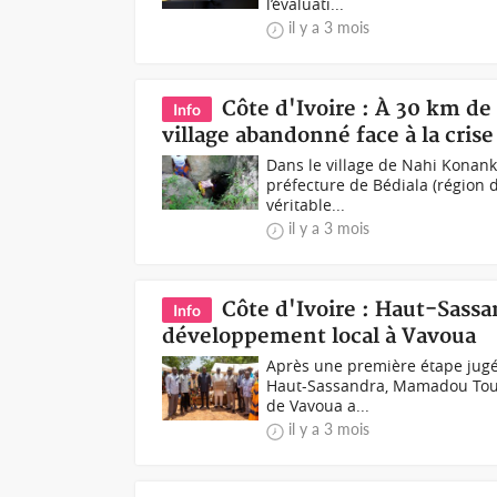
l’évaluati...
il y a 3 mois
Côte d'Ivoire : À 30 km de
Info
village abandonné face à la crise
Dans le village de Nahi Konank
préfecture de Bédiala (région 
véritable...
il y a 3 mois
Côte d'Ivoire : Haut-Sass
Info
développement local à Vavoua
Après une première étape jugée
Haut-Sassandra, Mamadou Touré
de Vavoua a...
il y a 3 mois