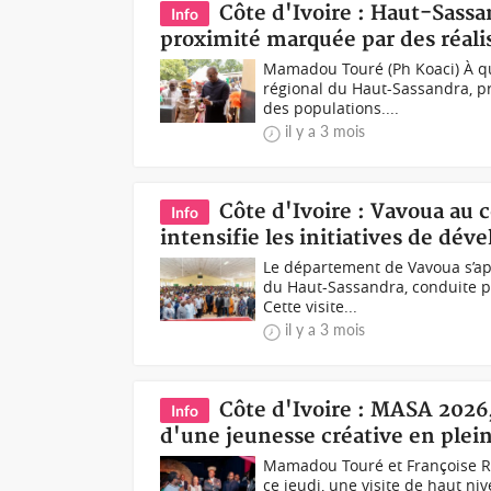
Côte d'Ivoire : Haut-Sass
Info
proximité marquée par des réali
Mamadou Touré (Ph Koaci) À qu
régional du Haut-Sassandra, p
des populations....
il y a 3 mois
Côte d'Ivoire : Vavoua au
Info
intensifie les initiatives de dé
Le département de Vavoua s’ap
du Haut-Sassandra, conduite p
Cette visite...
il y a 3 mois
Côte d'Ivoire : MASA 202
Info
d'une jeunesse créative en plei
Mamadou Touré et Françoise Rem
ce jeudi, une visite de haut ni