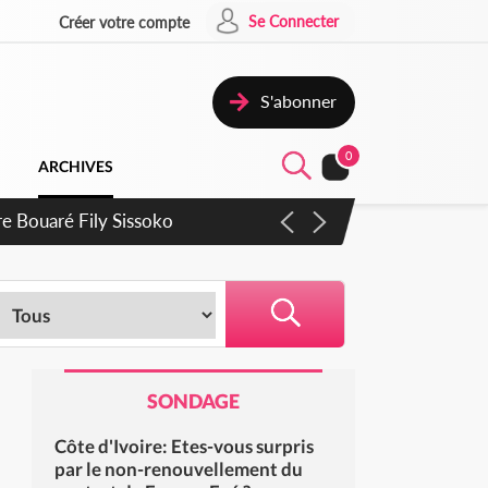
Se Connecter
Créer votre compte
S'abonner
0
ARCHIVES
rie Dangote en juillet
SONDAGE
Côte d'Ivoire: Etes-vous surpris
par le non-renouvellement du