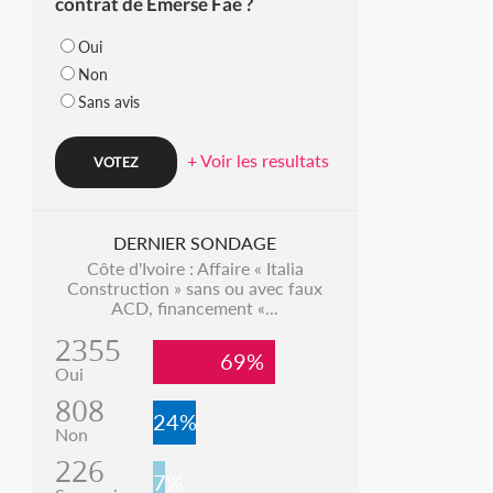
contrat de Emerse Faé ?
Oui
Non
Sans avis
+ Voir les resultats
DERNIER SONDAGE
Côte d'Ivoire : Affaire « Italia
Construction » sans ou avec faux
ACD, financement «...
2355
69%
Oui
808
24%
Non
226
7%