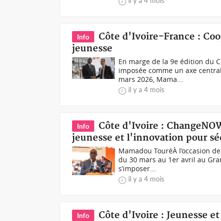
il y a 4 mois
Côte d'Ivoire-France : Coo
Info
jeunesse
En marge de la 9e édition du 
imposée comme un axe central d
mars 2026, Mama...
il y a 4 mois
Côte d'Ivoire : ChangeNOW
Info
jeunesse et l'innovation pour sé
Mamadou TouréÀ l’occasion de
du 30 mars au 1er avril au Gran
s’imposer...
il y a 4 mois
Côte d'Ivoire : Jeunesse e
Info