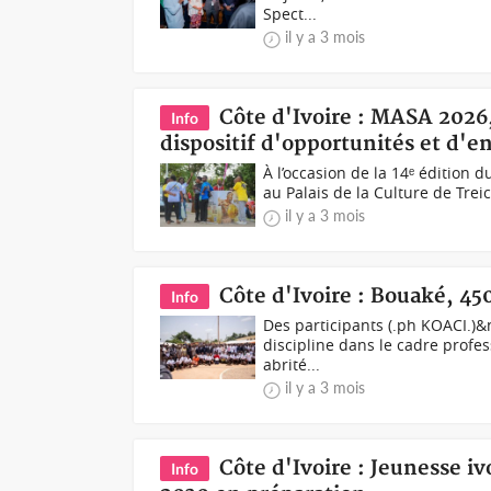
Spect...
il y a 3 mois
Côte d'Ivoire : MASA 2026,
Info
dispositif d'opportunités et d'
À l’occasion de la 14ᵉ édition 
au Palais de la Culture de Treic
il y a 3 mois
Côte d'Ivoire : Bouaké, 45
Info
Des participants (.ph KOACI.)&n
discipline dans le cadre profes
abrité...
il y a 3 mois
Côte d'Ivoire : Jeunesse i
Info