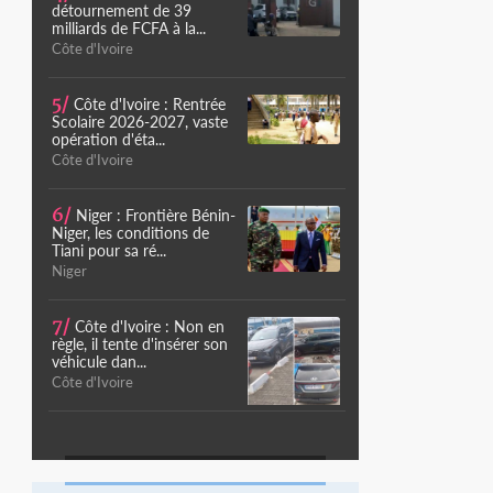
détournement de 39
milliards de FCFA à la...
Côte d'Ivoire
5/
Côte d'Ivoire : Rentrée
Scolaire 2026-2027, vaste
opération d'éta...
Côte d'Ivoire
6/
Niger : Frontière Bénin-
Niger, les conditions de
Tiani pour sa ré...
Niger
7/
Côte d'Ivoire : Non en
règle, il tente d'insérer son
véhicule dan...
Côte d'Ivoire