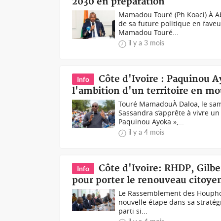
2030 en préparation
Mamadou Touré (Ph Koaci) À Abi
de sa future politique en faveu
Mamadou Touré...
il y a 3 mois
Côte d'Ivoire : Paquinou Ay
Info
l'ambition d'un territoire en 
Touré MamadouÀ Daloa, le same
Sassandra s’apprête à vivre un
Paquinou Ayoka »,...
il y a 4 mois
Côte d'Ivoire: RHDP, Gilbe
Info
pour porter le renouveau citoye
Le Rassemblement des Houphouë
nouvelle étape dans sa stratégi
parti si...