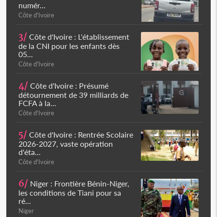
numér...
Côte d'Ivoire
3/
Côte d'Ivoire : L'établissement
de la CNI pour les enfants dès
05...
Côte d'Ivoire
4/
Côte d'Ivoire : Présumé
détournement de 39 milliards de
FCFA à la...
Côte d'Ivoire
5/
Côte d'Ivoire : Rentrée Scolaire
2026-2027, vaste opération
d'éta...
Côte d'Ivoire
6/
Niger : Frontière Bénin-Niger,
les conditions de Tiani pour sa
ré...
Niger