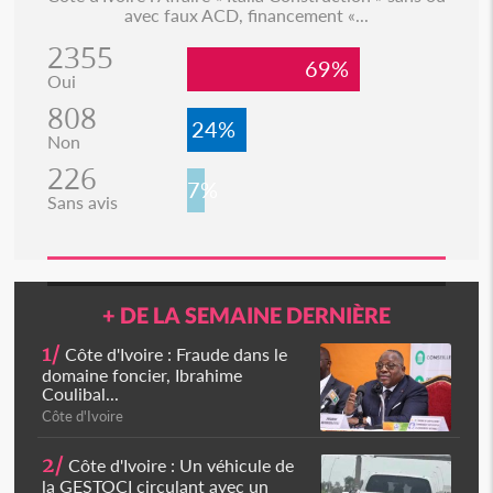
avec faux ACD, financement «...
2355
69%
Oui
808
24%
Non
226
7%
Sans avis
+ DE LA SEMAINE DERNIÈRE
1/
Côte d'Ivoire : Fraude dans le
domaine foncier, Ibrahime
Coulibal...
Côte d'Ivoire
2/
Côte d'Ivoire : Un véhicule de
la GESTOCI circulant avec un