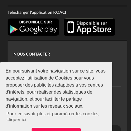
Télécharger l'application KOACI
NOUS CONTACTER
contact@koaci.com
koaci@yahoo.fr
En poursuivant votre navigation sur ce site, vous
+225 07 08 85 52 93
acceptez l'utilisation de Cookies pour vous
proposer des publicités adaptées à vos centres
d'intérêts, pour réaliser des statistiques de
NEWSLETTER
navigation, et pour faciliter le partage
Restez connecté via notre newsletter
d'information sur les réseaux sociaux.
S'abonner
Pour en savoir plus et paramétrer les cookies,
Se désabonner
cliquer ici