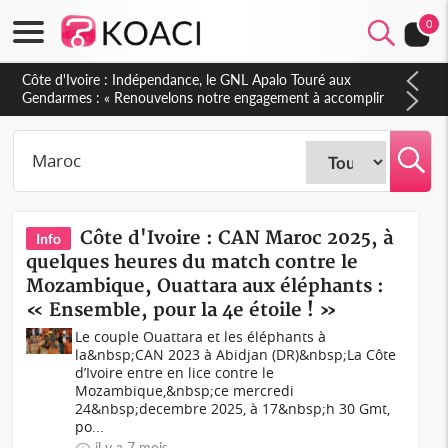
0
Sierra Leone : Un projet de réforme constitutionnelle en
gestation, points clés des amendements, un exclu d'avance
Côte d'Ivoire : CAN Maroc 2025, à
Info
quelques heures du match contre le
Mozambique, Ouattara aux éléphants :
« Ensemble, pour la 4e étoile ! »
Le couple Ouattara et les éléphants à
la&nbsp;CAN 2023 à Abidjan (DR)&nbsp;La Côte
d’Ivoire entre en lice contre le
Mozambique,&nbsp;ce mercredi
24&nbsp;decembre 2025, à 17&nbsp;h 30 Gmt,
po...
il y a 7 mois