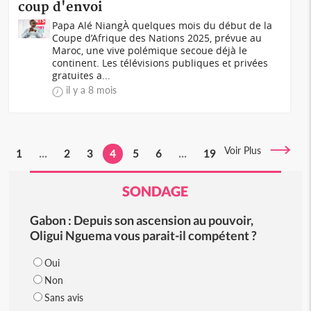
coup d'envoi
Papa Alé NiangÀ quelques mois du début de la
Coupe d’Afrique des Nations 2025, prévue au
Maroc, une vive polémique secoue déjà le
continent. Les télévisions publiques et privées
gratuites a...
il y a 8 mois
Voir Plus
1
...
2
3
4
5
6
...
19
SONDAGE
Gabon : Depuis son ascension au pouvoir,
Oligui Nguema vous parait-il compétent ?
Oui
Non
Sans avis