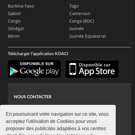
Burkina Faso
Togo
Gabon
Cameroun
Congo
Congo (RDC)
Sénégal
Guinée
Bénin
Guinée Equatorial
Télécharger l'application KOACI
NOUS CONTACTER
contact@koaci.com
koaci@yahoo.fr
En poursuivant votre navigation sur ce site, vous
+225 07 08 85 52 93
acceptez l'utilisation de Cookies pour vous
proposer des publicités adaptées à vos centres