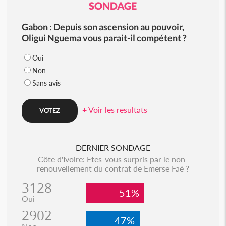
SONDAGE
Gabon : Depuis son ascension au pouvoir,
Oligui Nguema vous parait-il compétent ?
Oui
Non
Sans avis
+ Voir les resultats
DERNIER SONDAGE
Côte d'Ivoire: Etes-vous surpris par le non-
renouvellement du contrat de Emerse Faé ?
3128
51%
Oui
2902
47%