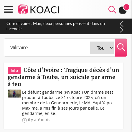
0
Côte d'Ivoire : Séileu, la célébration de la fête nationale
transformée en vaste campagne contre les produits
dépigmentants dangereux
Côte d'Ivoire : Tragique décès d'un
Info
gendarme à Touba, un suicide par arme
à feu
Le défunt gendarme (Ph Koaci) Un drame s’est
produit à Touba, ce 31 octobre 2025, où un
membre de la Gendarmerie, le Mdl Yapi Yapo
Maxime, a mis fin à ses jours par balle. Le
gendarme, en se...
il y a 9 mois