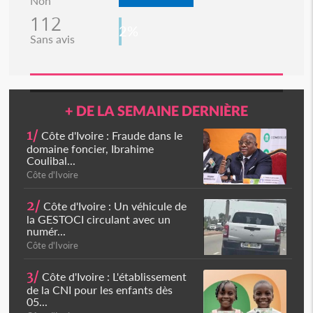
Non
112
2%
Sans avis
+ DE LA SEMAINE DERNIÈRE
1/
Côte d'Ivoire : Fraude dans le
domaine foncier, Ibrahime
Coulibal...
Côte d'Ivoire
2/
Côte d'Ivoire : Un véhicule de
la GESTOCI circulant avec un
numér...
Côte d'Ivoire
3/
Côte d'Ivoire : L'établissement
de la CNI pour les enfants dès
05...