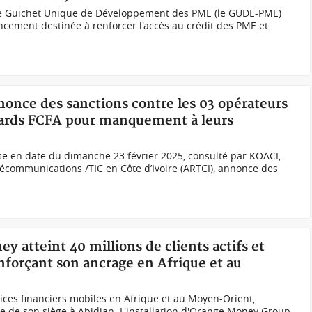
le Guichet Unique de Développement des PME (le GUDE-PME)
cement destinée à renforcer l'accès au crédit des PME et
nonce des sanctions contre les 03 opérateurs
liards FCFA pour manquement à leurs
 en date du dimanche 23 février 2025, consulté par KOACI,
élécommunications /TIC en Côte d’Ivoire (ARTCI), annonce des
y atteint 40 millions de clients actifs et
nforçant son ancrage en Afrique et au
ces financiers mobiles en Afrique et au Moyen-Orient,
le de son siège à Abidjan. L'installation d'Orange Money Group,