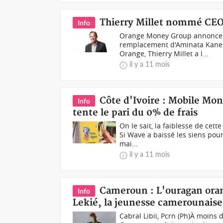
Thierry Millet nommé CE
Info
Orange Money Group annonce l
remplacement d'Aminata Kane.F
Orange, Thierry Millet a l...
il y a 11 mois
Côte d'Ivoire : Mobile Mo
Info
tente le pari du 0% de frais
On le sait, la faiblesse de cett
Si Wave a baissé les siens pou
mai...
il y a 11 mois
Cameroun : L'ouragan orange
Info
Lekié, la jeunesse camerounais
Cabral Libii, Pcrn (Ph)À moins d