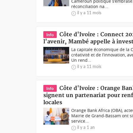
Cameroun politique s'embrase.
réconciliation na...
il y a 11 mois
Côte d'Ivoire : Connect 202
Info
l'avenir, Mambé appelle à investi
La capitale économique de la C
créativité et de l’innovation, a
Un rend...
il y a 11 mois
Côte d'Ivoire : Orange Ban
Info
signent un partenariat pour renf
locales
Orange Bank Africa (OBA), acteur
Mairie de Grand-Bassam ont sig
service...
il y a 1 an