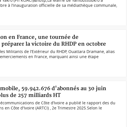
à Yakro (Ph KOACI)&nbsp;La Mairie de Yamoussoukro a
bre à l’inauguration officielle de sa médiathèque communale,
sion en France, une tournée de
préparer la victoire du RHDP en octobre
des Militants de l’Extérieur du RHDP, Ouattara Dramane, alias
remerciements en France, marquant ainsi une étape
 mobile, 59.942.676 d'abonnés au 30 juin
plus de 257 milliards HT
élécommunications de Côte d’Ivoire a publié le rapport des du
en Côte d'Ivoire (ARTCI) , 2e Trimestre 2025.Selon le