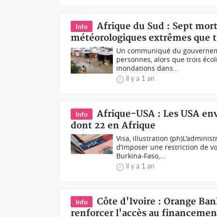
Afrique du Sud : Sept mort
Info
météorologiques extrêmes que t
Un communiqué du gouvernemen
personnes, alors que trois éco
inondations dans...
il y a 1 an
Afrique-USA : Les USA envi
Info
dont 22 en Afrique
Visa, illustration (ph)L'admini
d’imposer une restriction de v
Burkina-Faso,...
il y a 1 an
Côte d'Ivoire : Orange Ba
Info
renforcer l'accès au financement