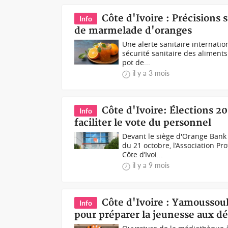
Côte d'Ivoire : Précisions 
Info
de marmelade d'oranges
Une alerte sanitaire internatio
sécurité sanitaire des aliment
pot de...
il y a 3 mois
Côte d'Ivoire: Élections 2
Info
faciliter le vote du personnel
Devant le siège d'Orange Bank
du 21 octobre, l’Association P
Côte d’Ivoi...
il y a 9 mois
Côte d'Ivoire : Yamousso
Info
pour préparer la jeunesse aux dé