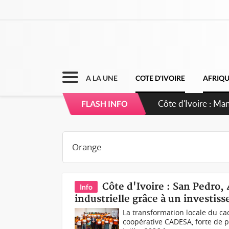
A LA UNE
COTE D'IVOIRE
AFRIQ
Côte d'Ivoire : Sé
FLASH INFO
dépigmentants d
Côte d'Ivoire : San Pedro,
Info
industrielle grâce à un investis
La transformation locale du cac
coopérative CADESA, forte de pl