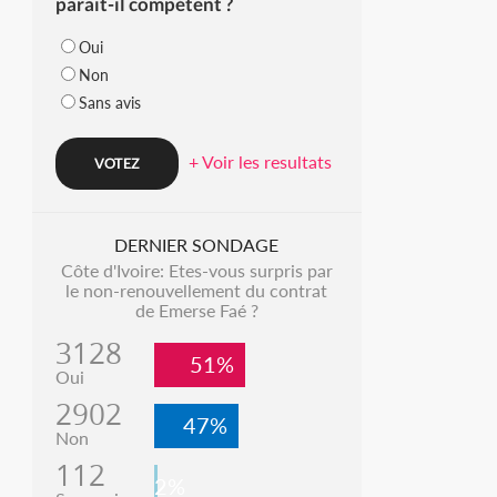
parait-il compétent ?
Oui
Non
Sans avis
+ Voir les resultats
DERNIER SONDAGE
Côte d'Ivoire: Etes-vous surpris par
le non-renouvellement du contrat
de Emerse Faé ?
3128
51%
Oui
2902
47%
Non
112
2%