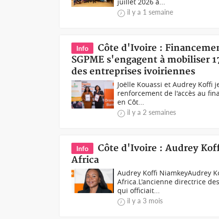
juillet 2026 à...
il y a 1 semaine
Côte d'Ivoire : Financeme
Info
SGPME s'engagent à mobiliser 17
des entreprises ivoiriennes
Joëlle Kouassi et Audrey Koffi 
renforcement de l'accès au fi
en Côt...
il y a 2 semaines
Côte d'Ivoire : Audrey K
Info
Africa
Audrey Koffi NiamkeyAudrey Ko
Africa.L'ancienne directrice 
qui officiait...
il y a 3 mois