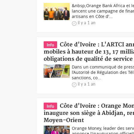
&nbsp;Orange Bank Africa et 
lancent une campagne de finan
artisans en Côte d'...
il y a 1 an
Côte d'Ivoire : L'ARTCI an
Info
mobiles à hauteur de 13, 17 mil
obligations de qualité de service
Dans un communiqué de presse
l’Autorité de Régulation des T
sanctions, co...
il y a 1 an
Côte d'Ivoire : Orange Mone
Info
inaugure son siège à Abidjan, re
Moyen-Orient
Orange Money, leader des servi
annonce l'inauguration officiel