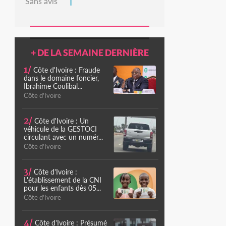
Sans avis
+ DE LA SEMAINE DERNIÈRE
1/
Côte d'Ivoire : Fraude
dans le domaine foncier,
Ibrahime Coulibal...
Côte d'Ivoire
2/
Côte d'Ivoire : Un
véhicule de la GESTOCI
circulant avec un numér...
Côte d'Ivoire
3/
Côte d'Ivoire :
L'établissement de la CNI
pour les enfants dès 05...
Côte d'Ivoire
4/
Côte d'Ivoire : Présumé