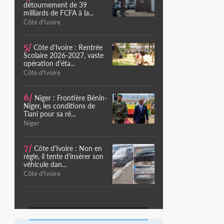
détournement de 39
milliards de FCFA à la...
Côte d'Ivoire
5/
Côte d'Ivoire : Rentrée
Scolaire 2026-2027, vaste
opération d'éta...
Côte d'Ivoire
6/
Niger : Frontière Bénin-
Niger, les conditions de
Tiani pour sa ré...
Niger
7/
Côte d'Ivoire : Non en
règle, il tente d'insérer son
véhicule dan...
Côte d'Ivoire