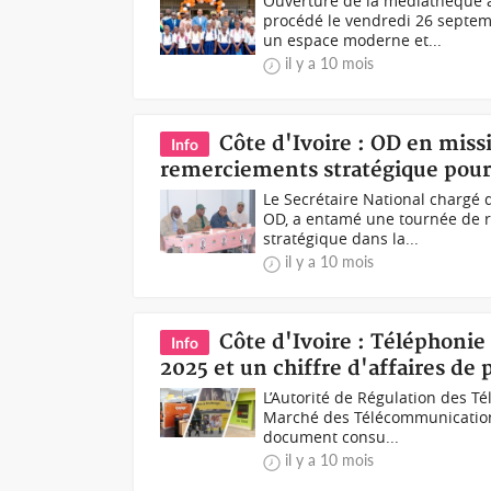
Ouverture de la médiathèque 
procédé le vendredi 26 septem
un espace moderne et...
il y a 10 mois
Côte d'Ivoire : OD en mis
Info
remerciements stratégique pour 
Le Secrétaire National chargé 
OD, a entamé une tournée de 
stratégique dans la...
il y a 10 mois
Côte d'Ivoire : Téléphonie
Info
2025 et un chiffre d'affaires de 
L’Autorité de Régulation des T
Marché des Télécommunications 
document consu...
il y a 10 mois