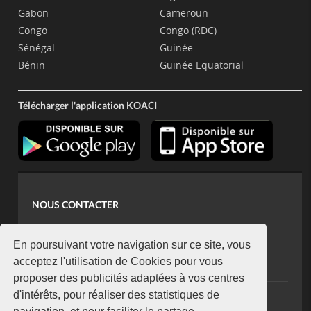
Gabon
Cameroun
Congo
Congo (RDC)
Sénégal
Guinée
Bénin
Guinée Equatorial
Télécharger l'application KOACI
NOUS CONTACTER
contact@koaci.com
koaci@yahoo.fr
En poursuivant votre navigation sur ce site, vous
+225 07 08 85 52 93
acceptez l'utilisation de Cookies pour vous
proposer des publicités adaptées à vos centres
d'intérêts, pour réaliser des statistiques de
NEWSLETTER