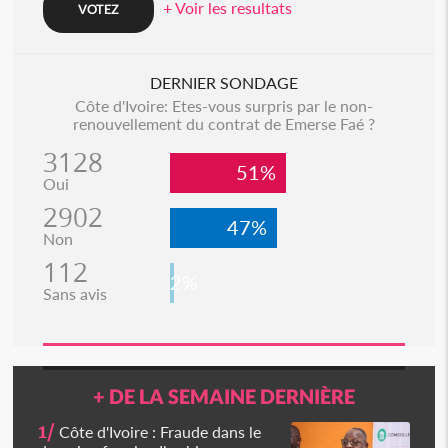
+ Voir les resultats
DERNIER SONDAGE
Côte d'Ivoire: Etes-vous surpris par le non-
renouvellement du contrat de Emerse Faé ?
3128
51%
Oui
2902
47%
Non
112
2%
Sans avis
+ DE LA SEMAINE DERNIÈRE
1/
Côte d'Ivoire : Fraude dans le