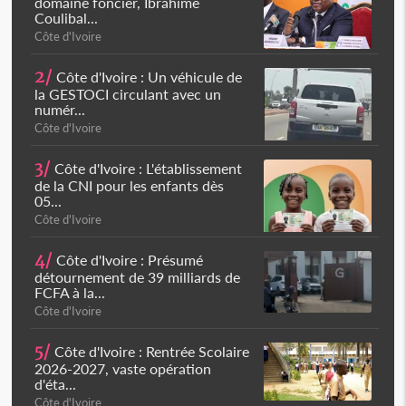
domaine foncier, Ibrahime
Coulibal...
Côte d'Ivoire
2/
Côte d'Ivoire : Un véhicule de
la GESTOCI circulant avec un
numér...
Côte d'Ivoire
3/
Côte d'Ivoire : L'établissement
de la CNI pour les enfants dès
05...
Côte d'Ivoire
4/
Côte d'Ivoire : Présumé
détournement de 39 milliards de
FCFA à la...
Côte d'Ivoire
5/
Côte d'Ivoire : Rentrée Scolaire
2026-2027, vaste opération
d'éta...
Côte d'Ivoire