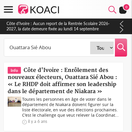
0
Côte d'Ivoire : Aucun report de la Rentrée Scolaire 2026-
2027, la date demeure fixée au lundi 14 septembre
(Ministère)
Côte d'Ivoire : Enrôlement des
Info
nouveaux électeurs, Ouattara Sié Abou :
« Le RHDP doit affirmer son leadership
dans le département de Niakara »
Toutes les personnes en âge de voter dans le
département de Niakara doivent figurer sur la
liste électorale, en vue des élections prochaines.
C'est le challenge que veut relever la Coordinat...
il y a 6 ans