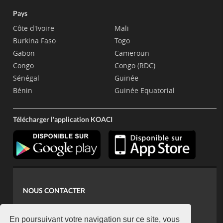
Pays
Côte d'Ivoire
Mali
Burkina Faso
Togo
Gabon
Cameroun
Congo
Congo (RDC)
Sénégal
Guinée
Bénin
Guinée Equatorial
Télécharger l'application KOACI
NOUS CONTACTER
contact@koaci.com
koaci@yahoo.fr
En poursuivant votre navigation sur ce site, vous