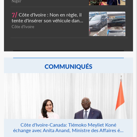
Niger
7/
Côte d'Ivoire : Non en règle, il
tente d'insérer son véhicule dan...
Côte d'Ivoire
COMMUNIQUÉS
Côte d'Ivoire-Canada: Tiémoko Meyliet Koné
échange avec Anita Anand, Ministre des Affaires é...