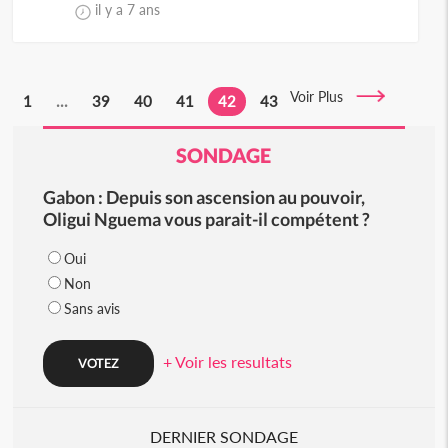
il y a 7 ans
Voir Plus
1
...
39
40
41
42
43
SONDAGE
Gabon : Depuis son ascension au pouvoir,
Oligui Nguema vous parait-il compétent ?
Oui
Non
Sans avis
+ Voir les resultats
DERNIER SONDAGE