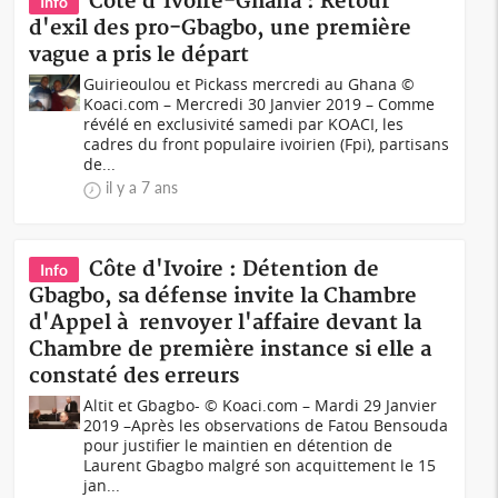
Côte d'Ivoire-Ghana : Retour
Info
d'exil des pro-Gbagbo, une première
vague a pris le départ
Guirieoulou et Pickass mercredi au Ghana ©
Koaci.com – Mercredi 30 Janvier 2019 – Comme
révélé en exclusivité samedi par KOACI, les
cadres du front populaire ivoirien (Fpi), partisans
de...
il y a 7 ans
Côte d'Ivoire : Détention de
Info
Gbagbo, sa défense invite la Chambre
d'Appel à renvoyer l'affaire devant la
Chambre de première instance si elle a
constaté des erreurs
Altit et Gbagbo- © Koaci.com – Mardi 29 Janvier
2019 –Après les observations de Fatou Bensouda
pour justifier le maintien en détention de
Laurent Gbagbo malgré son acquittement le 15
jan...