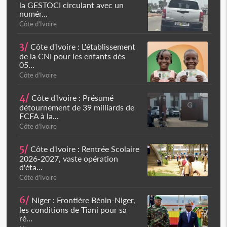
la GESTOCI circulant avec un
numér...
Côte d'Ivoire
3/
Côte d'Ivoire : L'établissement
de la CNI pour les enfants dès
05...
Côte d'Ivoire
4/
Côte d'Ivoire : Présumé
détournement de 39 milliards de
FCFA à la...
Côte d'Ivoire
5/
Côte d'Ivoire : Rentrée Scolaire
2026-2027, vaste opération
d'éta...
Côte d'Ivoire
6/
Niger : Frontière Bénin-Niger,
les conditions de Tiani pour sa
ré...