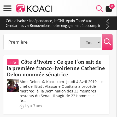
0
Côte d'Ivoire : Indépendance, le GNL Apalo Touré aux
Gendarmes : « Renouvelons notre engagement à accomplir
notre mission avec honneur, discipline, loyauté et
dévouement »
Côte d'Ivoire : Ce que l'on sait de
Info
la première franco-ivoirienne Catherine
Delon nommée sénatrice
Mme Delon- © Koaci.com- Jeudi 4 Avril 2019 –Le
chef de l’Etat , Alassane Ouattara a procédé
mercredi à la ,nomination des 33 membres
restants du Senat. Il s’agit de 22 hommes et 11
fe...
il y a 7 ans