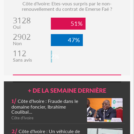
Côte d'Ivoire: Etes-vous surpris par le non-
renouvellement du contrat de Emerse Faé ?
3128
51%
Oui
2902
47%
Non
112
2%
Sans avis
+ DE LA SEMAINE DERNIÈRE
1/
Côte d'Ivoire : Fraude dans le
domaine foncier, Ibrahime
Coulibal...
Côte d'Ivoire
2/
Côte d'Ivoire : Un véhicule de