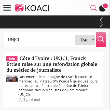
0
Côte d'Ivoire : À Abidjan, Amadou Oury Bah admire le modèle
ivoirien et veut s'en inspirer pour accélérer le développement
de la Guinée
Côte d'Ivoire : UNJCI, Franck
Info
Ettien mise sur une refondation globale
du métier de journaliste
Lancement de campagne de Franck Ettien ce
mercredi au Plateau (Ph Koaci) À quelques jours
de l’échéance électorale à la tête de l’Union
nationale des journalistes de Côte d’Ivoire
(UNJCI), l...
il y a 6 mois