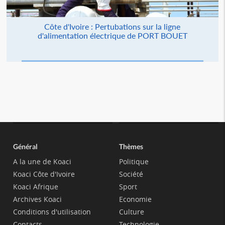
Côte d'Ivoire : Pertubations sur la ligne
d'alimentation électrique de PORT BOUET
Général
Thèmes
A la une de Koaci
Politique
Koaci Côte d'Ivoire
Société
Koaci Afrique
Sport
Archives Koaci
Economie
Conditions d'utilisation
Culture
Contacts
Technologie