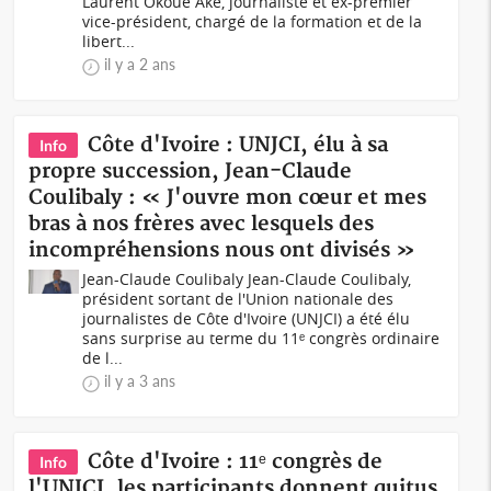
Laurent Okoué Aké, journaliste et ex-premier
vice-président, chargé de la formation et de la
libert...
il y a 2 ans
Côte d'Ivoire : UNJCI, élu à sa
Info
propre succession, Jean-Claude
Coulibaly : « J'ouvre mon cœur et mes
bras à nos frères avec lesquels des
incompréhensions nous ont divisés »
Jean-Claude Coulibaly Jean-Claude Coulibaly,
président sortant de l'Union nationale des
journalistes de Côte d'Ivoire (UNJCI) a été élu
sans surprise au terme du 11ᵉ congrès ordinaire
de l...
il y a 3 ans
Côte d'Ivoire : 11ᵉ congrès de
Info
l'UNJCI, les participants donnent quitus