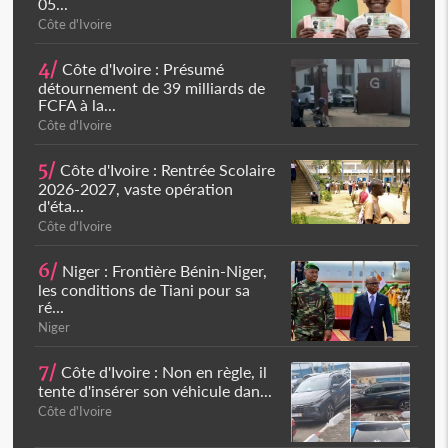
05...
Côte d'Ivoire
4/
Côte d'Ivoire : Présumé
détournement de 39 milliards de
FCFA à la...
Côte d'Ivoire
5/
Côte d'Ivoire : Rentrée Scolaire
2026-2027, vaste opération
d'éta...
Côte d'Ivoire
6/
Niger : Frontière Bénin-Niger,
les conditions de Tiani pour sa
ré...
Niger
7/
Côte d'Ivoire : Non en règle, il
tente d'insérer son véhicule dan...
Côte d'Ivoire