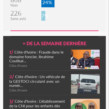
24%
Non
226
7%
Sans avis
+ DE LA SEMAINE DERNIÈRE
1/
Côte d'Ivoire : Fraude dans le
domaine foncier, Ibrahime
Coulibal...
Côte d'Ivoire
2/
Côte d'Ivoire : Un véhicule de
la GESTOCI circulant avec un
numér...
Côte d'Ivoire
3/
Côte d'Ivoire : L'établissement
de la CNI pour les enfants dès