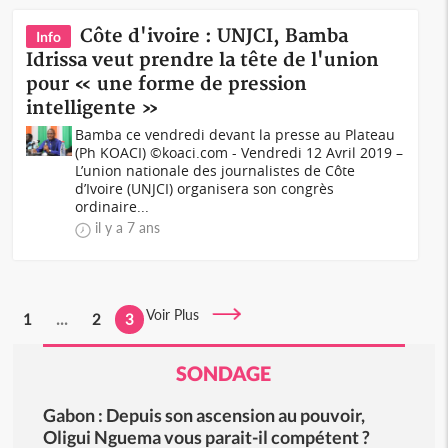
Côte d'ivoire : UNJCI, Bamba
Info
Idrissa veut prendre la tête de l'union
pour « une forme de pression
intelligente »
Bamba ce vendredi devant la presse au Plateau
(Ph KOACI) ©koaci.com - Vendredi 12 Avril 2019 –
L’union nationale des journalistes de Côte
d’Ivoire (UNJCI) organisera son congrès
ordinaire...
il y a 7 ans
Voir Plus
1
...
2
3
SONDAGE
Gabon : Depuis son ascension au pouvoir,
Oligui Nguema vous parait-il compétent ?