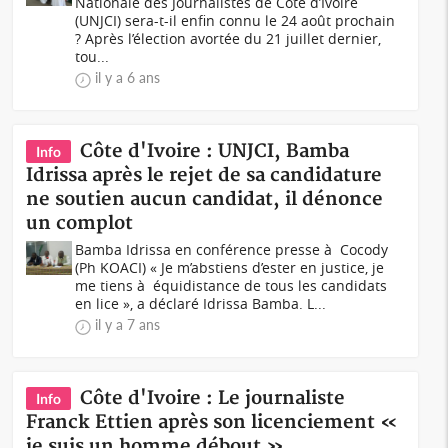
Nationale des Journalistes de Côte d’Ivoire
(UNJCI) sera-t-il enfin connu le 24 août prochain
? Après l’élection avortée du 21 juillet dernier,
tou...
il y a 6 ans
Côte d'Ivoire : UNJCI, Bamba
Info
Idrissa après le rejet de sa candidature
ne soutien aucun candidat, il dénonce
un complot
Bamba Idrissa en conférence presse à Cocody
(Ph KOACI) « Je m’abstiens d’ester en justice, je
me tiens à équidistance de tous les candidats
en lice », a déclaré Idrissa Bamba. L...
il y a 7 ans
Côte d'Ivoire : Le journaliste
Info
Franck Ettien après son licenciement «
je suis un homme débout »