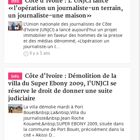
Côte d'Ivoire : L'UNJCI lance
Info
«l'opération un journaliste-un terrain,
un journaliste-une maison»
L'Union nationale des journalistes de Côte
d'Ivoire (UNJCI) a lancé aujourd'hui un projet
immobilier en faveur des hommes de la presse
et des médias dénommé, «L'opération un
journaliste-un t...
il y a 5 ans
Côte d'Ivoire : Démolition de la
Info
villa du Super Ebony 2009, l'UNJCI se
réserve le droit de donner une suite
judiciaire
La villa démolie mardi à Port
Bouët&nbsp;La&nbsp;Villa du
journaliste&nbsp;Jean Roche
Kouamé,&nbsp;SUPER EBONY 2009, située dans
la commune de Port Bouët, précisément dans la
cité « Akissi D...