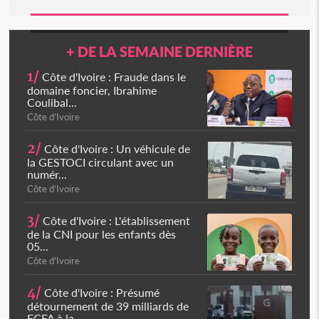
+ DE LA SEMAINE DERNIÈRE
1/
Côte d'Ivoire : Fraude dans le
domaine foncier, Ibrahime
Coulibal...
Côte d'Ivoire
2/
Côte d'Ivoire : Un véhicule de
la GESTOCI circulant avec un
numér...
Côte d'Ivoire
3/
Côte d'Ivoire : L'établissement
de la CNI pour les enfants dès
05...
Côte d'Ivoire
4/
Côte d'Ivoire : Présumé
détournement de 39 milliards de
FCFA à la...