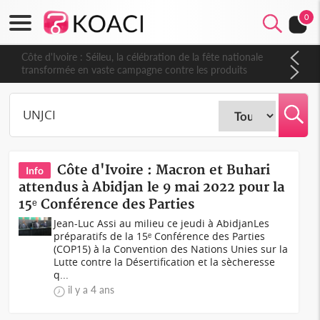
0
Côte d'Ivoire : Séileu, la célébration de la fête nationale
transformée en vaste campagne contre les produits
dépigmentants dangereux
Côte d'Ivoire : Macron et Buhari
Info
attendus à Abidjan le 9 mai 2022 pour la
15ᵉ Conférence des Parties
Jean-Luc Assi au milieu ce jeudi à AbidjanLes
préparatifs de la 15ᵉ Conférence des Parties
(COP15) à la Convention des Nations Unies sur la
Lutte contre la Désertification et la sècheresse
q...
il y a 4 ans