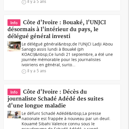
il y a 5 ans
Côte d'Ivoire : Bouaké, l'UNJCI
Info
désormais à l'intérieur du pays, le
délégué général investi
Le délégué général&nbsp;de l'UNJCI Ladji Abou
Sanogo assis lundi à Bouaké (ph
KOACI)&nbsp;Ce lundi 21 septembre, a été une
journée mémorable pour les journalistes
ivoiriens en général, surto...
il y a 5 ans
Côte d'Ivoire : Décès du
Info
journaliste Schadé Adédé des suites
d'une longue maladie
Le défunt Schadé Adédé&nbsp;La presse
nationale est frappée à nouveau par un deuil.
Kouamé Sibahi Valence connu sous le
pseudonyme de Schadé Adédé, a rangé