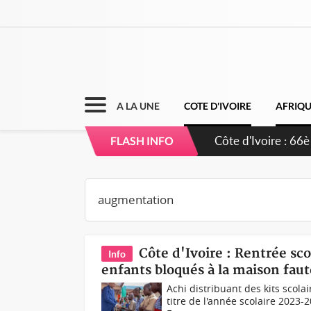
A LA UNE
COTE D'IVOIRE
AFRIQ
Côte d'Ivoire : À
FLASH INFO
développement d
Côte d'Ivoire : Rentrée sc
Info
enfants bloqués à la maison fau
Achi distribuant des kits scola
titre de l'année scolaire 2023-