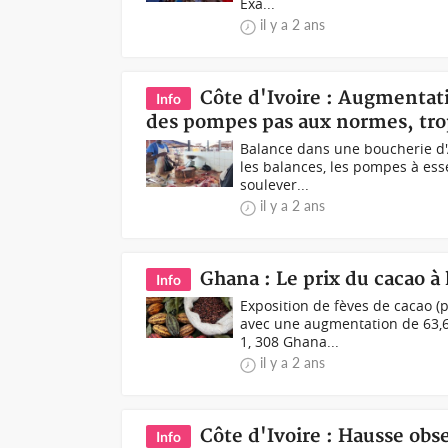
Exa...
il y a 2 ans
Côte d'Ivoire : Augmentati
Info
des pompes pas aux normes, tro
Balance dans une boucherie d'A
les balances, les pompes à es
soulever...
il y a 2 ans
Ghana : Le prix du cacao à 
Info
Exposition de fèves de cacao 
avec une augmentation de 63,6 
1, 308 Ghana...
il y a 2 ans
Côte d'Ivoire : Hausse obs
Info