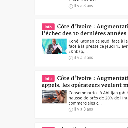
il y a 3 ans
Côte d'Ivoire : Augmentati
Info
l'échec des 10 dernières années 
Koné Katinan ce jeudi face à l
face à la presse ce jeudi 13 a
«&nbsp;...
il y a 3 ans
Côte d'Ivoire : Augmentati
Info
appels, les opérateurs veulent m
Consommatrice à Abidjan (ph 
hausse de près de 20% de l'inte
commerciales c...
il y a 3 ans