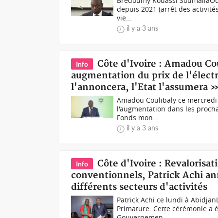
Brédoumy Kouassi SoumaïlaOutre
depuis 2021 (arrêt des activités
vie...
il y a 3 ans
Côte d'Ivoire : Amadou Co
Info
augmentation du prix de l'électri
l'annoncera, l'Etat l'assumera 
Amadou Coulibaly ce mercredi 
l'augmentation dans les prochai
Fonds mon...
il y a 3 ans
Côte d'Ivoire : Revalorisat
Info
conventionnels, Patrick Achi an
différents secteurs d'activités
Patrick Achi ce lundi à Abidjan
Primature. Cette cérémonie a é
Gouvernemen...