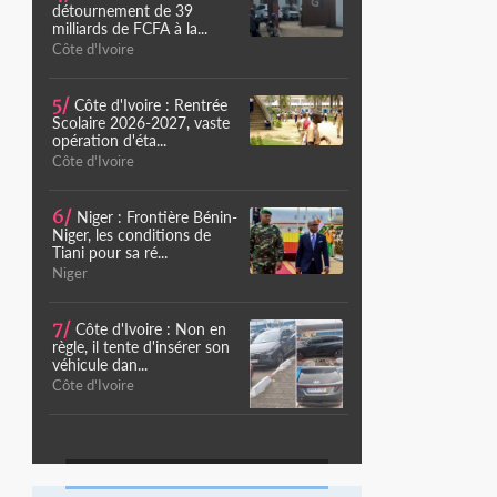
détournement de 39
milliards de FCFA à la...
Côte d'Ivoire
5/
Côte d'Ivoire : Rentrée
Scolaire 2026-2027, vaste
opération d'éta...
Côte d'Ivoire
6/
Niger : Frontière Bénin-
Niger, les conditions de
Tiani pour sa ré...
Niger
7/
Côte d'Ivoire : Non en
règle, il tente d'insérer son
véhicule dan...
Côte d'Ivoire