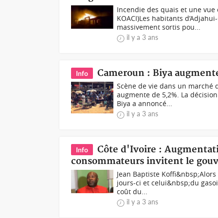
Incendie des quais et une vue
KOACI)Les habitants d’Adjahui
massivement sortis pou...
il y a 3 ans
Cameroun : Biya augmente l
Info
Scène de vie dans un marché d
augmente de 5,2%. La décision 
Biya a annoncé...
il y a 3 ans
Côte d'Ivoire : Augmentati
Info
consommateurs invitent le gouv
Jean Baptiste Koffi&nbsp;Alors
jours-ci et celui&nbsp;du gasoil
coût du...
il y a 3 ans