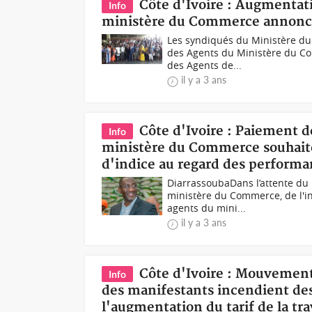
Côte d'Ivoire : Augmentati
Info
ministère du Commerce annoncen
Les syndiqués du Ministère du
des Agents du Ministère du Com
des Agents de...
il y a 3 ans
Côte d'Ivoire : Paiement d
Info
ministère du Commerce souhaite
d'indice au regard des performa
DiarrassoubaDans l’attente du
ministère du Commerce, de l'in
agents du mini...
il y a 3 ans
Côte d'Ivoire : Mouvemen
Info
des manifestants incendient des
l'augmentation du tarif de la tr