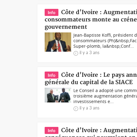
Côte d'Ivoire : Augmentati
Info
consommateurs monte au crénea
gouvernement
Jean-Baptiste Koffi, président
consommateurs (Ph)&nbsp;Face 
Super-plomb, la&nbsp;Conf...
il y a 3 ans
Côte d'Ivoire : Le pays an
Info
générale du capital de la SIACE
Le Conseil a adopté une communi
troisième augmentation général
investissements e...
il y a 3 ans
Côte d'Ivoire : Augmentat
Info