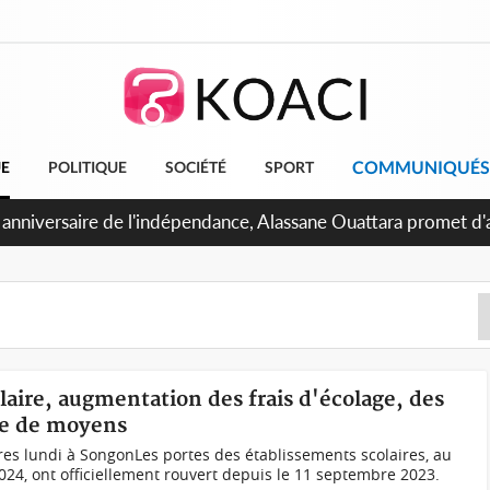
COMMUNIQUÉS
UE
POLITIQUE
SOCIÉTÉ
SPORT
 Abidjan, Amadou Oury Bah admire le modèle ivoirien et veut s'
e la Guinée
olaire, augmentation des frais d'écolage, des
te de moyens
ires lundi à SongonLes portes des établissements scolaires, au
2024, ont officiellement rouvert depuis le 11 septembre 2023.