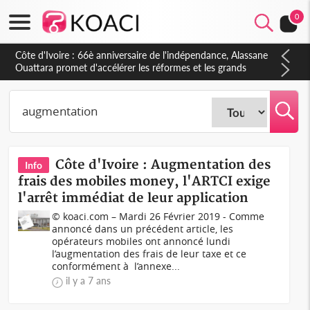
0
Côte d'Ivoire : 66è anniversaire de l'indépendance, Alassane
Ouattara promet d'accélérer les réformes et les grands
investissements pour une nation plus forte et plus prospère
Côte d'Ivoire : Augmentation des
Info
frais des mobiles money, l'ARTCI exige
l'arrêt immédiat de leur application
© koaci.com – Mardi 26 Février 2019 - Comme
annoncé dans un précédent article, les
opérateurs mobiles ont annoncé lundi
l’augmentation des frais de leur taxe et ce
conformément à l’annexe...
il y a 7 ans