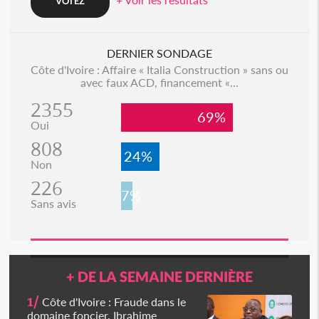
DERNIER SONDAGE
Côte d'Ivoire : Affaire « Italia Construction » sans ou
avec faux ACD, financement «...
2355
69%
Oui
808
24%
Non
226
7%
Sans avis
+ DE LA SEMAINE DERNIÈRE
1/
Côte d'Ivoire : Fraude dans le
domaine foncier, Ibrahime