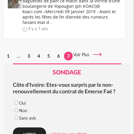
Baguettes de pain ce matin dans la vitrine d'une
boulangerie de Yopougon (ph KOACI)©
koaci.com –Mercredi 09 Janvier 2019 - Avant et
après les fêtes de fin d’année des rumeurs
faisant état d...
il y a 7 ans
Voir Plus
1
...
3
4
5
6
7
SONDAGE
Côte d'Ivoire: Etes-vous surpris par le non-
renouvellement du contrat de Emerse Faé ?
Oui
Non
Sans avis
+ Voir les resultats