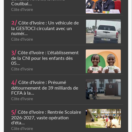
Coulibal...
Côte d'Ivoire
2/
Côte d'Ivoire : Un véhicule de
la GESTOCI circulant avec un
numér...
Côte d'Ivoire
3/
Côte d'Ivoire : L'établissement
de la CNI pour les enfants dès
05...
Côte d'Ivoire
4/
Côte d'Ivoire : Présumé
détournement de 39 milliards de
FCFA à la...
Côte d'Ivoire
5/
Côte d'Ivoire : Rentrée Scolaire
2026-2027, vaste opération
d'éta...
Côte d'Ivoire