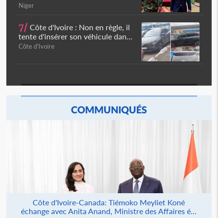
Niger
7/
Côte d'Ivoire : Non en règle, il
tente d'insérer son véhicule dan...
Côte d'Ivoire
COMMUNIQUÉS
Côte d'Ivoire-Canada: Tiémoko Meyliet Koné
échange avec Anita Anand, Ministre des Affaires é...