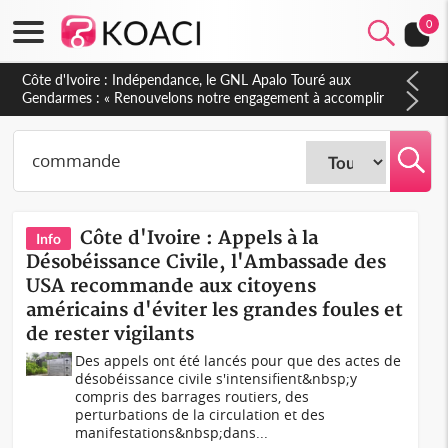
0
Sierra Leone : Un projet de réforme constitutionnelle en
gestation, points clés des amendements, un exclu d'avance
Côte d'Ivoire : Appels à la
Info
Désobéissance Civile, l'Ambassade des
USA recommande aux citoyens
américains d'éviter les grandes foules et
de rester vigilants
Des appels ont été lancés pour que des actes de
désobéissance civile s'intensifient&nbsp;y
compris des barrages routiers, des
perturbations de la circulation et des
manifestations&nbsp;dans...