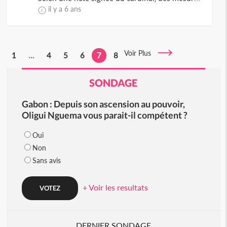
il y a 6 ans
Voir Plus
1
...
4
5
6
7
8
SONDAGE
Gabon : Depuis son ascension au pouvoir,
Oligui Nguema vous parait-il compétent ?
Oui
Non
Sans avis
+ Voir les resultats
DERNIER SONDAGE