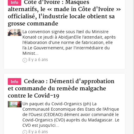
Côte d'Ivoire : Masques
Info
alternatifs, le « made in Côte d'Ivoire »
officialisé, l'industrie locale obtient sa
grosse commande
La convention signée sous l’œil du Ministre
Konaté ce jeudi à AbidjanElle l'attendait, après
l'élaboration d'une norme de fabrication, elle
l'a.Le Gouvernement, par l'intermédiaire du
Minist...
il y a 6 ans
Cedeao : Démenti d'approbation
Info
et commande du remède malgache
contre le Covid-19
Un paquet du Covid-Organics (ph) La
Communauté Economique des Etats de l’Afrique
de l’Ouest (CEDEAO) dément avoir commandé le
Covid-Organics (CVO) auprès du Madagascar. Le
CVO est jusqu’ici...
il y a 6 ans