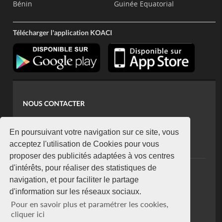
Bénin
Guinée Equatorial
Télécharger l'application KOACI
NOUS CONTACTER
contact@koaci.com
koaci@yahoo.fr
En poursuivant votre navigation sur ce site, vous
+225 07 08 85 52 93
acceptez l'utilisation de Cookies pour vous
proposer des publicités adaptées à vos centres
d'intérêts, pour réaliser des statistiques de
NEWSLETTER
navigation, et pour faciliter le partage
Restez connecté via notre newsletter
d'information sur les réseaux sociaux.
S'abonner
Pour en savoir plus et paramétrer les cookies,
Se désabonner
cliquer ici