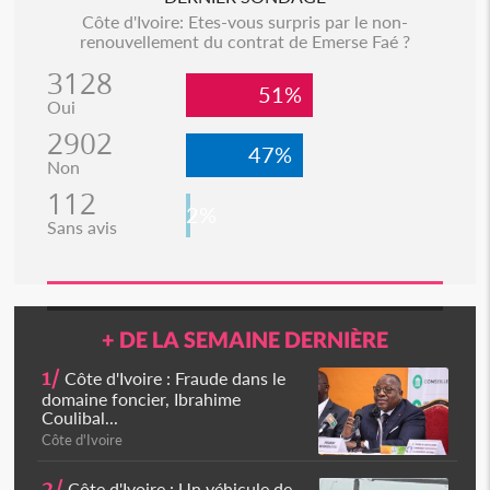
Côte d'Ivoire: Etes-vous surpris par le non-
renouvellement du contrat de Emerse Faé ?
3128
51%
Oui
2902
47%
Non
112
2%
Sans avis
+ DE LA SEMAINE DERNIÈRE
1/
Côte d'Ivoire : Fraude dans le
domaine foncier, Ibrahime
Coulibal...
Côte d'Ivoire
2/
Côte d'Ivoire : Un véhicule de