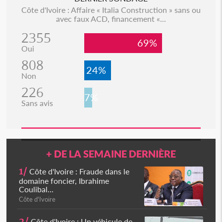
Côte d'Ivoire : Affaire « Italia Construction » sans ou
avec faux ACD, financement «...
2355
69%
Oui
808
24%
Non
226
7%
Sans avis
+ DE LA SEMAINE DERNIÈRE
1/
Côte d'Ivoire : Fraude dans le
domaine foncier, Ibrahime
Coulibal...
Côte d'Ivoire
2/
Côte d'Ivoire : Un véhicule de