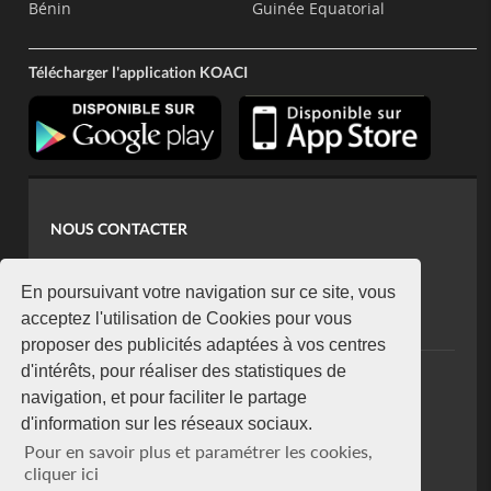
Bénin
Guinée Equatorial
Télécharger l'application KOACI
NOUS CONTACTER
contact@koaci.com
koaci@yahoo.fr
En poursuivant votre navigation sur ce site, vous
+225 07 08 85 52 93
acceptez l'utilisation de Cookies pour vous
proposer des publicités adaptées à vos centres
d'intérêts, pour réaliser des statistiques de
NEWSLETTER
navigation, et pour faciliter le partage
Restez connecté via notre newsletter
d'information sur les réseaux sociaux.
S'abonner
Pour en savoir plus et paramétrer les cookies,
Se désabonner
cliquer ici