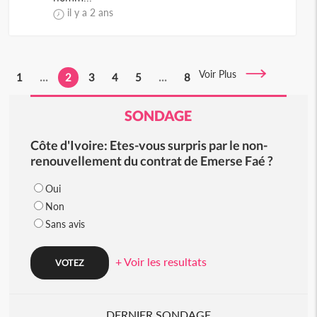
il y a 2 ans
Voir Plus
1
...
2
3
4
5
...
8
SONDAGE
Côte d'Ivoire: Etes-vous surpris par le non-
renouvellement du contrat de Emerse Faé ?
Oui
Non
Sans avis
+ Voir les resultats
DERNIER SONDAGE