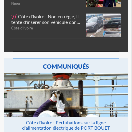
Niger
7/
Côte d'Ivoire : Non en règle, il
tente d'insérer son véhicule dan...
Côte d'Ivoire
COMMUNIQUÉS
Côte d'Ivoire : Pertubations sur la ligne
d'alimentation électrique de PORT BOUET