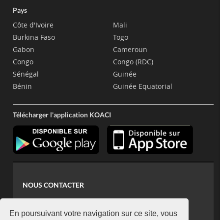
Pays
Côte d'Ivoire
Mali
Burkina Faso
Togo
Gabon
Cameroun
Congo
Congo (RDC)
Sénégal
Guinée
Bénin
Guinée Equatorial
Télécharger l'application KOACI
NOUS CONTACTER
contact@koaci.com
koaci@yahoo.fr
En poursuivant votre navigation sur ce site, vous