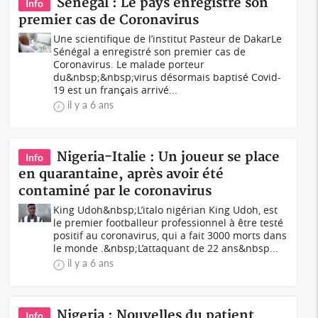
Sénégal : Le pays enregistre son
Info
premier cas de Coronavirus
Une scientifique de l’institut Pasteur de DakarLe
Sénégal a enregistré son premier cas de
Coronavirus. Le malade porteur
du&nbsp;&nbsp;virus désormais baptisé Covid-
19 est un français arrivé...
il y a 6 ans
Nigeria-Italie : Un joueur se place
Info
en quarantaine, après avoir été
contaminé par le coronavirus
King Udoh&nbsp;L’italo nigérian King Udoh, est
le premier footballeur professionnel à être testé
positif au coronavirus, qui a fait 3000 morts dans
le monde .&nbsp;L’attaquant de 22 ans&nbsp...
il y a 6 ans
Nigeria : Nouvelles du patient
Info