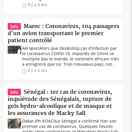
il y a 6 ans
Maroc : Coronavirus, 104 passagers
Info
d'un avion transportant le premier
patient contrôlé
AéroportAlors que des&nbsp;cas d’infection par
le coronavirus COVID-19, importés de Chine se
multiplie das le monde, le continent africain n'en
a enregistré que six .Trois nouveaux pays, not...
il y a 6 ans
Sénégal : 1er cas de coronavirus,
Info
inquiétude des Sénégalais, rupture de
gels hydro-alcoolique et de masque et
les assurances de Macky Sall
Dakar (Ph KOACI)Le Sénégal a confirmé hier son
premier cas de coronavirus. Quelques heures
après cette confirmation, le Président Macky Sall