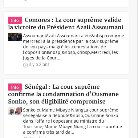
Comores : La cour suprême valide
Info
la victoire du Président Azali Assoumani
AssoumaniAzali Assoumani a été&nbsp;confirmé
mercredi à la présidence par la cour suprême
de son pays malgré les contestations de
l'opposition&nbsp;&nbsp;&nbsp;Mercredi, les
juges de la Cour...
il y a 2 ans
Sénégal : La cour suprême
Info
confirme la condamnation d'Ousmane
Sonko, son éligibilité compromise
Sonko et Mame Mbaye NiangLa cour suprême
sénégalaise a débouté&nbsp;Ousmane Sonko
dans l'affaire l'opposant au ministre du
Tourisme, Mame Mbaye Niang.La cour suprême
a confirmé très tard da...