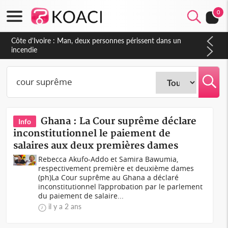
0
Côte d'Ivoire : Séileu, la célébration de la fête nationale
transformée en vaste campagne contre les produits
dépigmentants dangereux
Ghana : La Cour suprême déclare
Info
inconstitutionnel le paiement de
salaires aux deux premières dames
Rebecca Akufo-Addo et Samira Bawumia,
respectivement première et deuxième dames
(ph)La Cour suprême au Ghana a déclaré
inconstitutionnel l’approbation par le parlement
du paiement de salaire...
il y a 2 ans