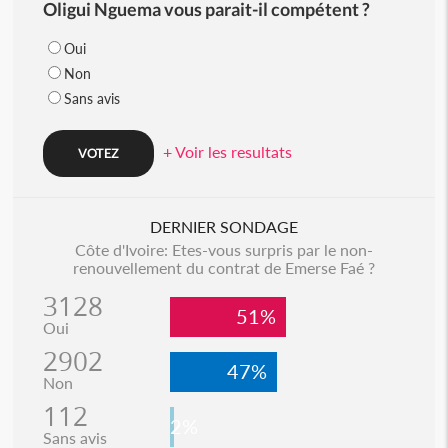
Oligui Nguema vous parait-il compétent ?
Oui
Non
Sans avis
+ Voir les resultats
DERNIER SONDAGE
Côte d'Ivoire: Etes-vous surpris par le non-
renouvellement du contrat de Emerse Faé ?
3128
51%
Oui
2902
47%
Non
112
2%
Sans avis