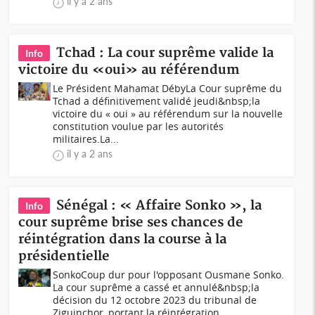
il y a 2 ans
Tchad : La cour suprême valide la
Info
victoire du «oui» au référendum
Le Président Mahamat DébyLa Cour suprême du
Tchad a définitivement validé jeudi&nbsp;la
victoire du « oui » au référendum sur la nouvelle
constitution voulue par les autorités
militaires.La...
il y a 2 ans
Sénégal : « Affaire Sonko », la
Info
cour suprême brise ses chances de
réintégration dans la course à la
présidentielle
SonkoCoup dur pour l'opposant Ousmane Sonko.
La cour suprême a cassé et annulé&nbsp;la
décision du 12 octobre 2023 du tribunal de
Ziguinchor, portant la réintégration