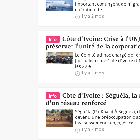
important contingent de migran
opération de...
il y a 2 mois
Côte d'Ivoire: Crise à l'UN
Info
préserver l'unité de la corporati
Le Comité ad hoc chargé de l’o
Journalistes de Côte d’Ivoire (
les 22 e...
il y a 2 mois
Côte d'Ivoire : Séguéla, la
Info
d'un réseau renforcé
Séguéla (Ph Koaci) À Séguéla, d
devenu une préoccupation quo
investissements engagés ce...
il y a 2 mois