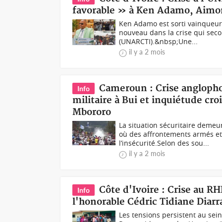
favorable » à Ken Adamo, Aimon
Ken Adamo est sorti vainqueur 
nouveau dans la crise qui secou
(UNARCTI).&nbsp;Une...
il y a 2 mois
Cameroun : Crise anglopho
Info
militaire à Bui et inquiétude c
Mbororo
La situation sécuritaire deme
où des affrontements armés et
l’insécurité.Selon des sou...
il y a 2 mois
Côte d'Ivoire : Crise au 
Info
l'honorable Cédric Tidiane Diarr
Les tensions persistent au se