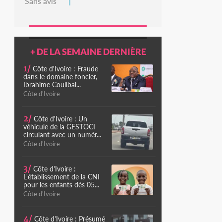
Sans avis
+ DE LA SEMAINE DERNIÈRE
1/
Côte d'Ivoire : Fraude
dans le domaine foncier,
Ibrahime Coulibal...
Côte d'Ivoire
2/
Côte d'Ivoire : Un
véhicule de la GESTOCI
circulant avec un numér...
Côte d'Ivoire
3/
Côte d'Ivoire :
L'établissement de la CNI
pour les enfants dès 05...
Côte d'Ivoire
4/
Côte d'Ivoire : Présumé