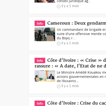
conseil juridique ag...
il y a 1 mois
Cameroun : Deux gendarme
Info
Un commandant de brigade et u
suite d'une offensive menée c
du Boyo, r...
il y a 1 mois
Côte d'Ivoire : « Crise 
Info
rassure : « A date, l'Etat de ne 
Le Ministre Amédé Kouakou mer
actions gouvernementales en ma
de l’Assainis...
il y a 1 mois
Côte d'Ivoire : Crise du ca
Info