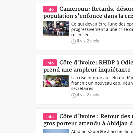
Cameroun: Retards, désord
Info
population s'enfonce dans la cri
Ce qui devait être l’une des op
progressivement à une crise de
recenseu...
il y a 2 mois
Côte d'Ivoire: RHDP à Odi
Info
prend une ampleur inquiétante
La crise interne au sein du d
franchit un nouveau cap. Réuni
secrétaires...
il y a 2 mois
Côte d'Ivoire : Retour des 
Info
gros porteur attendu à Abidjan d
Abidjan s’apprête à accueillir