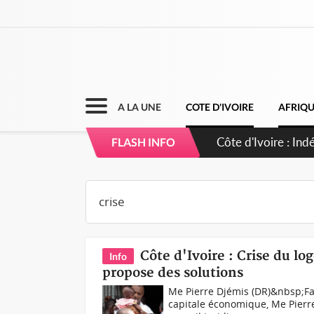
A LA UNE
COTE D'IVOIRE
AFRIQ
Sierra Leone : Un
FLASH INFO
d'avance
Côte d'Ivoire : Crise du 
Info
propose des solutions
Me Pierre Djémis (DR)&nbsp;Fa
capitale économique, Me Pierre