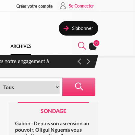
Se Connecter
Créer votre compte
S'abonner
0
ARCHIVES
s des amendements, un exclu
SONDAGE
Gabon : Depuis son ascension au
pouvoir, Oligui Nguema vous