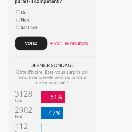
parait-il compétent ?
Oui
Non
Sans avis
+ Voir les resultats
DERNIER SONDAGE
Côte d'Ivoire: Etes-vous surpris par
le non-renouvellement du contrat
de Emerse Faé ?
3128
51%
Oui
2902
47%
Non
112
2%