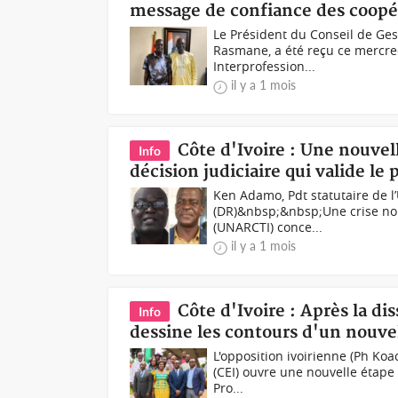
message de confiance des coopé
Le Président du Conseil de Ge
Rasmane, a été reçu ce mercred
Interprofession...
il y a 1 mois
Côte d'Ivoire : Une nouvell
Info
décision judiciaire qui valide l
Ken Adamo, Pdt statutaire de 
(DR)&nbsp;&nbsp;Une crise nouv
(UNARCTI) conce...
il y a 1 mois
Côte d'Ivoire : Après la di
Info
dessine les contours d'un nouvel
L'opposition ivoirienne (Ph Ko
(CEI) ouvre une nouvelle étape 
Pro...