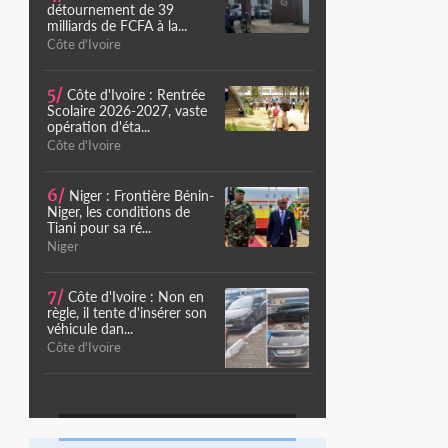
détournement de 39
milliards de FCFA à la...
Côte d'Ivoire
5/
Côte d'Ivoire : Rentrée
Scolaire 2026-2027, vaste
opération d'éta...
Côte d'Ivoire
6/
Niger : Frontière Bénin-
Niger, les conditions de
Tiani pour sa ré...
Niger
7/
Côte d'Ivoire : Non en
règle, il tente d'insérer son
véhicule dan...
Côte d'Ivoire