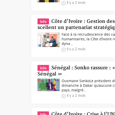
il y a 1 mois
Côte d'Ivoire : Gestion de
Info
scellent un partenariat stratégi
Face à la recrudescence des ca
humanitaires, la Côte d’Ivoire 
dyna...
il y a 2 mois
Sénégal : Sonko rassure : «
Info
Sénégal »
Ousmane SonkoLe président de
dimanche à Dakar qu’aucune cri
pays, malgré...
il y a 2 mois
Côte d'Ivoire : Crise à l'U
Info