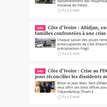
Rassemblement des Houphouëtis
initiative de média...
il y a 2 mois
Côte d'Ivoire : Abidjan, en
Info
familles confrontées à une cris
Chaque saison des pluies reme
préoccupantes de Côte d’Ivoire 
précipitations fragil...
il y a 2 mois
Côte d'Ivoire : Crise au PD
Info
pour réconcilier les dissidents a
Billon et Jean Marc Yacé (DR)&
veut offrir ses bons offices pou
Tidjane&nbsp;Thiam.E...
il y a 2 mois