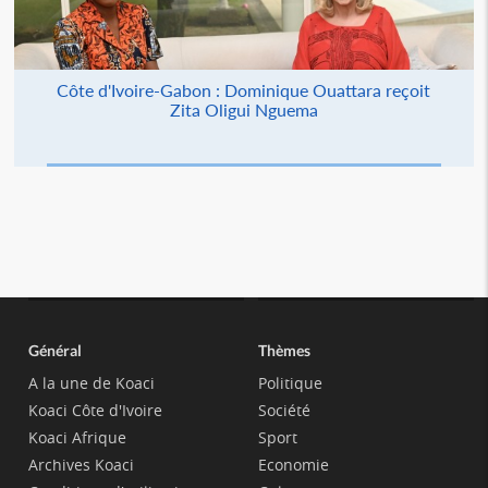
Côte d'Ivoire-Gabon : Dominique Ouattara reçoit
Zita Oligui Nguema
Général
Thèmes
A la une de Koaci
Politique
Koaci Côte d'Ivoire
Société
Koaci Afrique
Sport
Archives Koaci
Economie