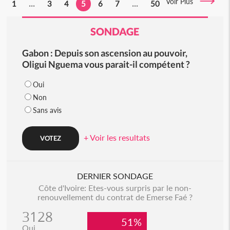
Voir Plus
1
...
3
4
5
6
7
...
50
SONDAGE
Gabon : Depuis son ascension au pouvoir,
Oligui Nguema vous parait-il compétent ?
Oui
Non
Sans avis
+ Voir les resultats
DERNIER SONDAGE
Côte d'Ivoire: Etes-vous surpris par le non-
renouvellement du contrat de Emerse Faé ?
3128
51%
Oui