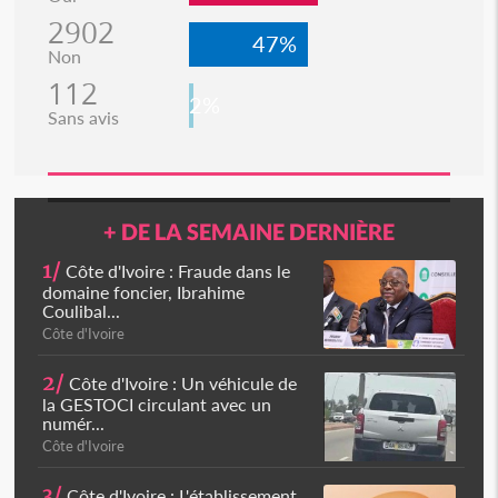
2902
47%
Non
112
2%
Sans avis
+ DE LA SEMAINE DERNIÈRE
1/
Côte d'Ivoire : Fraude dans le
domaine foncier, Ibrahime
Coulibal...
Côte d'Ivoire
2/
Côte d'Ivoire : Un véhicule de
la GESTOCI circulant avec un
numér...
Côte d'Ivoire
3/
Côte d'Ivoire : L'établissement