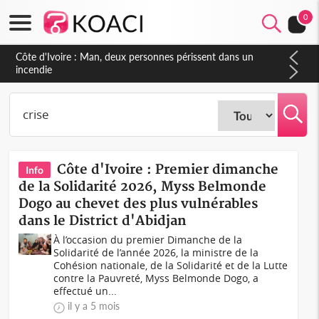
0
Côte d'Ivoire : Séileu, la célébration de la fête nationale
transformée en vaste campagne contre les produits
dépigmentants dangereux
Côte d'Ivoire : Premier dimanche
Info
de la Solidarité 2026, Myss Belmonde
Dogo au chevet des plus vulnérables
dans le District d'Abidjan
À l’occasion du premier Dimanche de la
Solidarité de l’année 2026, la ministre de la
Cohésion nationale, de la Solidarité et de la Lutte
contre la Pauvreté, Myss Belmonde Dogo, a
effectué un...
il y a 5 mois