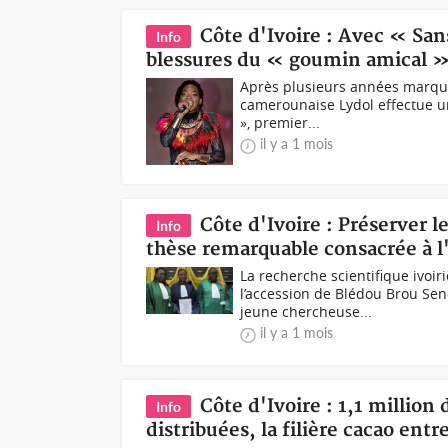
Côte d'Ivoire : Avec « Sans
Info
blessures du « goumin amical » e
Après plusieurs années marqué
camerounaise Lydol effectue u
», premier...
il y a 1 mois
Côte d'Ivoire : Préserver 
Info
thèse remarquable consacrée à l
La recherche scientifique ivoi
l’accession de Blédou Brou Sen
jeune chercheuse...
il y a 1 mois
Côte d'Ivoire : 1,1 million
Info
distribuées, la filière cacao entre