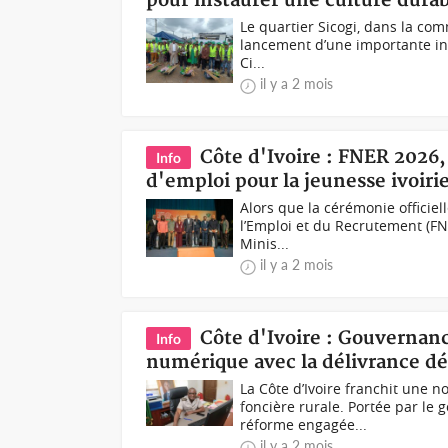
pour instaurer une culture durab
Le quartier Sicogi, dans la co
lancement d’une importante init
Ci...
il y a 2 mois
Côte d'Ivoire : FNER 2026
Info
d'emploi pour la jeunesse ivoir
Alors que la cérémonie officiel
l’Emploi et du Recrutement (FN
Minis...
il y a 2 mois
Côte d'Ivoire : Gouvernance
Info
numérique avec la délivrance dé
La Côte d’Ivoire franchit une 
foncière rurale. Portée par le 
réforme engagée...
il y a 2 mois