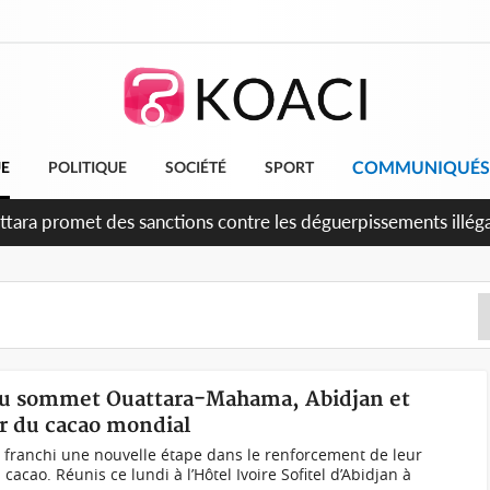
COMMUNIQUÉS
UE
POLITIQUE
SOCIÉTÉ
SPORT
è anniversaire de l'indépendance, Alassane Ouattara promet d'a
ents pour une nation plus forte et plus prospère
le du sommet Ouattara-Mahama, Abidjan et
ir du cacao mondial
nt franchi une nouvelle étape dans le renforcement de leur
acao. Réunis ce lundi à l’Hôtel Ivoire Sofitel d’Abidjan à