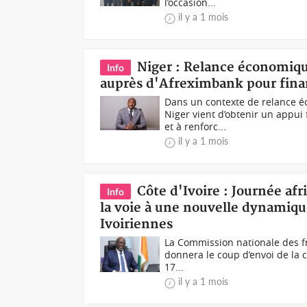
l’occasion...
il y a 1 mois
Niger : Relance économiqu
Info
auprès d'Afreximbank pour fina
Dans un contexte de relance é
Niger vient d’obtenir un appui
et à renforc...
il y a 1 mois
Côte d'Ivoire : Journée af
Info
la voie à une nouvelle dynamique
Ivoiriennes
La Commission nationale des fr
donnera le coup d’envoi de la c
17...
il y a 1 mois