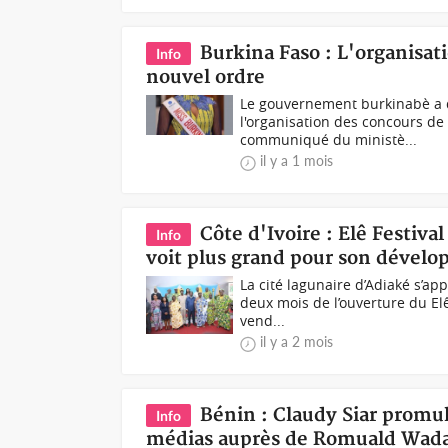
Burkina Faso : L'organisat
Info
nouvel ordre
Le gouvernement burkinabè a d
l'organisation des concours 
communiqué du ministè...
il y a 1 mois
Côte d'Ivoire : Elê Festiva
Info
voit plus grand pour son dével
La cité lagunaire d’Adiaké s’ap
deux mois de l’ouverture du Elê
vend...
il y a 2 mois
Bénin : Claudy Siar promul
Info
médias auprès de Romuald Wad