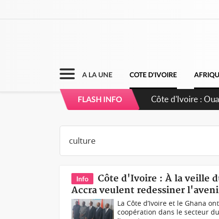
A LA UNE
COTE D'IVOIRE
AFRIQ
Côte d'Ivoire : 66
FLASH INFO
grands investissem
Côte d'Ivoire : À la veil
Info
Accra veulent redessiner l'aven
La Côte d’Ivoire et le Ghana o
coopération dans le secteur du c