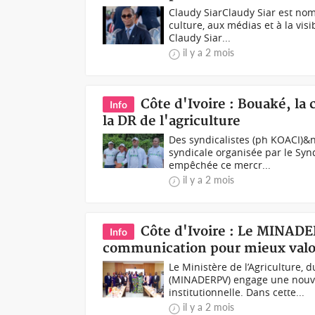
Claudy SiarClaudy Siar est no
culture, aux médias et à la vi
Claudy Siar...
il y a 2 mois
Côte d'Ivoire : Bouaké, la
Info
la DR de l'agriculture
Des syndicalistes (ph KOACI)&n
syndicale organisée par le Synd
empêchée ce mercr...
il y a 2 mois
Côte d'Ivoire : Le MINADE
Info
communication pour mieux valori
Le Ministère de l’Agriculture,
(MINADERPV) engage une nouve
institutionnelle. Dans cette...
il y a 2 mois