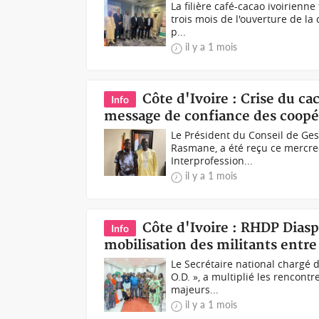
La filière café-cacao ivoirienn
trois mois de l'ouverture de la
p...
il y a 1 mois
Côte d'Ivoire : Crise du ca
Info
message de confiance des coopé
Le Président du Conseil de Ge
Rasmane, a été reçu ce mercred
Interprofession...
il y a 1 mois
Côte d'Ivoire : RHDP Diasp
Info
mobilisation des militants entre
Le Secrétaire national chargé d
O.D. », a multiplié les rencon
majeurs...
il y a 1 mois