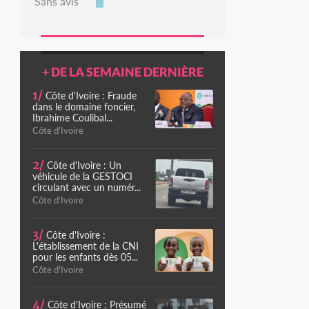
Sans avis
+ DE LA SEMAINE DERNIÈRE
1/
Côte d'Ivoire : Fraude
dans le domaine foncier,
Ibrahime Coulibal...
Côte d'Ivoire
2/
Côte d'Ivoire : Un
véhicule de la GESTOCI
circulant avec un numér...
Côte d'Ivoire
3/
Côte d'Ivoire :
L'établissement de la CNI
pour les enfants dès 05...
Côte d'Ivoire
4/
Côte d'Ivoire : Présumé