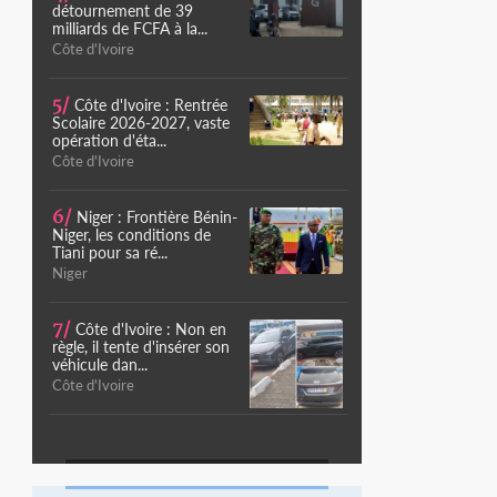
détournement de 39
milliards de FCFA à la...
Côte d'Ivoire
5/
Côte d'Ivoire : Rentrée
Scolaire 2026-2027, vaste
opération d'éta...
Côte d'Ivoire
6/
Niger : Frontière Bénin-
Niger, les conditions de
Tiani pour sa ré...
Niger
7/
Côte d'Ivoire : Non en
règle, il tente d'insérer son
véhicule dan...
Côte d'Ivoire