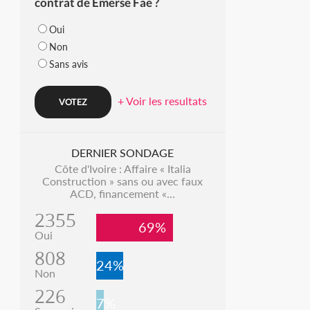
contrat de Emerse Faé ?
Oui
Non
Sans avis
+ Voir les resultats
DERNIER SONDAGE
Côte d'Ivoire : Affaire « Italia
Construction » sans ou avec faux
ACD, financement «...
2355
69%
Oui
808
24%
Non
226
7%