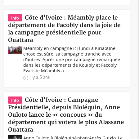
Côte d'Ivoire : Méambly place le
Info
département de Facobly dans la joie de
la campagne présidentielle pour
Ouattara
Méambly en campagne ici lundi à KiriaoUne
chose est sûre, sa campagne tranche avec
d'autres. Après une pré-campagne remarquée
dans les départements de Kouibly et Facobly,
Evariste Méambly a...
il y a 5 ans
Côte d'Ivoire : Campagne
Info
Présidentielle, depuis Bloléquin, Anne
Ouloto lance le « concours » du
département qui votera le plus Alassane
Ouattara
Anne Ouloto à Bloléquin&nbsp;Après Guiglo, La