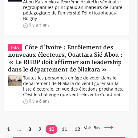
Abou Karamoko à l'extrême droiteUn séminaire
regroupant les principaux animateurs de l’unité
pédagogique de l’université Félix Houphouët-
Boigny...
il y a 5 ans
Côte d'Ivoire : Enrôlement des
Info
nouveaux électeurs, Ouattara Sié Abou :
« Le RHDP doit affirmer son leadership
dans le département de Niakara »
Toutes les personnes en âge de voter dans le
département de Niakara doivent figurer sur la
liste électorale, en vue des élections prochaines.
C'est le challenge que veut relever la Coordinat...
il y a 6 ans
Voir Plus
1
...
8
9
10
11
12