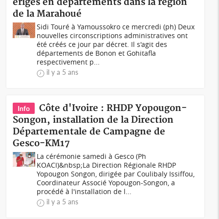
érigés en départements dans la région
de la Marahoué
Sidi Touré à Yamoussokro ce mercredi (ph) Deux
nouvelles circonscriptions administratives ont
été créés ce jour par décret. Il s'agit des
départements de Bonon et Gohitafla
respectivement p...
il y a 5 ans
Côte d'Ivoire : RHDP Yopougon-
Info
Songon, installation de la Direction
Départementale de Campagne de
Gesco-KM17
La cérémonie samedi à Gesco (Ph
KOACI)&nbsp;La Direction Régionale RHDP
Yopougon Songon, dirigée par Coulibaly Issiffou,
Coordinateur Associé Yopougon-Songon, a
procédé à l'installation de l...
il y a 5 ans