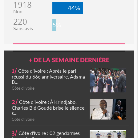
1918
44%
Non
220
5%
Sans avis
+ DE LA SEMAINE DERNIÈRE
1/
Côte d'Ivoire : Après le pari
réussi du 66e anniversaire, Adama
B...
Côte d'Ivoire
2/
Côte d'Ivoire : À Krindjabo,
Charles Blé Goudé brise le silence
s...
Côte d'Ivoire
3/
Côte d'Ivoire : 02 gendarmes