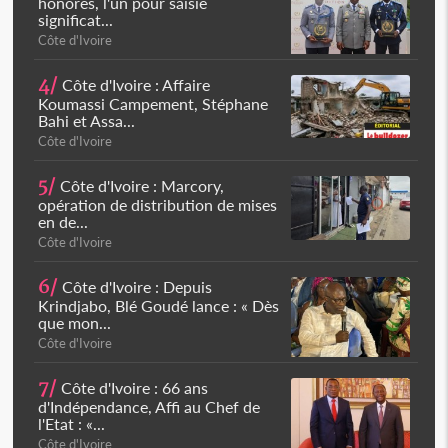
honorés, l'un pour saisie
significat...
Côte d'Ivoire
4/
Côte d'Ivoire : Affaire
Koumassi Campement, Stéphane
Bahi et Assa...
Côte d'Ivoire
5/
Côte d'Ivoire : Marcory,
opération de distribution de mises
en de...
Côte d'Ivoire
6/
Côte d'Ivoire : Depuis
Krindjabo, Blé Goudé lance : « Dès
que mon...
Côte d'Ivoire
7/
Côte d'Ivoire : 66 ans
d'Indépendance, Affi au Chef de
l'Etat : «...
Côte d'Ivoire