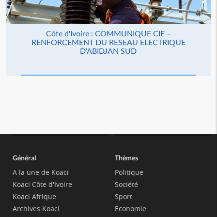
Côte d'Ivoire : COMMUNIQUE CIE –
RENFORCEMENT DU RESEAU ELECTRIQUE
D'ABIDJAN SUD
Général
Thèmes
A la une de Koaci
Politique
Koaci Côte d'Ivoire
Société
Koaci Afrique
Sport
Archives Koaci
Economie