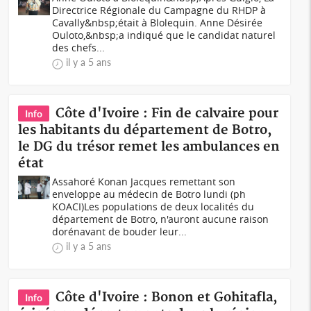
Directrice Régionale du Campagne du RHDP à
Cavally&nbsp;était à Blolequin. Anne Désirée
Ouloto,&nbsp;a indiqué que le candidat naturel
des chefs...
il y a 5 ans
Côte d'Ivoire : Fin de calvaire pour
Info
les habitants du département de Botro,
le DG du trésor remet les ambulances en
état
Assahoré Konan Jacques remettant son
enveloppe au médecin de Botro lundi (ph
KOACI)Les populations de deux localités du
département de Botro, n'auront aucune raison
dorénavant de bouder leur...
il y a 5 ans
Côte d'Ivoire : Bonon et Gohitafla,
Info