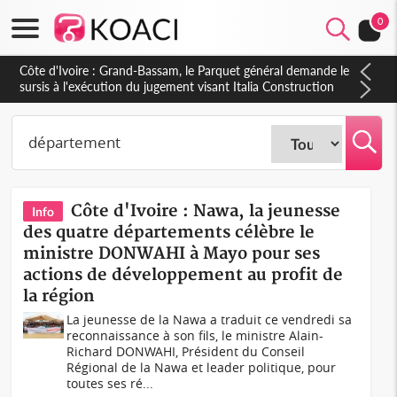
0
Côte d'Ivoire : Indépendance à Dakpadou, la sous-préfète
Hôma Viviane Manissan appelle à une appropriation locale du
PND 2026-2030
Côte d'Ivoire : Nawa, la jeunesse
Info
des quatre départements célèbre le
ministre DONWAHI à Mayo pour ses
actions de développement au profit de
la région
La jeunesse de la Nawa a traduit ce vendredi sa
reconnaissance à son fils, le ministre Alain-
Richard DONWAHI, Président du Conseil
Régional de la Nawa et leader politique, pour
toutes ses ré...