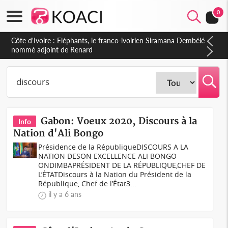
0
Cameroun : 5 combattants séparatistes neutralisés, le Mindef
dément les rumeurs d'exactions des civils
Gabon: Voeux 2020, Discours à la
Info
Nation d'Ali Bongo
Présidence de la RépubliqueDISCOURS A LA
NATION DESON EXCELLENCE ALI BONGO
ONDIMBAPRÉSIDENT DE LA RÉPUBLIQUE,CHEF DE
L’ÉTATDiscours à la Nation du Président de la
République, Chef de l’État3...
il y a 6 ans