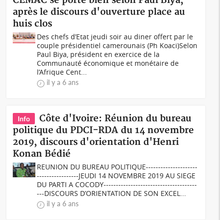
CEMAC se porte bien selon Paul Biya,
après le discours d'ouverture place au
huis clos
Des chefs d’Etat jeudi soir au diner offert par le
couple présidentiel camerounais (Ph Koaci)Selon
Paul Biya, président en exercice de la
Communauté économique et monétaire de
l’Afrique Cent...
il y a 6 ans
Côte d'Ivoire: Réunion du bureau
Info
politique du PDCI-RDA du 14 novembre
2019, discours d'orientation d'Henri
Konan Bédié
REUNION DU BUREAU POLITIQUE---------------------
-----------------JEUDI 14 NOVEMBRE 2019 AU SIEGE
DU PARTI A COCODY--------------------------------------
---DISCOURS D’ORIENTATION DE SON EXCEL...
il y a 6 ans