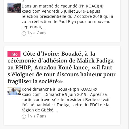
Dans un marché de Yaoundé (Ph KOACI) ©
koaci.com Vendredi 5 juillet 2019-Depuis
l’élection présidentielle du 7 octobre 2018 qui a
vu la réélection de Paul Biya pour un nouveau
septennat,...
il y a 7 ans
Côte d'Ivoire: Bouaké, à la
Info
cérémonie d'adhésion de Malick Fadiga
au RHDP, Amadou Koné lance, «il faut
s'éloigner de tout discours haineux pour
fragiliser la société»
Koné dimanche à Bouaké (ph KOACI)©
koaci.com - Dimanche 9 Juin 2019 - Après sa
sortie controversée, le président Bédié se voit
là¢ché par Malick Fadiga, cadre du PDCI de la
région de Gbêkê....
il y a 7 ans