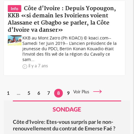
Côte d'Ivoire : Depuis Yopougon,
Info
KKB «si demain les Ivoiriens voient
Alassane et Gbagbo se parler, la Côte
d'Ivoire va danser»
KKB au Mont Zatro (Ph KOACI) © koaci.com--
Samedi 1er Juin 2019-- L'ancien président de la
jeunesse du PDCI, Bertin Konan Kouadio était
l’invité des fils wê de la région du Cavally ce
sam...
il y a 7 ans
Voir Plus
1
...
5
6
7
8
9
SONDAGE
Côte d'Ivoire: Etes-vous surpris par le non-
renouvellement du contrat de Emerse Faé ?