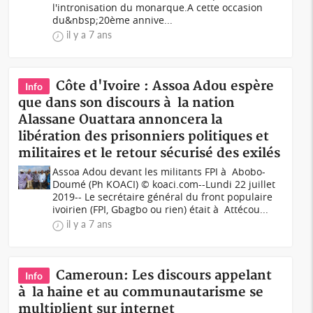
l'intronisation du monarque.A cette occasion
du&nbsp;20ème annive...
il y a 7 ans
Côte d'Ivoire : Assoa Adou espère
Info
que dans son discours à la nation
Alassane Ouattara annoncera la
libération des prisonniers politiques et
militaires et le retour sécurisé des exilés
Assoa Adou devant les militants FPI à Abobo-
Doumé (Ph KOACI) © koaci.com--Lundi 22 juillet
2019-- Le secrétaire général du front populaire
ivoirien (FPI, Gbagbo ou rien) était à Attécou...
il y a 7 ans
Cameroun: Les discours appelant
Info
à la haine et au communautarisme se
multiplient sur internet