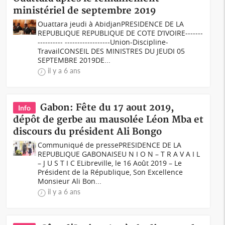
ministériel de septembre 2019
Ouattara jeudi à Abidjan PRESIDENCE DE LA
REPUBLIQUE REPUBLIQUE DE COTE D’IVOIRE-------
---------- ------------------Union-Discipline-
TravailCONSEIL DES MINISTRES DU JEUDI 05
SEPTEMBRE 2019DE...
il y a 6 ans
Gabon: Fête du 17 aout 2019,
Info
dépôt de gerbe au mausolée Léon Mba et
discours du président Ali Bongo
Communiqué de pressePRESIDENCE DE LA
REPUBLIQUE GABONAISEU N I O N – T R A V A I L
– J U S T I C ELibreville, le 16 Août 2019 – Le
Président de la République, Son Excellence
Monsieur Ali Bon...
il y a 6 ans