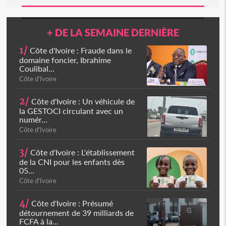
+ DE LA SEMAINE DERNIÈRE
1/
Côte d'Ivoire : Fraude dans le
domaine foncier, Ibrahime
Coulibal...
Côte d'Ivoire
2/
Côte d'Ivoire : Un véhicule de
la GESTOCI circulant avec un
numér...
Côte d'Ivoire
3/
Côte d'Ivoire : L'établissement
de la CNI pour les enfants dès
05...
Côte d'Ivoire
4/
Côte d'Ivoire : Présumé
détournement de 39 milliards de
FCFA à la...