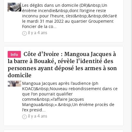
Les dégâts dans un domicile (DR)&nbsp;Un
énième incendie&nbsp;dont l’origine reste
inconnu pour l’heure, s’est&nbsp;&nbsp;déclaré
le mardi 31 mai 2022 au quartier Groupement
Foncier de la co...
il y a 4 ans
Côte d'Ivoire : Mangoua Jacques à
Info
la barre à Bouaké, révèle l'identité des
personnes ayant déposé les armes à son
domicile
Mangoua Jacques après l'audience (ph
KOACI)&nbsp;Nouveau rebondissement dans ce
que l'on pourrait qualifier
comme&nbsp;«l'affaire Jacques
Mangoua&nbsp;».&nbsp;Un énième procès de
l'ex presid...
il y a 4 ans