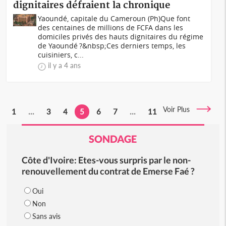
dignitaires défraient la chronique
Yaoundé, capitale du Cameroun (Ph)Que font
des centaines de millions de FCFA dans les
domiciles privés des hauts dignitaires du régime
de Yaoundé ?&nbsp;Ces derniers temps, les
cuisiniers, c...
il y a 4 ans
Voir Plus
1
...
3
4
5
6
7
...
11
SONDAGE
Côte d'Ivoire: Etes-vous surpris par le non-
renouvellement du contrat de Emerse Faé ?
Oui
Non
Sans avis