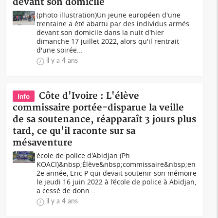
devant son domicile
(photo illustration)Un jeune européen d'une
trentaine a été abattu par des individus armés
devant son domicile dans la nuit d'hier
dimanche 17 juillet 2022, alors qu'il rentrait
d'une soirée...
il y a 4 ans
Côte d'Ivoire : L'élève
Info
commissaire portée-disparue la veille
de sa soutenance, réapparaît 3 jours plus
tard, ce qu'il raconte sur sa
mésaventure
école de police d'Abidjan (Ph
KOACI)&nbsp;Élève&nbsp;commissaire&nbsp;en
2e année, Eric P qui devait soutenir son mémoire
le jeudi 16 juin 2022 à l’école de police à Abidjan,
a cessé de donn...
il y a 4 ans