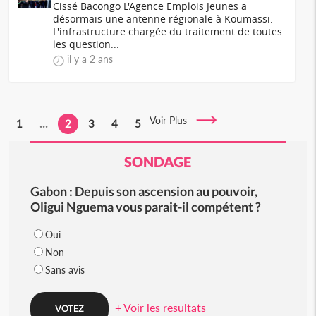
Cissé Bacongo L'Agence Emplois Jeunes a
désormais une antenne régionale à Koumassi.
L'infrastructure chargée du traitement de toutes
les question...
il y a 2 ans
Voir Plus
1
...
2
3
4
5
SONDAGE
Gabon : Depuis son ascension au pouvoir,
Oligui Nguema vous parait-il compétent ?
Oui
Non
Sans avis
+ Voir les resultats