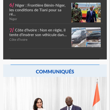
6/
Niger : Frontière Bénin-Niger,
les conditions de Tiani pour sa
ré...
Niger
7/
Côte d'Ivoire : Non en règle, il
tente d'insérer son véhicule dan...
Côte d'Ivoire
COMMUNIQUÉS