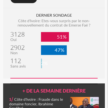
DERNIER SONDAGE
Côte d'Ivoire: Etes-vous surpris par le non-
renouvellement du contrat de Emerse Faé ?
3128
51%
Oui
2902
47%
Non
112
2%
Sans avis
+ DE LA SEMAINE DERNIÈRE
1/
Côte d'Ivoire : Fraude dans le
domaine foncier, Ibrahime
Coulibal...