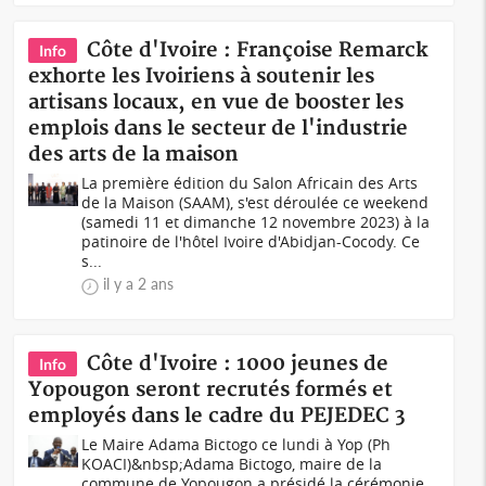
Côte d'Ivoire : Françoise Remarck
Info
exhorte les Ivoiriens à soutenir les
artisans locaux, en vue de booster les
emplois dans le secteur de l'industrie
des arts de la maison
La première édition du Salon Africain des Arts
de la Maison (SAAM), s'est déroulée ce weekend
(samedi 11 et dimanche 12 novembre 2023) à la
patinoire de l'hôtel Ivoire d'Abidjan-Cocody. Ce
s...
il y a 2 ans
Côte d'Ivoire : 1000 jeunes de
Info
Yopougon seront recrutés formés et
employés dans le cadre du PEJEDEC 3
Le Maire Adama Bictogo ce lundi à Yop (Ph
KOACI)&nbsp;Adama Bictogo, maire de la
commune de Yopougon a présidé la cérémonie