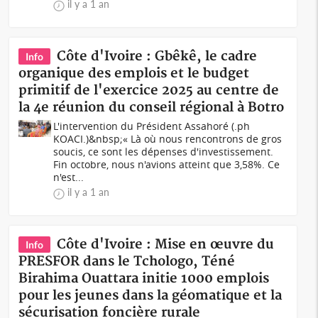
il y a 1 an
Côte d'Ivoire : Gbêkê, le cadre
Info
organique des emplois et le budget
primitif de l'exercice 2025 au centre de
la 4e réunion du conseil régional à Botro
L'intervention du Président Assahoré (.ph
KOACI.)&nbsp;« Là où nous rencontrons de gros
soucis, ce sont les dépenses d'investissement.
Fin octobre, nous n'avions atteint que 3,58%. Ce
n'est...
il y a 1 an
Côte d'Ivoire : Mise en œuvre du
Info
PRESFOR dans le Tchologo, Téné
Birahima Ouattara initie 1000 emplois
pour les jeunes dans la géomatique et la
sécurisation foncière rurale