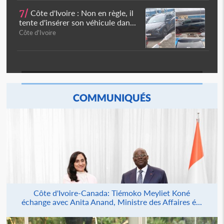
7/
Côte d'Ivoire : Non en règle, il
tente d'insérer son véhicule dan...
Côte d'Ivoire
COMMUNIQUÉS
Côte d'Ivoire-Canada: Tiémoko Meyliet Koné
échange avec Anita Anand, Ministre des Affaires é...