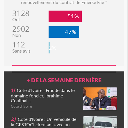
renouvellement du contrat de Emerse Faé ?
3128
51%
Oui
2902
47%
Non
112
2%
Sans avis
+ DE LA SEMAINE DERNIÈRE
1/
Côte d'Ivoire : Fraude dans le
domaine foncier, Ibrahime
Coulibal...
Côte d'Ivoire
2/
Côte d'Ivoire : Un véhicule de
la GESTOCI circulant avec un