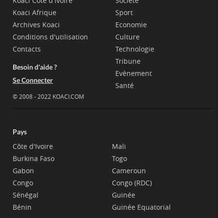
Koaci Côte d'Ivoire
Société
Koaci Afrique
Sport
Archives Koaci
Economie
Conditions d'utilisation
Culture
Contacts
Technologie
Tribune
Besoin d'aide ?
Evènement
Se Connecter
Santé
© 2008 - 2022 KOACI.COM
Pays
Côte d'Ivoire
Mali
Burkina Faso
Togo
Gabon
Cameroun
Congo
Congo (RDC)
Sénégal
Guinée
Bénin
Guinée Equatorial