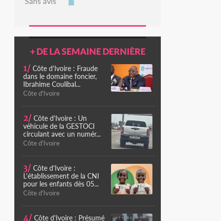
Sans avis
+ DE LA SEMAINE DERNIÈRE
1/
Côte d'Ivoire : Fraude
dans le domaine foncier,
Ibrahime Coulibal...
Côte d'Ivoire
2/
Côte d'Ivoire : Un
véhicule de la GESTOCI
circulant avec un numér...
Côte d'Ivoire
3/
Côte d'Ivoire :
L'établissement de la CNI
pour les enfants dès 05...
Côte d'Ivoire
4/
Côte d'Ivoire : Présumé