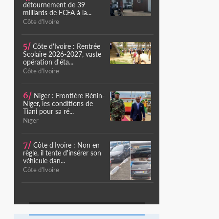
détournement de 39
milliards de FCFA à la...
Côte d'Ivoire
5/
Côte d'Ivoire : Rentrée
Scolaire 2026-2027, vaste
opération d'éta...
Côte d'Ivoire
6/
Niger : Frontière Bénin-
Niger, les conditions de
Tiani pour sa ré...
Niger
7/
Côte d'Ivoire : Non en
règle, il tente d'insérer son
véhicule dan...
Côte d'Ivoire