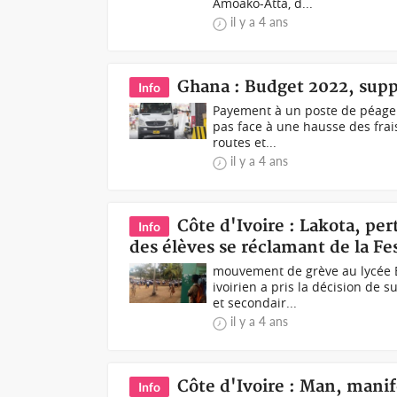
Amoako-Atta, d...
il y a 4 ans
Ghana : Budget 2022, supp
Info
Payement à un poste de péage 
pas face à une hausse des frais
routes et...
il y a 4 ans
Côte d'Ivoire : Lakota, pe
Info
des élèves se réclamant de la Fe
mouvement de grève au lycée 
ivoirien a pris la décision de 
et secondair...
il y a 4 ans
Côte d'Ivoire : Man, manife
Info