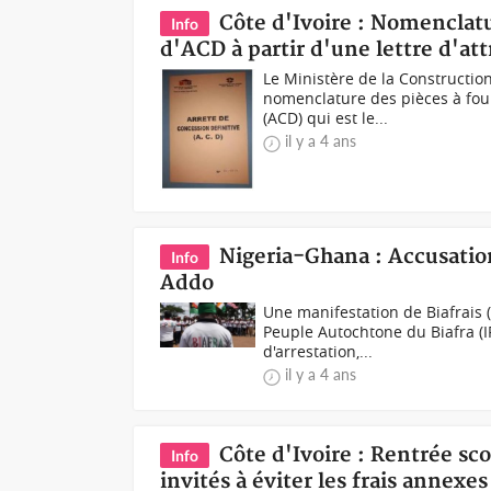
Côte d'Ivoire : Nomenclat
Info
d'ACD à partir d'une lettre d'att
Le Ministère de la Constructio
nomenclature des pièces à fou
(ACD) qui est le...
il y a 4 ans
Nigeria-Ghana : Accusatio
Info
Addo
Une manifestation de Biafrais (
Peuple Autochtone du Biafra (IP
d'arrestation,...
il y a 4 ans
Côte d'Ivoire : Rentrée sco
Info
invités à éviter les frais annexe