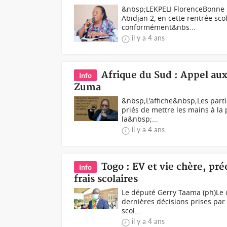
&nbsp;LEKPELI FlorenceBonne no
Abidjan 2, en cette rentrée sco
conformément&nbs...
il y a 4 ans
Afrique du Sud : Appel aux 
Info
Zuma
&nbsp;L'affiche&nbsp;Les parti
priés de mettre les mains à la 
la&nbsp;...
il y a 4 ans
Togo : EV et vie chère, pr
Info
frais scolaires
Le député Gerry Taama (ph)Le d
dernières décisions prises par 
scol...
il y a 4 ans