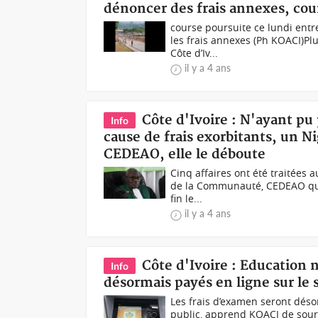
dénoncer des frais annexes, cour
course poursuite ce lundi entr
les frais annexes (Ph KOACI)Plu
Côte d’Iv...
il y a 4 ans
Côte d'Ivoire : N'ayant pu 
Info
cause de frais exorbitants, un Nig
CEDEAO, elle le déboute
Cinq affaires ont été traitées a
de la Communauté, CEDEAO qui 
fin le...
il y a 4 ans
Côte d'Ivoire : Education 
Info
désormais payés en ligne sur le 
Les frais d’examen seront déso
public, apprend KOACI de sourc