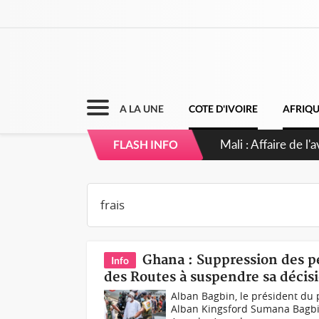
A LA UNE
COTE D'IVOIRE
AFRIQ
Nigeria : Le Togo 
FLASH INFO
Ghana : Suppression des p
Info
des Routes à suspendre sa décis
Alban Bagbin, le président du
Alban Kingsford Sumana Bagbin