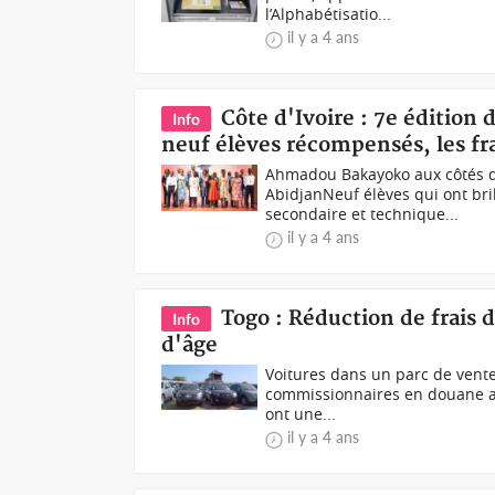
l’Alphabétisatio...
il y a 4 ans
Côte d'Ivoire : 7e édition 
Info
neuf élèves récompensés, les fra
Ahmadou Bakayoko aux côtés d
AbidjanNeuf élèves qui ont bri
secondaire et technique...
il y a 4 ans
Togo : Réduction de frais 
Info
d'âge
Voitures dans un parc de vent
commissionnaires en douane agr
ont une...
il y a 4 ans