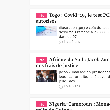
Togo : Covid-19, le test PC
Info
autorisés
Illustration (ph)Le coût du tes
désormais ramené à 25 000 F Cf
date du 07...
il y a 5 ans
Afrique du Sud : Jacob Zu
Info
des frais de justice
Jacob ZumaL’ancien président 
jeudi par un tribunal à payer 
jeudi Jaco...
il y a 5 ans
Nigeria-Cameroun : Menace
Info