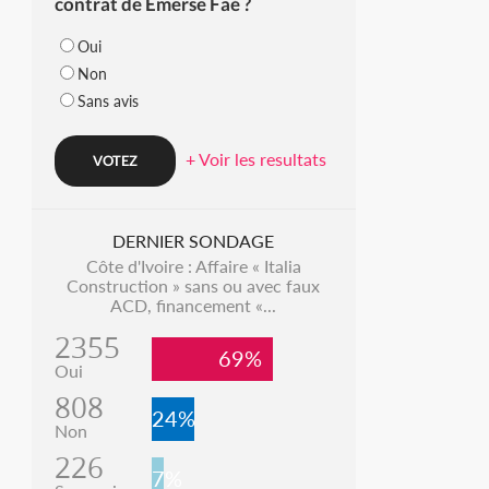
contrat de Emerse Faé ?
Oui
Non
Sans avis
+ Voir les resultats
DERNIER SONDAGE
Côte d'Ivoire : Affaire « Italia
Construction » sans ou avec faux
ACD, financement «...
2355
69%
Oui
808
24%
Non
226
7%