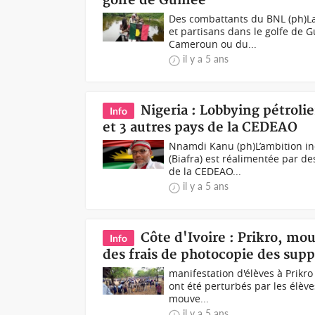
golfe de Guinée
Des combattants du BNL (ph)La
et partisans dans le golfe de 
Cameroun ou du...
il y a 5 ans
Nigeria : Lobbying pétrolie
Info
et 3 autres pays de la CEDEAO
Nnamdi Kanu (ph)L’ambition in
(Biafra) est réalimentée par de
de la CEDEAO...
il y a 5 ans
Côte d'Ivoire : Prikro, m
Info
des frais de photocopie des sup
manifestation d'élèves à Prikro
ont été perturbés par les élève
mouve...
il y a 5 ans