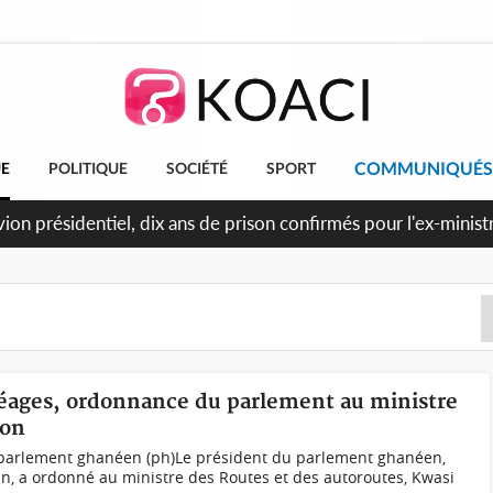
COMMUNIQUÉS
UE
POLITIQUE
SOCIÉTÉ
SPORT
et le Cameroun principaux acheteurs des produits de la raffiner
éages, ordonnance du parlement au ministre
ion
 parlement ghanéen (ph)Le président du parlement ghanéen,
, a ordonné au ministre des Routes et des autoroutes, Kwasi