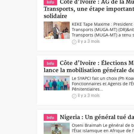
Côte d'Ivoire : AG de la M
Info
Transports, une étape importante
solidaire
KEKE Tape Maxime : President 
Transports (MUGA-MT) (DR)&nb
Transports (MUGA-MT) a tenu s
il y a 3 mois
Côte d'Ivoire : Élections 
Info
lance la mobilisation générale d
Le SYAPCI fait un choix (Ph Koa
Fonctionnaires et Agents de l’É
Pénitentiaires...
il y a 3 mois
Nigeria : Un général tué 
Info
Oseni Braimah Le général de br
l’État islamique en Afrique de