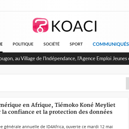
COMMUNIQUÉS
UE
POLITIQUE
SOCIÉTÉ
SPORT
pougon, au Village de l'Indépendance, l'Agence Emploi Jeunes
r la jeunesse ivoirienne
numérique en Afrique, Tiémoko Koné Meyliet
la confiance et la protection des données
ée générale annuelle de ID4Africa, ouverte ce mardi 12 mai