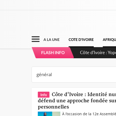
A LA UNE
COTE D'IVOIRE
AFRIQ
Côte d'Ivoire : Yo
FLASH INFO
d'opportunités pou
Côte d'Ivoire : Identité 
Info
défend une approche fondée sur 
personnelles
À l’occasion de la 12e Assembl