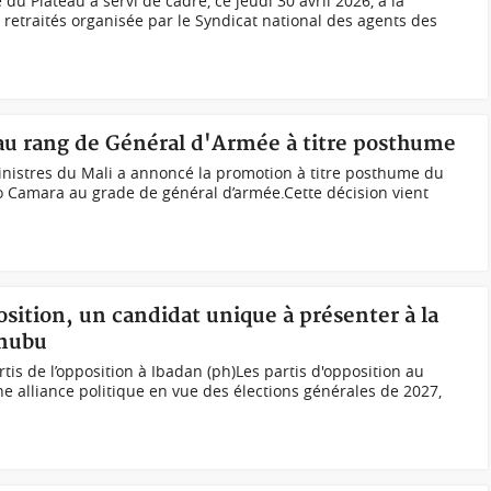
 du Plateau a servi de cadre, ce jeudi 30 avril 2026, à la
 retraités organisée par le Syndicat national des agents des
 au rang de Général d'Armée à titre posthume
nistres du Mali a annoncé la promotion à titre posthume du
o Camara au grade de général d’armée.Cette décision vient
sition, un candidat unique à présenter à la
inubu
is de l’opposition à Ibadan (ph)Les partis d'opposition au
ne alliance politique en vue des élections générales de 2027,