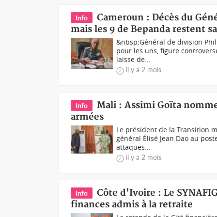
Cameroun : Décès du Génér
Info
mais les 9 de Bepanda restent sa
&nbsp;Général de division Phil
pour les uns, figure controvers
laisse de...
il y a 2 mois
Mali : Assimi Goïta nomme 
Info
armées
Le président de la Transition 
général Élisé Jean Dao au post
attaques...
il y a 2 mois
Côte d'Ivoire : Le SYNAFI
Info
finances admis à la retraite