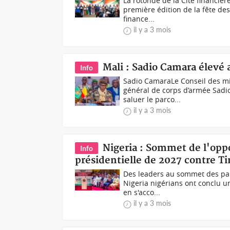
La rotonde de la Cité financière
première édition de la fête des
finance...
il y a 3 mois
Mali : Sadio Camara élevé
Info
Sadio CamaraLe Conseil des mi
général de corps d’armée Sadi
saluer le parco...
il y a 3 mois
Nigeria : Sommet de l'oppo
Info
présidentielle de 2027 contre T
Des leaders au sommet des part
Nigeria nigérians ont conclu u
en s'acco...
il y a 3 mois