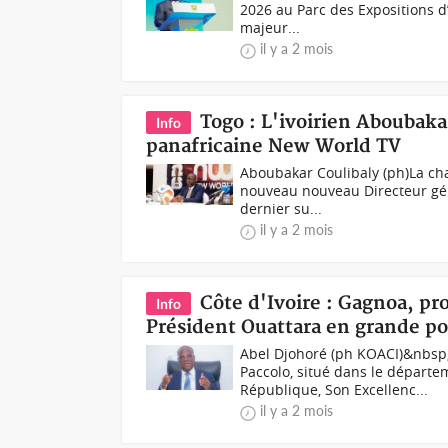
2026 au Parc des Expositions d’
majeur...
il y a 2 mois
Togo : L'ivoirien Aboubaka
Info
panafricaine New World TV
Aboubakar Coulibaly (ph)La ch
nouveau nouveau Directeur géné
dernier su...
il y a 2 mois
Côte d'Ivoire : Gagnoa, p
Info
Président Ouattara en grande 
Abel Djohoré (ph KOACI)&nbsp;L
Paccolo, situé dans le départ
République, Son Excellenc...
il y a 2 mois