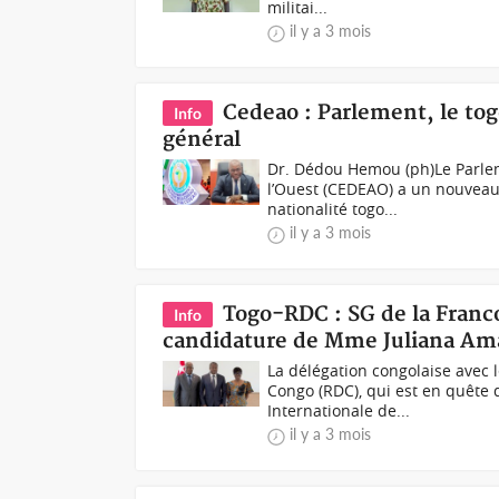
militai...
il y a 3 mois
Cedeao : Parlement, le t
Info
général
Dr. Dédou Hemou (ph)Le Parle
l’Ouest (CEDEAO) a un nouveau
nationalité togo...
il y a 3 mois
Togo-RDC : SG de la Franc
Info
candidature de Mme Juliana A
La délégation congolaise avec
Congo (RDC), qui est en quête 
Internationale de...
il y a 3 mois