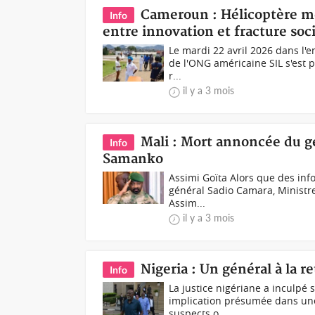
Cameroun : Hélicoptère mé
Info
entre innovation et fracture soc
Le mardi 22 avril 2026 dans l'
de l'ONG américaine SIL s'est p
r...
il y a 3 mois
Mali : Mort annoncée du gé
Info
Samanko
Assimi Goïta Alors que des inf
général Sadio Camara, Ministre 
Assim...
il y a 3 mois
Nigeria : Un général à la r
Info
La justice nigériane a inculpé s
implication présumée dans une 
suspects o...