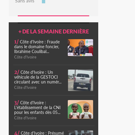
Sans avis
+ DE LA SEMAINE DERNIÈRE
1/
Côte d'Ivoire : Fraude
dans le domaine foncier,
Ibrahime Coulibal...
Côte d'Ivoire
2/
Côte d'Ivoire : Un
véhicule de la GESTOCI
circulant avec un numér...
Côte d'Ivoire
3/
Côte d'Ivoire :
L'établissement de la CNI
pour les enfants dès 05...
Côte d'Ivoire
4/
Côte d'Ivoire : Présumé