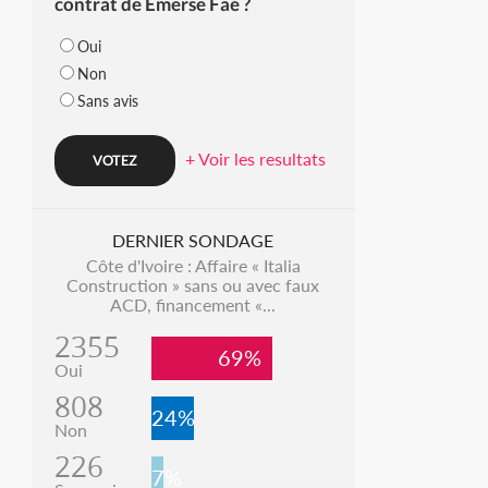
contrat de Emerse Faé ?
Oui
Non
Sans avis
+ Voir les resultats
DERNIER SONDAGE
Côte d'Ivoire : Affaire « Italia
Construction » sans ou avec faux
ACD, financement «...
2355
69%
Oui
808
24%
Non
226
7%