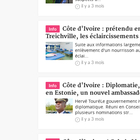
il y a 3 mois
Côte d'Ivoire : prétendu 
Info
Treichville, les éclaircissements
Suite aux informations largeme
enlèvement d'un nourrisson au 
éclai...
il y a 3 mois
Côte d'Ivoire : Diplomatie
Info
en Estonie, un nouvel ambassa
Hervé TouréLe gouvernement ivo
diplomatique. Réuni en Conseil 
plusieurs nominations str...
il y a 3 mois