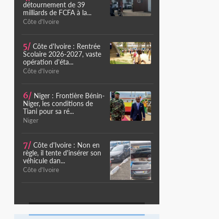
détournement de 39
milliards de FCFA à la...
Côte d'Ivoire
5/
Côte d'Ivoire : Rentrée
Scolaire 2026-2027, vaste
opération d'éta...
Côte d'Ivoire
6/
Niger : Frontière Bénin-
Niger, les conditions de
Tiani pour sa ré...
Niger
7/
Côte d'Ivoire : Non en
règle, il tente d'insérer son
véhicule dan...
Côte d'Ivoire