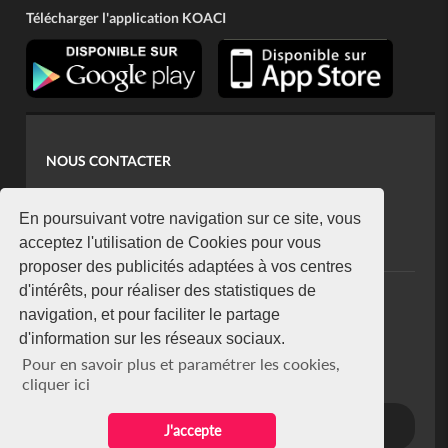
Télécharger l'application KOACI
NOUS CONTACTER
contact@koaci.com
koaci@yahoo.fr
En poursuivant votre navigation sur ce site, vous
+225 07 08 85 52 93
acceptez l'utilisation de Cookies pour vous
proposer des publicités adaptées à vos centres
d'intérêts, pour réaliser des statistiques de
NEWSLETTER
navigation, et pour faciliter le partage
Restez connecté via notre newsletter
d'information sur les réseaux sociaux.
S'abonner
Pour en savoir plus et paramétrer les cookies,
Se désabonner
cliquer ici
J'accepte