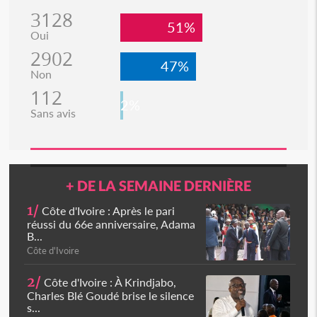
3128
51%
Oui
2902
47%
Non
112
2%
Sans avis
+ DE LA SEMAINE DERNIÈRE
1/
Côte d'Ivoire : Après le pari
réussi du 66e anniversaire, Adama
B...
Côte d'Ivoire
2/
Côte d'Ivoire : À Krindjabo,
Charles Blé Goudé brise le silence
s...