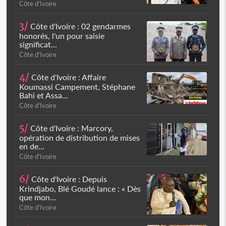
Côte d'Ivoire
3/
Côte d'Ivoire : 02 gendarmes
honorés, l'un pour saisie
significat...
Côte d'Ivoire
4/
Côte d'Ivoire : Affaire
Koumassi Campement, Stéphane
Bahi et Assa...
Côte d'Ivoire
5/
Côte d'Ivoire : Marcory,
opération de distribution de mises
en de...
Côte d'Ivoire
6/
Côte d'Ivoire : Depuis
Krindjabo, Blé Goudé lance : « Dès
que mon...
Côte d'Ivoire