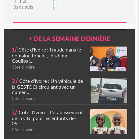
112
2%
Sans avis
+ DE LA SEMAINE DERNIÈRE
1/
Côte d'Ivoire : Fraude dans le
domaine foncier, Ibrahime
Coulibal...
Côte d'Ivoire
2/
Côte d'Ivoire : Un véhicule de
la GESTOCI circulant avec un
numér...
Côte d'Ivoire
3/
Côte d'Ivoire : L'établissement
de la CNI pour les enfants dès
05...
Côte d'Ivoire