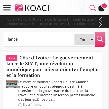
0
Côte d'Ivoire : CHU de Treichville, après la fronde, les agents
contractuels obtiennent un accord avec la direction sur les
arriérés du SMIG 2023
Côte d'Ivoire : Le gouvernement
Info
lance le SIMT, une révolution
numérique pour mieux orienter l'emploi
et la formation
Le Premier ministre Robert Beugré Mambé
inaugure un outil stratégique destiné à
transformer la gouvernance du marché du
travail et à renforcer l’insertion professionnelle
des jeunes.&nbsp;La...
il y a 1 mois