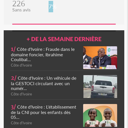
226
7%
Sans avis
+ DE LA SEMAINE DERNIÈRE
1/
Côte d'Ivoire : Fraude dans le
domaine foncier, Ibrahime
Coulibal...
Côte d'Ivoire
2/
Côte d'Ivoire : Un véhicule de
la GESTOCI circulant avec un
numér...
Côte d'Ivoire
3/
Côte d'Ivoire : L'établissement
de la CNI pour les enfants dès
05...
Côte d'Ivoire