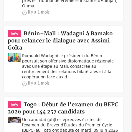
près le Tribunal de Première Instance d’Abidjan,
Ouma...
il y a 1 mois
Bénin–Mali : Wadagni à Bamako
Info
pour relancer le dialogue avec Assimi
Goïta
Romuald WadagniLe président du Bénin
poursuit son offensive diplomatique régionale
avec une étape au Mali, consacrée au
renforcement des relations bilatérales et à la
coopération face aux d...
il y a 1 mois
Togo : Début de l'examen du BEPC
Info
2026 pour 144 257 candidats
Un candidat (ph)Les épreuves écrites de
l’examen du Brevet d’Études du Premier Cycle
(BEPC) au Togo ont débuté ce mardi 09 Juin 2026