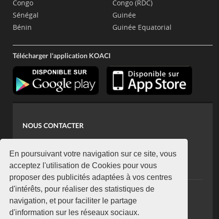
Congo
Congo (RDC)
Sénégal
Guinée
Bénin
Guinée Equatorial
Télécharger l'application KOACI
NOUS CONTACTER
contact@koaci.com
koaci@yahoo.fr
En poursuivant votre navigation sur ce site, vous
+225 07 08 85 52 93
acceptez l'utilisation de Cookies pour vous
proposer des publicités adaptées à vos centres
d'intérêts, pour réaliser des statistiques de
NEWSLETTER
navigation, et pour faciliter le partage
Restez connecté via notre newsletter
d'information sur les réseaux sociaux.