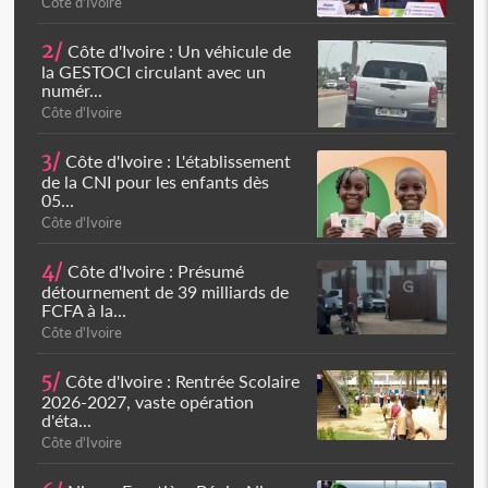
Côte d'Ivoire
2/
Côte d'Ivoire : Un véhicule de
la GESTOCI circulant avec un
numér...
Côte d'Ivoire
3/
Côte d'Ivoire : L'établissement
de la CNI pour les enfants dès
05...
Côte d'Ivoire
4/
Côte d'Ivoire : Présumé
détournement de 39 milliards de
FCFA à la...
Côte d'Ivoire
5/
Côte d'Ivoire : Rentrée Scolaire
2026-2027, vaste opération
d'éta...
Côte d'Ivoire