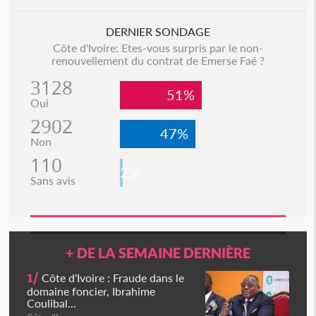
DERNIER SONDAGE
Côte d'Ivoire: Etes-vous surpris par le non-
renouvellement du contrat de Emerse Faé ?
3128
51%
Oui
2902
47%
Non
110
2%
Sans avis
+ DE LA SEMAINE DERNIÈRE
1/
Côte d'Ivoire : Fraude dans le
domaine foncier, Ibrahime
Coulibal...