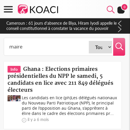
0
Cameroun : 61 jours d'absence de Biya, Hiram Iyodi appelle le
conseil constitutionnel à constater la vacance du pouvoir
Ghana : Elections primaires
Info
présidentielles du NPP le samedi, 5
candidats en lice avec 211 849 délégués
électeurs
Les candidats en lice (ph)Les délégués nationaux
du Nouveau Parti Patriotique (NPP), le principal
parti de l’opposition au Ghana, s’apprêtent à
élire dans le cadre des élections primaires pr...
il y a 6 mois