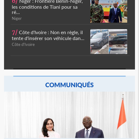
6/
Niger : Frontière Bénin-Niger,
les conditions de Tiani pour sa
ré...
Niger
7/
Côte d'Ivoire : Non en règle, il
tente d'insérer son véhicule dan...
Côte d'Ivoire
COMMUNIQUÉS