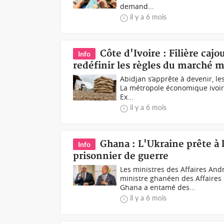
demand...
il y a 6 mois
Côte d'Ivoire : Filière caj
Info
redéfinir les règles du marché 
Abidjan s’apprête à devenir, les
La métropole économique ivoiri
Ex...
il y a 6 mois
Ghana : L'Ukraine prête 
Info
prisonnier de guerre
Les ministres des Affaires And
ministre ghanéen des Affaires
Ghana a entamé des...
il y a 6 mois