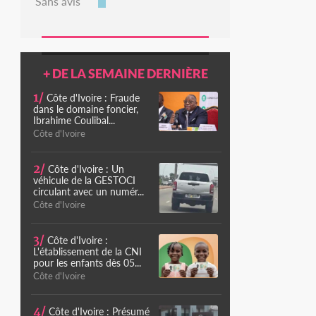
Sans avis
+ DE LA SEMAINE DERNIÈRE
1/
Côte d'Ivoire : Fraude
dans le domaine foncier,
Ibrahime Coulibal...
Côte d'Ivoire
2/
Côte d'Ivoire : Un
véhicule de la GESTOCI
circulant avec un numér...
Côte d'Ivoire
3/
Côte d'Ivoire :
L'établissement de la CNI
pour les enfants dès 05...
Côte d'Ivoire
4/
Côte d'Ivoire : Présumé