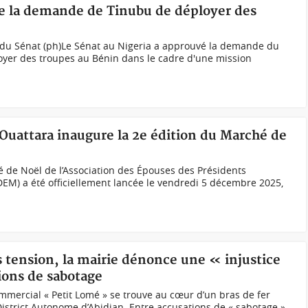
ve la demande de Tinubu de déployer des
t du Sénat (ph)Le Sénat au Nigeria a approuvé la demande du
oyer des troupes au Bénin dans le cadre d'une mission
Ouattara inaugure la 2e édition du Marché de
 de Noël de l’Association des Épouses des Présidents
ADEM) a été officiellement lancée le vendredi 5 décembre 2025,
 tension, la mairie dénonce une « injustice
tions de sabotage
mmercial « Petit Lomé » se trouve au cœur d’un bras de fer
District Autonome d’Abidjan. Entre accusations de « sabotage »