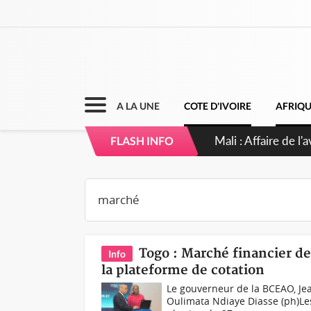
A LA UNE
COTE D'IVOIRE
AFRIQ
Nigeria : Le Togo 
FLASH INFO
Togo : Marché financier d
Info
la plateforme de cotation
Le gouverneur de la BCEAO, Jea
Oulimata Ndiaye Diasse (ph)Les