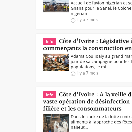
Accueil de l’avion nigérian et
Ghana pour le Sahel, le Colonel 
nigérian...
il y a 7 mois
Côte d'Ivoire : Législati
Info
commerçants la construction e
Adama Coulibaly au grand mar
jour de sa campagne pour les lé
populations, le mi...
il y a 7 mois
Côte d'Ivoire : A la veille 
Info
vaste opération de désinfection 
filière et les consommateurs
Dans le cadre de la lutte contre
aliments à l’approche des fêtes
halieut...