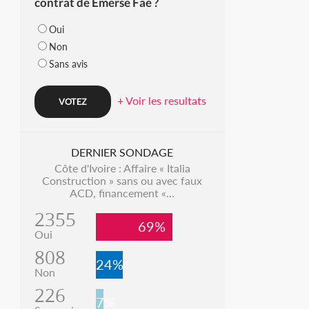
contrat de Emerse Faé ?
Oui
Non
Sans avis
+ Voir les resultats
DERNIER SONDAGE
Côte d'Ivoire : Affaire « Italia
Construction » sans ou avec faux
ACD, financement «...
2355
69%
Oui
808
24%
Non
226
7%