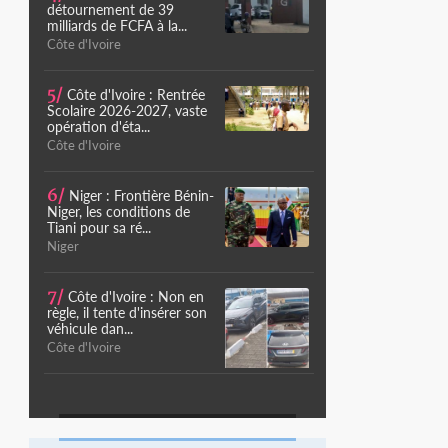
détournement de 39
milliards de FCFA à la...
Côte d'Ivoire
5/
Côte d'Ivoire : Rentrée
Scolaire 2026-2027, vaste
opération d'éta...
Côte d'Ivoire
6/
Niger : Frontière Bénin-
Niger, les conditions de
Tiani pour sa ré...
Niger
7/
Côte d'Ivoire : Non en
règle, il tente d'insérer son
véhicule dan...
Côte d'Ivoire