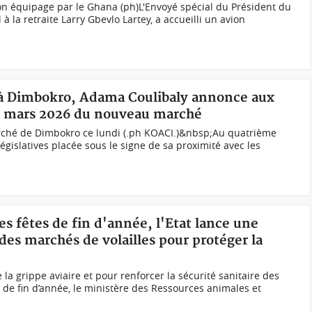
 son équipage par le Ghana (ph)L'Envoyé spécial du Président du
à la retraite Larry Gbevlo Lartey, a accueilli un avion
ve à Dimbokro, Adama Coulibaly annonce aux
n mars 2026 du nouveau marché
ché de Dimbokro ce lundi (.ph KOACI.)&nbsp;Au quatrième
gislatives placée sous le signe de sa proximité avec les
des fêtes de fin d'année, l'Etat lance une
des marchés de volailles pour protéger la
 la grippe aviaire et pour renforcer la sécurité sanitaire des
 de fin d’année, le ministère des Ressources animales et