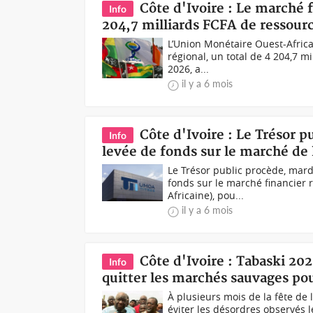
Côte d'Ivoire : Le marché 
Info
204,7 milliards FCFA de ressour
L’Union Monétaire Ouest-Afric
régional, un total de 4 204,7 m
2026, a...
il y a 6 mois
Côte d'Ivoire : Le Trésor 
Info
levée de fonds sur le marché de
Le Trésor public procède, mard
fonds sur le marché financier
Africaine), pou...
il y a 6 mois
Côte d'Ivoire : Tabaski 2
Info
quitter les marchés sauvages po
À plusieurs mois de la fête de 
éviter les désordres observés 