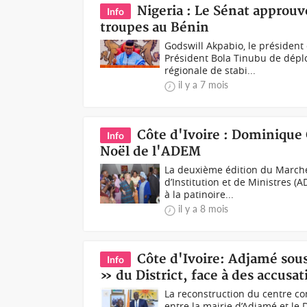
Nigeria : Le Sénat approu
Info
troupes au Bénin
Godswill Akpabio, le présiden
Président Bola Tinubu de dépl
régionale de stabi...
il y a 7 mois
Côte d'Ivoire : Dominique 
Info
Noël de l'ADEM
La deuxième édition du Marché
d’Institution et de Ministres (
à la patinoire...
il y a 8 mois
Côte d'Ivoire: Adjamé sous
Info
» du District, face à des accusa
La reconstruction du centre co
entre la mairie d’Adjamé et le 