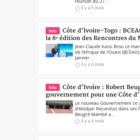
réunion du 27...
il y a 6 mois
Côte d'Ivoire-Togo : BCEA
Info
la 8ᵉ édition des Rencontres du
Jean-Claude Kassi Brou ce mar
de l’Afrique de l’Ouest (BCEAO),
janvier...
il y a 6 mois
Côte d'Ivoire : Robert B
Info
gouvernement pour une Côte d'I
Le nouveau Gouvernement ce sa
d'Abidjan Reconduit dans ses 
Beugré Mambé a...
il y a 6 mois