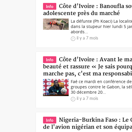
Côte d'Ivoire : Banoufla s
Info
adolescente près du marché
La défunte (Ph Koaci) La locali
dans la stupeur hier lundi 5 jan
abords...
il y a 7 mois
Côte d'Ivoire : Avant le m
Info
beauté et rassure « Je sais pourq
marche pas, c'est ma responsabi
Faé ce mardi en conférence de 
groupes contre le Gabon, la sé
30 décembre 20...
il y a 7 mois
Nigeria-Burkina Faso : Le
Info
de l'avion nigérian et son équip