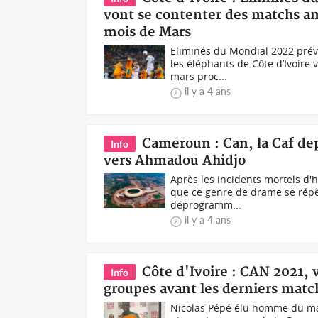
vont se contenter des matchs am
mois de Mars
Eliminés du Mondial 2022 prévu
les éléphants de Côte d’Ivoir
mars proc...
il y a 4 ans
Cameroun : Can, la Caf d
Info
vers Ahmadou Ahidjo
Après les incidents mortels d'h
que ce genre de drame se répète
déprogramm...
il y a 4 ans
Côte d'Ivoire : CAN 2021, v
Info
groupes avant les derniers matc
Nicolas Pépé élu homme du mat