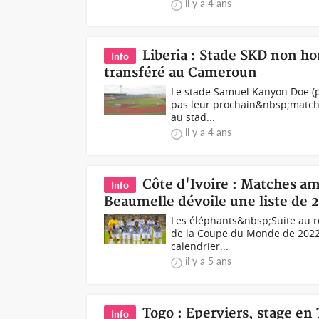
il y a 4 ans
Liberia : Stade SKD non h
Info
transféré au Cameroun
Le stade Samuel Kanyon Doe (ph
pas leur prochain&nbsp;match 
au stad...
il y a 4 ans
Côte d'Ivoire : Matches am
Info
Beaumelle dévoile une liste de 
Les éléphants&nbsp;Suite au r
de la Coupe du Monde de 2022 p
calendrier...
il y a 5 ans
Togo : Eperviers, stage en
Info