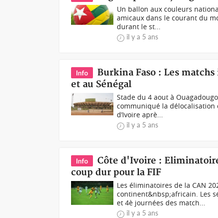
Un ballon aux couleurs nationa
amicaux dans le courant du moi
durant le st...
il y a 5 ans
Burkina Faso : Les matchs 
Info
et au Sénégal
Stade du 4 aout à Ouagadougou
communiqué la délocalisation 
d’Ivoire aprè...
il y a 5 ans
Côte d'Ivoire : Eliminatoi
Info
coup dur pour la FIF
Les éliminatoires de la CAN 20
continent&nbsp;africain. Les sé
et 4è journées des match...
il y a 5 ans