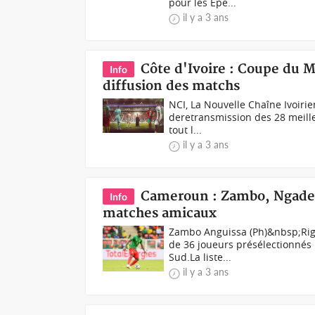
pour les Epe...
il y a 3 ans
Côte d'Ivoire : Coupe du M
Info
diffusion des matchs
NCI, La Nouvelle Chaîne Ivoirie
deretransmission des 28 meill
tout l...
il y a 3 ans
Cameroun : Zambo, Ngadeu 
Info
matches amicaux
Zambo Anguissa (Ph)&nbsp;Rigo
de 36 joueurs présélectionnés 
Sud.La liste...
il y a 3 ans