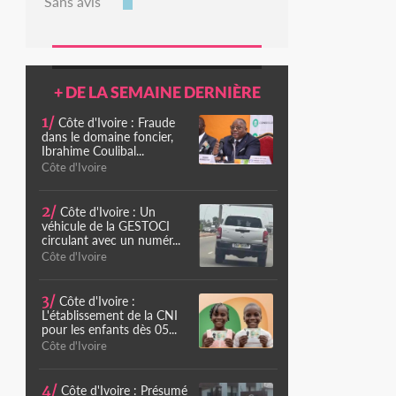
Sans avis
+ DE LA SEMAINE DERNIÈRE
1/
Côte d'Ivoire : Fraude
dans le domaine foncier,
Ibrahime Coulibal...
Côte d'Ivoire
2/
Côte d'Ivoire : Un
véhicule de la GESTOCI
circulant avec un numér...
Côte d'Ivoire
3/
Côte d'Ivoire :
L'établissement de la CNI
pour les enfants dès 05...
Côte d'Ivoire
4/
Côte d'Ivoire : Présumé