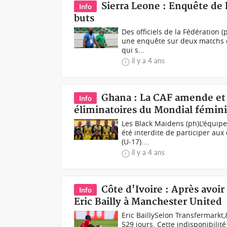
Sierra Leone : Enquête de 
Info
buts
Des officiels de la Fédération 
une enquête sur deux matchs de
qui s...
il y a 4 ans
Ghana : La CAF amende et 
Info
éliminatoires du Mondial fémin
Les Black Maidens (ph)L'équip
été interdite de participer au
(U-17)....
il y a 4 ans
Côte d'Ivoire : Après avoir
Info
Eric Bailly à Manchester United
Eric BaillySelon Transfermarkt,
529 jours. Cette indisponibilit