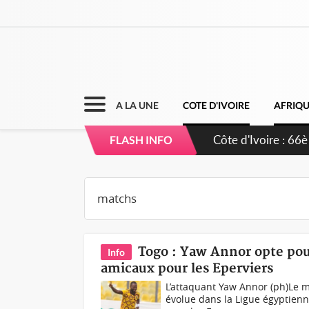
A LA UNE
COTE D'IVOIRE
AFRIQ
Côte d'Ivoire : 66è
FLASH INFO
grands investissem
Togo : Yaw Annor opte pou
Info
amicaux pour les Eperviers
L’attaquant Yaw Annor (ph)Le 
évolue dans la Ligue égyptienn