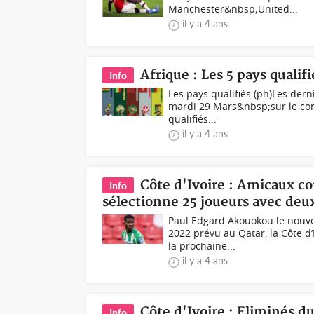
Manchester&nbsp;United...
il y a 4 ans
Afrique : Les 5 pays qualif
Info
Les pays qualifiés (ph)Les der
mardi 29 Mars&nbsp;sur le cont
qualifiés...
il y a 4 ans
Côte d'Ivoire : Amicaux co
Info
sélectionne 25 joueurs avec de
Paul Edgard Akouokou le nouv
2022 prévu au Qatar, la Côte d
la prochaine...
il y a 4 ans
Côte d'Ivoire : Eliminés d
Info