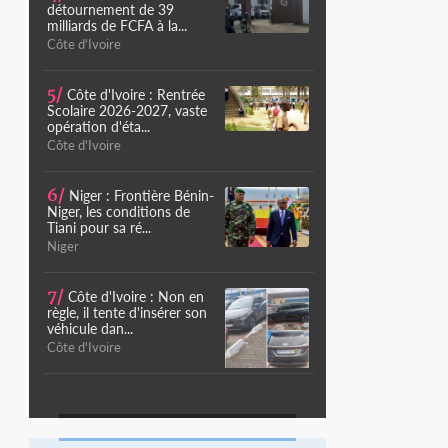
détournement de 39
milliards de FCFA à la...
Côte d'Ivoire
5/
Côte d'Ivoire : Rentrée
Scolaire 2026-2027, vaste
opération d'éta...
Côte d'Ivoire
6/
Niger : Frontière Bénin-
Niger, les conditions de
Tiani pour sa ré...
Niger
7/
Côte d'Ivoire : Non en
règle, il tente d'insérer son
véhicule dan...
Côte d'Ivoire