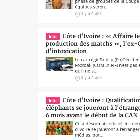
phase de groupes de la Coupe 
équipes seron...
il y a 4 ans
Côte d'Ivoire : « Affaire le
Info
production des matchs », l'e
d'intoxication
Le car-régie&nbsp;(Ph)Décidemm
Football (COMEX-FIF) n’est pas 
qu’il ne s...
il y a 4 ans
Côte d'Ivoire : Qualificat
Info
éléphants se joueront à l'étrang
6 mois avant le début de la CAN
C’est désormais officiel, les 
d’Ivoire se joueront à l’étran
médias, por...