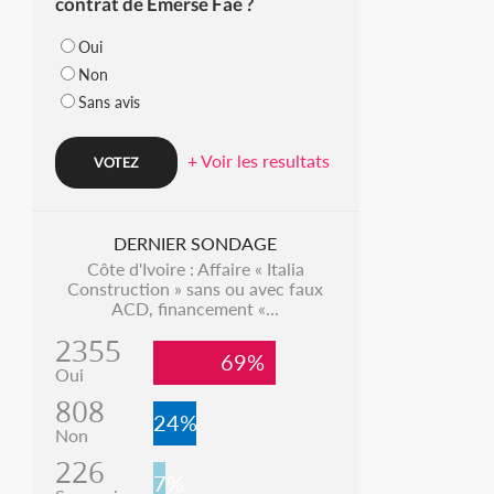
contrat de Emerse Faé ?
Oui
Non
Sans avis
+ Voir les resultats
DERNIER SONDAGE
Côte d'Ivoire : Affaire « Italia
Construction » sans ou avec faux
ACD, financement «...
2355
69%
Oui
808
24%
Non
226
7%