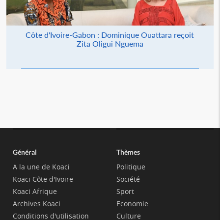
Côte d'Ivoire-Gabon : Dominique Ouattara reçoit
Zita Oligui Nguema
Général
Thèmes
A la une de Koaci
Politique
Koaci Côte d'Ivoire
Société
Koaci Afrique
Sport
Archives Koaci
Economie
Conditions d'utilisation
Culture