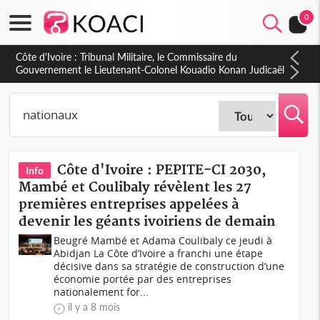
0
Burkina Faso : hausse de 75 FCFA du prix du litre du diesel à
la pompe
Côte d'Ivoire : PEPITE-CI 2030,
Info
Mambé et Coulibaly révèlent les 27
premières entreprises appelées à
devenir les géants ivoiriens de demain
Beugré Mambé et Adama Coulibaly ce jeudi à
Abidjan La Côte d’Ivoire a franchi une étape
décisive dans sa stratégie de construction d’une
économie portée par des entreprises
nationalement for...
il y a 8 mois