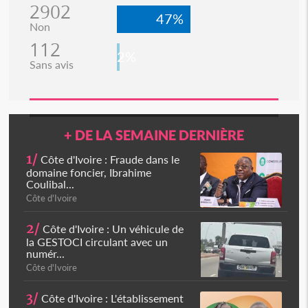
2902
47%
Non
112
2%
Sans avis
+ DE LA SEMAINE DERNIÈRE
1/
Côte d'Ivoire : Fraude dans le
domaine foncier, Ibrahime
Coulibal...
Côte d'Ivoire
2/
Côte d'Ivoire : Un véhicule de
la GESTOCI circulant avec un
numér...
Côte d'Ivoire
3/
Côte d'Ivoire : L'établissement