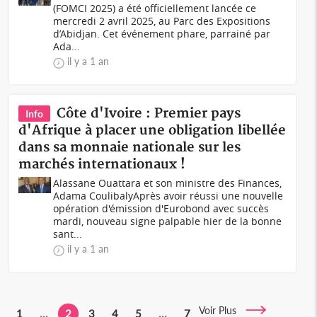
(FOMCI 2025) a été officiellement lancée ce
mercredi 2 avril 2025, au Parc des Expositions
d’Abidjan. Cet événement phare, parrainé par
Ada...
il y a 1 an
Côte d'Ivoire : Premier pays
Info
d'Afrique à placer une obligation libellée
dans sa monnaie nationale sur les
marchés internationaux !
Alassane Ouattara et son ministre des Finances,
Adama CoulibalyAprès avoir réussi une nouvelle
opération d'émission d'Eurobond avec succès
mardi, nouveau signe palpable hier de la bonne
sant...
il y a 1 an
Voir Plus
1
...
2
3
4
5
...
7