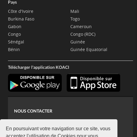
Pays
Côte d'Ivoire
Mali
Burkina Faso
Togo
Gabon
Cameroun
Congo
Congo (RDC)
Sénégal
Guinée
Bénin
Guinée Equatorial
Télécharger l'application KOACI
NOUS CONTACTER
contact@koaci.com
koaci@yahoo.fr
En poursuivant votre navigation sur ce site, vous
acceptez l'utilisation de Cookies pour vous