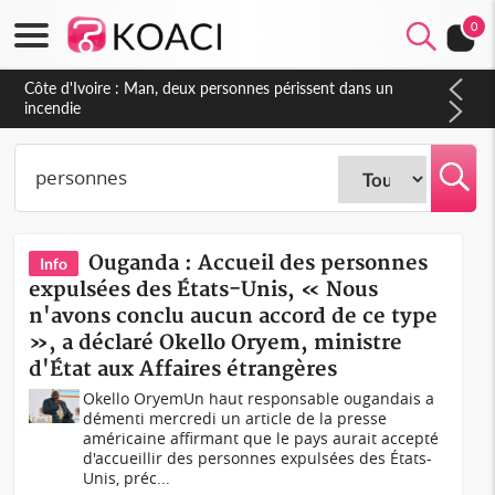
0
Côte d'Ivoire : Séileu, la célébration de la fête nationale
transformée en vaste campagne contre les produits
dépigmentants dangereux
Ouganda : Accueil des personnes
Info
expulsées des États-Unis, « Nous
n'avons conclu aucun accord de ce type
», a déclaré Okello Oryem, ministre
d'État aux Affaires étrangères
Okello OryemUn haut responsable ougandais a
démenti mercredi un article de la presse
américaine affirmant que le pays aurait accepté
d'accueillir des personnes expulsées des États-
Unis, préc...