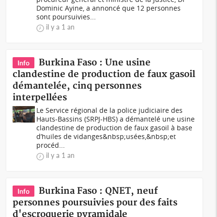
Dominic Ayine, a annoncé que 12 personnes
sont poursuivies...
il y a 1 an
Burkina Faso : Une usine
Info
clandestine de production de faux gasoil
démantelée, cinq personnes
interpellées
Le Service régional de la police judiciaire des
Hauts-Bassins (SRPJ-HBS) a démantelé une usine
clandestine de production de faux gasoil à base
d’huiles de vidanges&nbsp;usées,&nbsp;et
procéd...
il y a 1 an
Burkina Faso : QNET, neuf
Info
personnes poursuivies pour des faits
d'escroquerie pyramidale